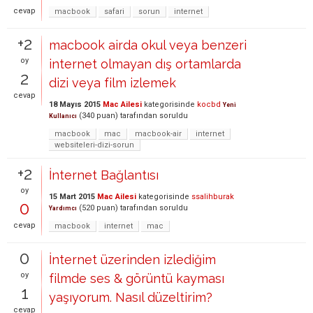
cevap
macbook
safari
sorun
internet
+2
macbook airda okul veya benzeri
oy
internet olmayan dış ortamlarda
2
dizi veya film izlemek
cevap
18 Mayıs 2015
Mac Ailesi
kategorisinde
kocbd
Yeni
(
340
puan)
tarafından
soruldu
Kullanıcı
macbook
mac
macbook-air
internet
websiteleri-dizi-sorun
+2
İnternet Bağlantısı
oy
15 Mart 2015
Mac Ailesi
kategorisinde
ssalihburak
0
(
520
puan)
tarafından
soruldu
Yardımcı
cevap
macbook
internet
mac
0
İnternet üzerinden izlediğim
oy
filmde ses & görüntü kayması
1
yaşıyorum. Nasıl düzeltirim?
cevap