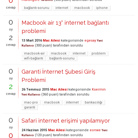
0
Yardımcı
cevap
bağlantı-sorunu
internet
macbook
iphone
0
Macbook air 13" internet bağlantı
oy
problemi
2
13 Mart 2016
Mac Ailesi
kategorisinde
egesay
Yeni
cevap
(
300
puan)
tarafından
soruldu
Kullanıcı
macbook-air
macbook
internet
problem
wifi-bağlantı
bağlantı-sorunu
0
Garanti İnternet Şubesi Giriş
oy
Problemi
2
26 Temmuz 2015
Mac Ailesi
kategorisinde
Ksermin
cevap
(
360
puan)
tarafından
soruldu
Yeni Kullanıcı
mac-pro
macbook
internet
bankacılığı
garanti
0
Safari internet erişimi yapılamıyor
oy
24 Haziran 2015
Mac Ailesi
kategorisinde
eonwe
Yeni
0
(
120
puan)
tarafından
soruldu
Kullanıcı