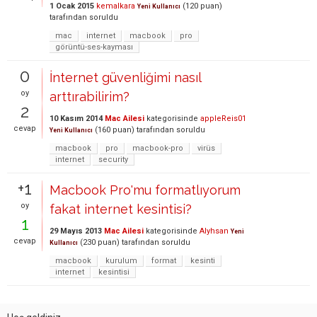
1 Ocak 2015
kemalkara
(
120
puan)
Yeni Kullanıcı
tarafından
soruldu
mac
internet
macbook
pro
görüntü-ses-kayması
0
İnternet güvenliğimi nasıl
oy
arttırabilirim?
2
10 Kasım 2014
Mac Ailesi
kategorisinde
appleReis01
cevap
(
160
puan)
tarafından
soruldu
Yeni Kullanıcı
macbook
pro
macbook-pro
virüs
internet
security
+1
Macbook Pro'mu formatlıyorum
oy
fakat internet kesintisi?
1
29 Mayıs 2013
Mac Ailesi
kategorisinde
Alyhsan
Yeni
cevap
(
230
puan)
tarafından
soruldu
Kullanıcı
macbook
kurulum
format
kesinti
internet
kesintisi