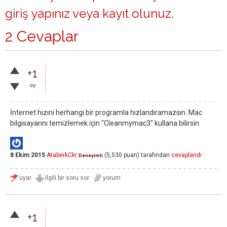
giriş yapınız
veya
kayıt olunuz
.
2 Cevaplar
+1
oy
İnternet hızını herhangi bir programla hızlandıramazsın. Mac
bilgisayarını temizlemek için "Cleanmymac3" kullana bilirsin.
8 Ekim 2015
AtaberkCkr
(
5,530
puan)
tarafından
cevaplandı
Deneyimli
+1