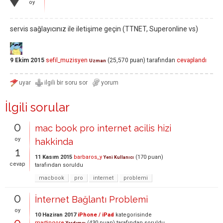
oy
servis sağlayıcınız ile iletişime geçin (TTNET, Superonline vs)
9 Ekim 2015
sefil_muzisyen
(
25,570
puan)
tarafından
cevaplandı
Uzman
İlgili sorular
0
mac book pro internet acilis hizi
oy
hakkinda
1
11 Kasım 2015
barbaros_y
(
170
puan)
Yeni Kullanıcı
cevap
tarafından
soruldu
macbook
pro
internet
problemi
0
İnternet Bağlantı Problemi
oy
10 Haziran 2017
iPhone / iPad
kategorisinde
martingore
(
430
puan)
tarafından
soruldu