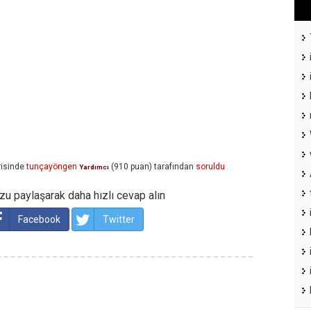
isinde
tunçayöngen
(
910
puan)
tarafından
soruldu
Yardımcı
u paylaşarak daha hızlı cevap alın
Facebook
Twitter