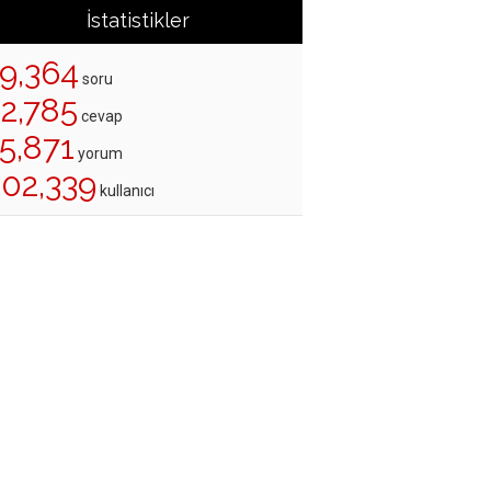
İstatistikler
19,364
soru
22,785
cevap
5,871
yorum
202,339
kullanıcı