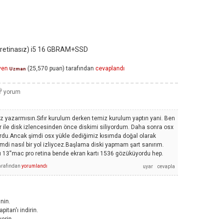
retinasız) i5 16 GBRAM+SSD
yen
(
25,570
puan)
tarafından
cevaplandı
Uzman
raz yazarmısın.Sıfır kurulum derken temiz kurulum yaptın yani. Ben
le disk izlencesinden önce diskimi siliyordum. Daha sonra osx
rdu.Ancak şimdi osx yükle dediğimiz kısımda doğal olarak
imdi nasıl bir yol izliycez.Başlama diski yapmam şart sanırım.
 13''mac pro retina bende ekran kartı 1536 gözüküyordu hep.
arafından
yorumlandı
nin.
itan'ı indirin.