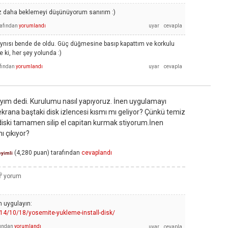
z daha beklemeyi düşünüyorum sanırım :)
rafından
yorumlandı
nısı bende de oldu. Güç düğmesine basıp kapattım ve korkulu
e ki, her şey yolunda :)
fından
yorumlandı
yım dedi. Kurulumu nasıl yapıyoruz. İnen uygulamayı
 ekrana baştaki disk izlencesi kısmı mı geliyor? Çünkü temiz
iski tamamen silip el capitan kurmak stiyorum.İnen
ı çıkıyor?
(
4,280
puan)
tarafından
cevaplandı
yimli
n uygulayın:
014/10/18/yosemite-yukleme-install-disk/
fından
yorumlandı