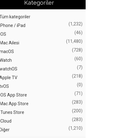
Kategoriler
Tüm kategoriler
(1,232)
iPhone / iPad
(46)
iOS
(11,480)
Mac Ailesi
(728)
macOS
(60)
Watch
(7)
watchOS
(218)
Apple TV
(0)
tvOS
(71)
iOS App Store
(283)
Mac App Store
(200)
iTunes Store
(283)
iCloud
(1,210)
Diğer