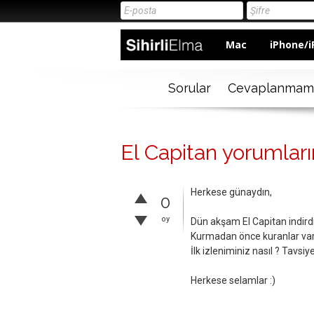
Mac
iPhone/i
Sorular
Cevaplanmam
El Capitan yorumları
Herkese günaydın,
0
oy
Dün akşam El Capitan indir
Kurmadan önce kuranlar var 
İlk izleniminiz nasıl ? Tavs
Herkese selamlar :)