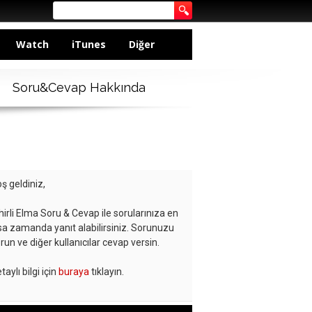
Watch
iTunes
Diğer
Soru&Cevap Hakkında
ş geldiniz,
hirli Elma Soru & Cevap ile sorularınıza en
sa zamanda yanıt alabilirsiniz. Sorunuzu
run ve diğer kullanıcılar cevap versin.
taylı bilgi için
buraya
tıklayın.