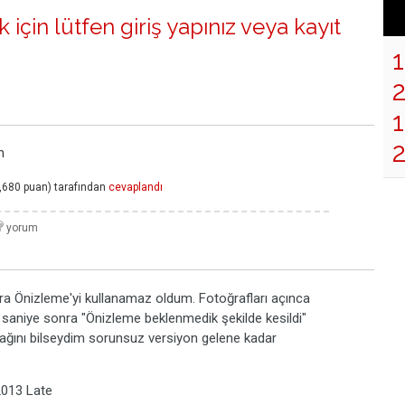
 için lütfen
giriş yapınız
veya
kayıt
1
m
,680
puan)
tarafından
cevaplandı
nra Önizleme'yi kullanamaz oldum. Fotoğrafları açınca
30 saniye sonra "Önizleme beklenmedik şekilde kesildi"
cağını bilseydim sorunsuz versiyon gelene kadar
2013 Late