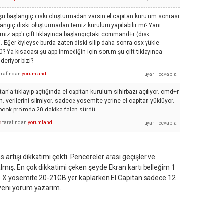
şu başlangıç diski oluşturmadan varsın el capitan kurulum sonrası
şlangıç diski oluşturmadan temiz kurulum yapılabilir mi? Yani
imiz app'i çift tıklayınca başlangıçtaki command+r (disk
i. Eğer öyleyse burda zaten diski silip daha sonra osx yükle
ü? Ya kısacası şu app inmediğin için sorum şu çift tıklayınca
deriyor bizi?
arafından
yorumlandı
tan'a tıklayıp açtığında el capitan kurulum sihirbazı açılıyor. cmd+r
. verilerini silmiyor. sadece yosemite yerine el capitan yüklüyor.
ook pro'mda 20 dakika falan sürdü.
tarafından
yorumlandı
i
artışı dikkatimi çekti. Pencereler arası geçişler ve
lmış. En çok dikkatimi çeken şeyde Ekran kartı belleğim 1
s X yosemite 20-21GB yer kaplarken El Capitan sadece 12
 yeni yorum yazarım.