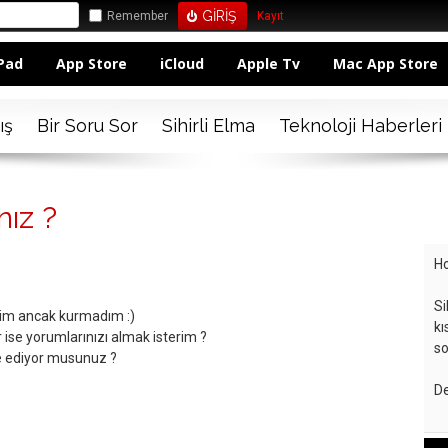
Remember
Kayıt
Pad
App Store
iCloud
Apple Tv
Mac App Store
ış
Bir Soru Sor
Sihirli Elma
Teknoloji Haberleri
nız ?
Ho
Si
dim ancak kurmadım :)
kı
ise yorumlarınızı almak isterim ?
so
iye ediyor musunuz ?
De