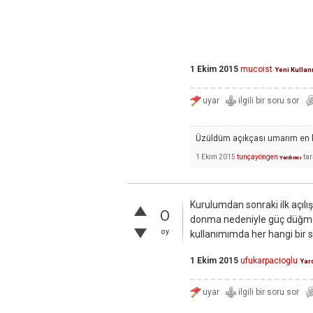
1 Ekim 2015
mucoist
Yeni Kullan
Üzüldüm açıkçası umarım en kı
1 Ekim 2015
tunçayöngen
ta
Yardımcı
Kurulumdan sonraki ilk açıl
0
donma nedeniyle güç düğmes
oy
kullanımımda her hangi bir 
1 Ekim 2015
ufukarpacioglu
Yar