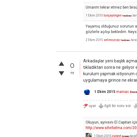
Umarım tekrar etmez ben bira
1 Ekim 2015
tunçayöngen
ta
Yardımcı
Yaşamış olduğunuz sorunun ay
gözlerle açılışı bekledim. Neys
2 Ekim 2015
selimozcay
tara
Yardımcı
Arkadaşlar yeni başlık açma
0
tıkladıktan sonra ne geliyor
oy
kurulum yapmak istiyorum d
uygulamaya girince ne ekran
1 Ekim 2015
maniac
Dene
Okuyun, aynısını El Capitan içi
http://www.sihirlielma.com/2
1 Ekim 2015
cüneyt
tara
Uzman