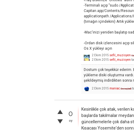
-Flaş diskinize "Untitled" adını 
-Terminali açıp "sudo /Applicat
Capitan.app/Contents/Resourc
applicationpath /Applications/In
(tırnağın içindekini) Artık yük
-Mac'inizi yeniden başlatıp sa
-Ordan disk izlencesini açıp s
Os X yükleyi açın
2 Ekim 2015
sefil_muzisyen
U
2 Ekim 2015
sefil_muzisyen
ta
Dostum çok teşekkür ederim. Bi
yükleme diski oluşturma vardı.
şekildeymiş indirdikten sonra 
2 Ekim 2015
maniac
t
Deneyimli
Kesinlikle çok atak, verilen 
0
başlarda takılmalar meydana
oy
güncellemelerle çok daha stab
Kısacası Yosemite'den sonra i