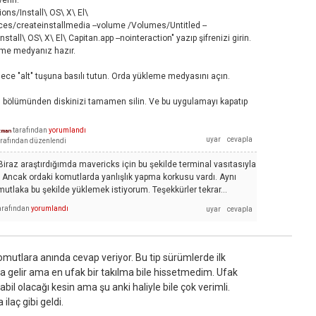
verin.
ions/Install\ OS\ X\ El\
es/createinstallmedia --volume /Volumes/Untitled --
stall\ OS\ X\ El\ Capitan.app --nointeraction" yazıp şifrenizi girin.
leme medyanız hazır.
dece "alt" tuşuna basılı tutun. Orda yükleme medyasını açın.
il bölümünden diskinizi tamamen silin. Ve bu uygulamayı kapatıp
tarafından
yorumlandı
zman
rafından
düzenlendi
raz araştırdığımda mavericks için bu şekilde terminal vasıtasıyla
 Ancak ordaki komutlarda yanlışlık yapma korkusu vardı. Aynı
mutlaka bu şekilde yüklemek istiyorum. Teşekkürler tekrar...
arafından
yorumlandı
komutlara anında cevap veriyor. Bu tip sürümlerde ilk
 gelir ama en ufak bir takılma bile hissetmedim. Ufak
il olacağı kesin ama şu anki haliyle bile çok verimli.
laç gibi geldi.