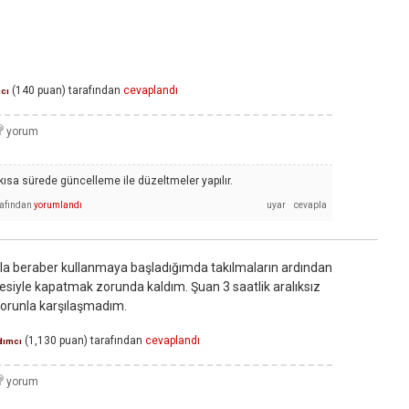
(
140
puan)
tarafından
cevaplandı
ıcı
sa sürede güncelleme ile düzeltmeler yapılır.
rafından
yorumlandı
ışla beraber kullanmaya başladığımda takılmaların ardından
iyle kapatmak zorunda kaldım. Şuan 3 saatlik aralıksız
sorunla karşılaşmadım.
(
1,130
puan)
tarafından
cevaplandı
dımcı