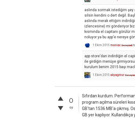
aslında sormak istediğim şey 
silsin kendini o dert değil. Ba
aslında merak ettiğim indirdiğ
izlencesine) mi gönderiyor biz
kısmında el capitanı görülür m
noluyor ya bu app'e nereye gön
1 Ekim 2015
maniac
t
Deneyimli
app store'dan indirdiğin el capi
ile girdiğin menüye girmiyorsun
kurulum benim 2015 başı macb
1 Ekim 2015
akyagmur
Deneyiml
Sıfırdan kurdum. Performans 
0
program açılma süreleri kısa
oy
GB'tan 1536 MB'a çıkmış. O
GB yer kaplıyor. Kullandıkça