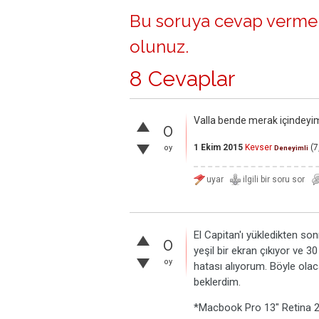
Bu soruya cevap vermek
olunuz
.
8 Cevaplar
Valla bende merak içindeyi
0
1 Ekim 2015
Kevser
(
7
oy
Deneyimli
El Capitan'ı yükledikten so
0
yeşil bir ekran çıkıyor ve 
oy
hatası alıyorum. Böyle ola
beklerdim.
*Macbook Pro 13" Retina 