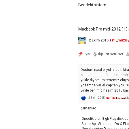
Bendeki sistem:
Macbook Pro mid-2012 (13-
2 Ekim 2015
sefil_muzis
Dostum nasıl bi yol izledin bi
cihazıma daha önce cmmnd+r i
yükle diyordum tertemiz oluyo
yosemite var el capitan yok. Ş
Birde benim cihazım 2015 başı
2 Ekim 2015
maniac
t
Deneyimli
@maniac
-Öncelikle en 8 gb Flaş disk edi
-Sonra App Store'dan Os X El cap