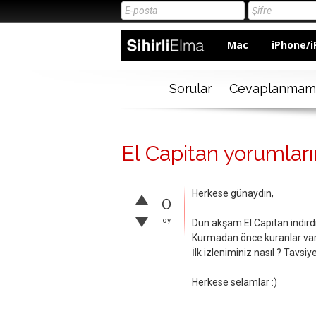
Mac
iPhone/i
Sorular
Cevaplanmam
El Capitan yorumları
Herkese günaydın,
0
oy
Dün akşam El Capitan indir
Kurmadan önce kuranlar var 
İlk izleniminiz nasıl ? Tavs
Herkese selamlar :)