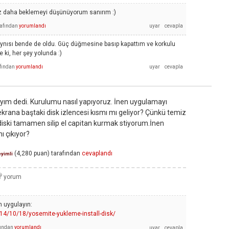
z daha beklemeyi düşünüyorum sanırım :)
rafından
yorumlandı
nısı bende de oldu. Güç düğmesine basıp kapattım ve korkulu
e ki, her şey yolunda :)
fından
yorumlandı
yım dedi. Kurulumu nasıl yapıyoruz. İnen uygulamayı
 ekrana baştaki disk izlencesi kısmı mı geliyor? Çünkü temiz
iski tamamen silip el capitan kurmak stiyorum.İnen
ı çıkıyor?
(
4,280
puan)
tarafından
cevaplandı
yimli
n uygulayın:
014/10/18/yosemite-yukleme-install-disk/
fından
yorumlandı