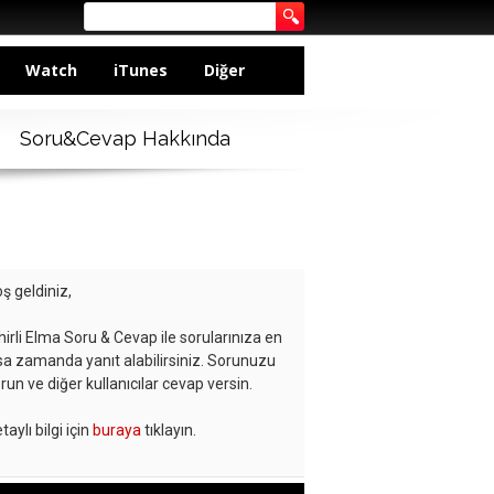
Watch
iTunes
Diğer
Soru&Cevap Hakkında
ş geldiniz,
hirli Elma Soru & Cevap ile sorularınıza en
sa zamanda yanıt alabilirsiniz. Sorunuzu
run ve diğer kullanıcılar cevap versin.
taylı bilgi için
buraya
tıklayın.