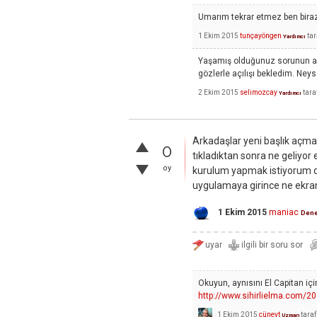
Umarım tekrar etmez ben bira
1 Ekim 2015
tunçayöngen
ta
Yardımcı
Yaşamış olduğunuz sorunun ay
gözlerle açılışı bekledim. Neys
2 Ekim 2015
selimozcay
tara
Yardımcı
Arkadaşlar yeni başlık açma
0
tıkladıktan sonra ne geliyor
oy
kurulum yapmak istiyorum d
uygulamaya girince ne ekran
1 Ekim 2015
maniac
Dene
Okuyun, aynısını El Capitan içi
http://www.sihirlielma.com/2
1 Ekim 2015
cüneyt
tara
Uzman