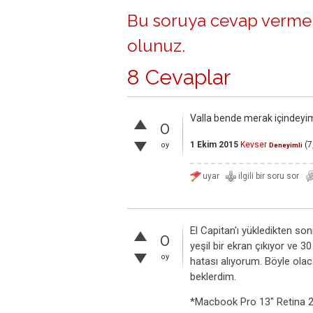
Bu soruya cevap vermek
olunuz
.
8 Cevaplar
Valla bende merak içindeyi
0
1 Ekim 2015
Kevser
(
7
oy
Deneyimli
El Capitan'ı yükledikten so
0
yeşil bir ekran çıkıyor ve 
oy
hatası alıyorum. Böyle ola
beklerdim.
*Macbook Pro 13" Retina 