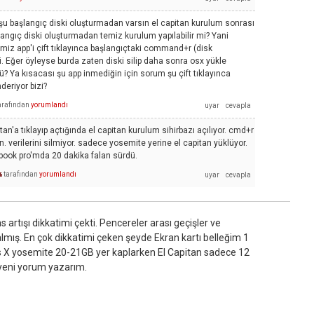
şu başlangıç diski oluşturmadan varsın el capitan kurulum sonrası
şlangıç diski oluşturmadan temiz kurulum yapılabilir mi? Yani
imiz app'i çift tıklayınca başlangıçtaki command+r (disk
i. Eğer öyleyse burda zaten diski silip daha sonra osx yükle
ü? Ya kısacası şu app inmediğin için sorum şu çift tıklayınca
deriyor bizi?
arafından
yorumlandı
tan'a tıklayıp açtığında el capitan kurulum sihirbazı açılıyor. cmd+r
. verilerini silmiyor. sadece yosemite yerine el capitan yüklüyor.
ook pro'mda 20 dakika falan sürdü.
tarafından
yorumlandı
i
artışı dikkatimi çekti. Pencereler arası geçişler ve
lmış. En çok dikkatimi çeken şeyde Ekran kartı belleğim 1
s X yosemite 20-21GB yer kaplarken El Capitan sadece 12
 yeni yorum yazarım.