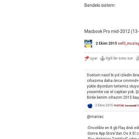
Bendeki sistem:
Macbook Pro mid-2012 (13-
2 Ekim 2015
sefil_muzis
Dostum nasıl bi yol izledin bi
cihazıma daha önce cmmnd+r i
yükle diyordum tertemiz oluyo
yosemite var el capitan yok. Ş
Birde benim cihazım 2015 başı
2 Ekim 2015
maniac
t
Deneyimli
@maniac
-Öncelikle en 8 gb Flaş disk edi
-Sonra App Store'dan Os X El cap