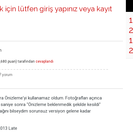
 için lütfen
giriş yapınız
veya
kayıt
1
m
,680
puan)
tarafından
cevaplandı
nra Önizleme'yi kullanamaz oldum. Fotoğrafları açınca
30 saniye sonra "Önizleme beklenmedik şekilde kesildi"
cağını bilseydim sorunsuz versiyon gelene kadar
2013 Late