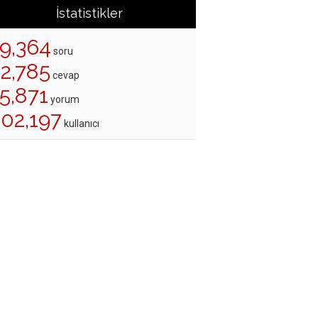
İstatistikler
19,364
soru
22,785
cevap
5,871
yorum
202,197
kullanıcı