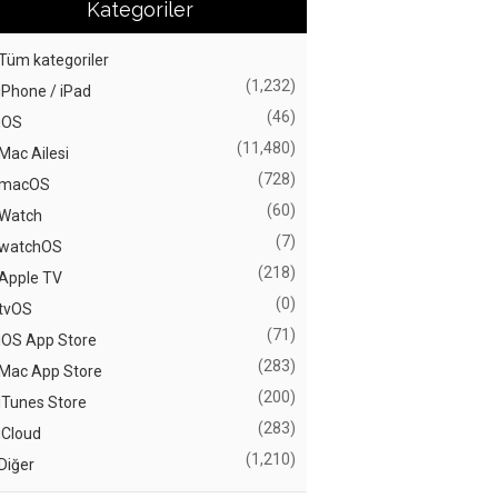
Kategoriler
Tüm kategoriler
(1,232)
iPhone / iPad
(46)
iOS
(11,480)
Mac Ailesi
(728)
macOS
(60)
Watch
(7)
watchOS
(218)
Apple TV
(0)
tvOS
(71)
iOS App Store
(283)
Mac App Store
(200)
iTunes Store
(283)
iCloud
(1,210)
Diğer