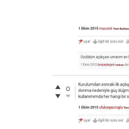
1 Ekim 2015
mucoist
Yeni Kullan
Üzüldüm açıkçası umarım en kı
1 Ekim 2015
tunçayöngen
ta
Yardımcı
Kurulumdan sonraki ilk açıl
0
donma nedeniyle güç düğmes
oy
kullanımımda her hangi bir 
1 Ekim 2015
ufukarpacioglu
Yar