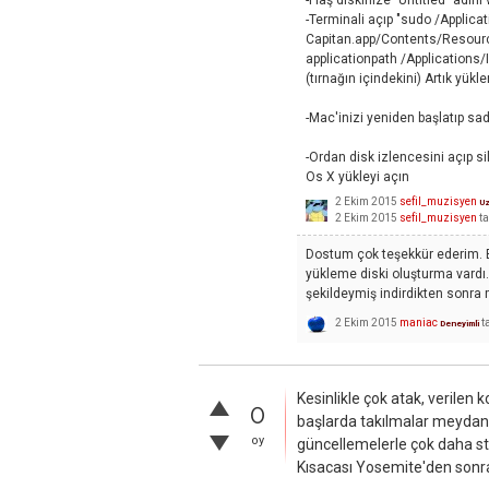
-Flaş diskinize "Untitled" adını 
-Terminali açıp "sudo /Applicat
Capitan.app/Contents/Resourc
applicationpath /Applications/In
(tırnağın içindekini) Artık yük
-Mac'inizi yeniden başlatıp sa
-Ordan disk izlencesini açıp s
Os X yükleyi açın
2 Ekim 2015
sefil_muzisyen
U
2 Ekim 2015
sefil_muzisyen
ta
Dostum çok teşekkür ederim. Bi
yükleme diski oluşturma vardı.
şekildeymiş indirdikten sonra 
2 Ekim 2015
maniac
t
Deneyimli
Kesinlikle çok atak, verilen 
0
başlarda takılmalar meydana
oy
güncellemelerle çok daha stab
Kısacası Yosemite'den sonra i