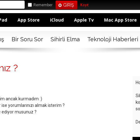
Remember
Kayıt
Pad
App Store
iCloud
Apple Tv
Mac App Store
ış
Bir Soru Sor
Sihirli Elma
Teknoloji Haberleri
nız ?
Ho
Si
dim ancak kurmadım :)
kı
ise yorumlarınızı almak isterim ?
so
iye ediyor musunuz ?
De