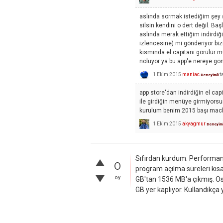
aslında sormak istediğim şey 
silsin kendini o dert değil. Ba
aslında merak ettiğim indirdiğ
izlencesine) mi gönderiyor biz
kısmında el capitanı görülür m
noluyor ya bu app'e nereye gön
1 Ekim 2015
maniac
t
Deneyimli
app store'dan indirdiğin el capi
ile girdiğin menüye girmiyorsun
kurulum benim 2015 başı macb
1 Ekim 2015
akyagmur
Deneyiml
Sıfırdan kurdum. Performans 
0
program açılma süreleri kısa
oy
GB'tan 1536 MB'a çıkmış. O
GB yer kaplıyor. Kullandıkça