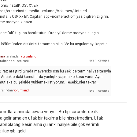
verin.
ions/Install\ OS\ X\ El\
es/createinstallmedia --volume /Volumes/Untitled --
stall\ OS\ X\ El\ Capitan.app --nointeraction" yazıp şifrenizi girin.
leme medyanız hazır.
dece "alt" tuşuna basılı tutun. Orda yükleme medyasını açın.
il bölümünden diskinizi tamamen silin. Ve bu uygulamayı kapatıp
tarafından
yorumlandı
zman
rafından
düzenlendi
raz araştırdığımda mavericks için bu şekilde terminal vasıtasıyla
 Ancak ordaki komutlarda yanlışlık yapma korkusu vardı. Aynı
mutlaka bu şekilde yüklemek istiyorum. Teşekkürler tekrar...
arafından
yorumlandı
komutlara anında cevap veriyor. Bu tip sürümlerde ilk
 gelir ama en ufak bir takılma bile hissetmedim. Ufak
il olacağı kesin ama şu anki haliyle bile çok verimli.
laç gibi geldi.