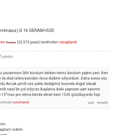
retinasız) i5 16 GBRAM+SSD
yen
(
25,570
puan)
tarafından
cevaplandı
Uzman
raz yazarmısın.Sıfır kurulum derken temiz kurulum yaptın yani. Ben
le disk izlencesinden önce diskimi siliyordum. Daha sonra osx
rdu.Ancak şimdi osx yükle dediğimiz kısımda doğal olarak
imdi nasıl bir yol izliycez.Başlama diski yapmam şart sanırım.
 13''mac pro retina bende ekran kartı 1536 gözüküyordu hep.
arafından
yorumlandı
nin.
itan'ı indirin.