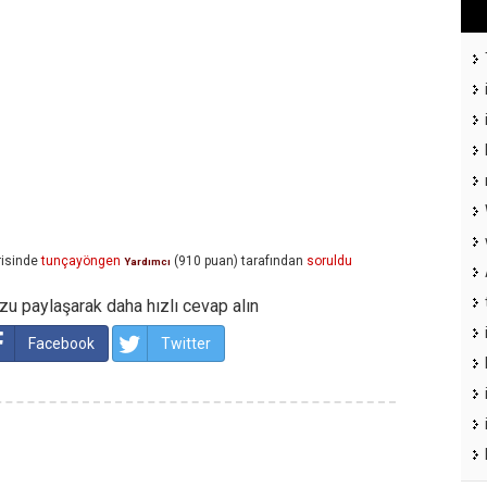
isinde
tunçayöngen
(
910
puan)
tarafından
soruldu
Yardımcı
u paylaşarak daha hızlı cevap alın
Facebook
Twitter