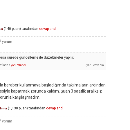
(
140
puan)
tarafından
cevaplandı
ıcı
sa sürede güncelleme ile düzeltmeler yapılır.
rafından
yorumlandı
ışla beraber kullanmaya başladığımda takılmaların ardından
iyle kapatmak zorunda kaldım. Şuan 3 saatlik aralıksız
sorunla karşılaşmadım.
(
1,130
puan)
tarafından
cevaplandı
dımcı