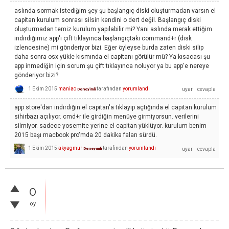
aslında sormak istediğim şey şu başlangıç diski oluşturmadan varsın el
capitan kurulum sonrası silsin kendini o dert değil. Başlangıç diski
oluşturmadan temiz kurulum yapılabilir mi? Yani aslında merak ettiğim
indirdiğimiz app'i çift tıklayınca başlangıçtaki command+r (disk
izlencesine) mi gönderiyor bizi. Eğer öyleyse burda zaten diski silip
daha sonra osx yükle kısmında el capitanı görülür mü? Ya kısacası şu
app inmediğin için sorum şu çift tıklayınca noluyor ya bu app'e nereye
gönderiyor bizi?
1 Ekim 2015
maniac
tarafından
yorumlandı
Deneyimli
app store'dan indirdiğin el capitan'a tıklayıp açtığında el capitan kurulum
sihirbazı açılıyor. cmd+r ile girdiğin menüye girmiyorsun. verilerini
silmiyor. sadece yosemite yerine el capitan yüklüyor. kurulum benim
2015 başı macbook pro'mda 20 dakika falan sürdü.
1 Ekim 2015
akyagmur
tarafından
yorumlandı
Deneyimli
0
oy