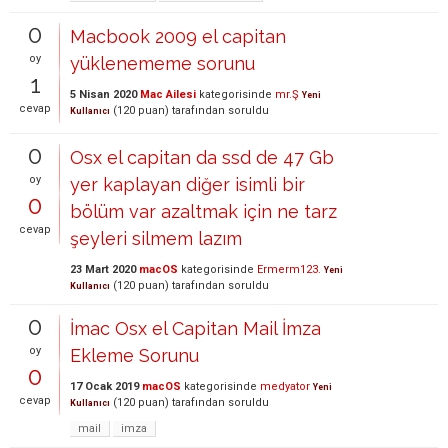
0
Macbook 2009 el capitan
oy
yüklenememe sorunu
1
5 Nisan 2020
Mac Ailesi
kategorisinde
mr.Ş
Yeni
cevap
(
120
puan)
tarafından
soruldu
Kullanıcı
0
Osx el capitan da ssd de 47 Gb
oy
yer kaplayan diğer isimli bir
0
bölüm var azaltmak için ne tarz
cevap
şeyleri silmem lazım
23 Mart 2020
macOS
kategorisinde
Ermerm123.
Yeni
(
120
puan)
tarafından
soruldu
Kullanıcı
0
İmac Osx el Capitan Mail İmza
oy
Ekleme Sorunu
0
17 Ocak 2019
macOS
kategorisinde
medyator
Yeni
cevap
(
120
puan)
tarafından
soruldu
Kullanıcı
mail
imza