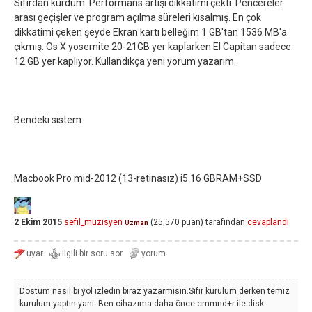
Sıfırdan kurdum. Performans artışı dikkatimi çekti. Pencereler
arası geçişler ve program açılma süreleri kısalmış. En çok
dikkatimi çeken şeyde Ekran kartı belleğim 1 GB'tan 1536 MB'a
çıkmış. Os X yosemite 20-21GB yer kaplarken El Capitan sadece
12 GB yer kaplıyor. Kullandıkça yeni yorum yazarım.
Bendeki sistem:
Macbook Pro mid-2012 (13-retinasız) i5 16 GBRAM+SSD
2 Ekim 2015
sefil_muzisyen
(
25,570
puan)
tarafından
cevaplandı
Uzman
Dostum nasıl bi yol izledin biraz yazarmısın.Sıfır kurulum derken temiz
kurulum yaptın yani. Ben cihazıma daha önce cmmnd+r ile disk