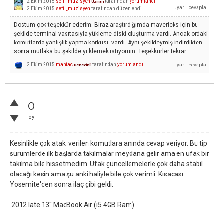
2 Ekim 2015
sefil_muzisyen
tarafından
yorumlandı
Uzman
2 Ekim 2015
sefil_muzisyen
tarafından
düzenlendi
Dostum çok teşekkür ederim. Biraz araştırdığımda mavericks için bu
şekilde terminal vasıtasıyla yükleme diski oluşturma vardı. Ancak ordaki
komutlarda yanlışlık yapma korkusu vardı. Aynı şekildeymiş indirdikten
sonra mutlaka bu şekilde yüklemek istiyorum. Teşekkürler tekrar...
2 Ekim 2015
maniac
tarafından
yorumlandı
Deneyimli
0
oy
Kesinlikle çok atak, verilen komutlara anında cevap veriyor. Bu tip
sürümlerde ilk başlarda takılmalar meydana gelir ama en ufak bir
takılma bile hissetmedim. Ufak güncellemelerle çok daha stabil
olacağı kesin ama şu anki haliyle bile çok verimli. Kısacası
Yosemite'den sonra ilaç gibi geldi.
2012 late 13'' MacBook Air (i5 4GB Ram)