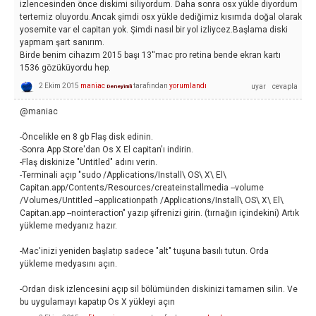
izlencesinden önce diskimi siliyordum. Daha sonra osx yükle diyordum
tertemiz oluyordu.Ancak şimdi osx yükle dediğimiz kısımda doğal olarak
yosemite var el capitan yok. Şimdi nasıl bir yol izliycez.Başlama diski
yapmam şart sanırım.
Birde benim cihazım 2015 başı 13''mac pro retina bende ekran kartı
1536 gözüküyordu hep.
2 Ekim 2015
maniac
tarafından
yorumlandı
Deneyimli
@maniac
-Öncelikle en 8 gb Flaş disk edinin.
-Sonra App Store'dan Os X El capitan'ı indirin.
-Flaş diskinize "Untitled" adını verin.
-Terminali açıp "sudo /Applications/Install\ OS\ X\ El\
Capitan.app/Contents/Resources/createinstallmedia --volume
/Volumes/Untitled --applicationpath /Applications/Install\ OS\ X\ El\
Capitan.app --nointeraction" yazıp şifrenizi girin. (tırnağın içindekini) Artık
yükleme medyanız hazır.
-Mac'inizi yeniden başlatıp sadece "alt" tuşuna basılı tutun. Orda
yükleme medyasını açın.
-Ordan disk izlencesini açıp sil bölümünden diskinizi tamamen silin. Ve
bu uygulamayı kapatıp Os X yükleyi açın