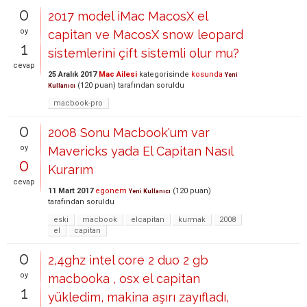
0
2017 model iMac MacosX el
oy
capitan ve MacosX snow leopard
1
sistemlerini çift sistemli olur mu?
cevap
25 Aralık 2017
Mac Ailesi
kategorisinde
kosunda
Yeni
(
120
puan)
tarafından
soruldu
Kullanıcı
macbook-pro
0
2008 Sonu Macbook'um var
oy
Mavericks yada El Capitan Nasıl
0
Kurarım
cevap
11 Mart 2017
egonem
(
120
puan)
Yeni Kullanıcı
tarafından
soruldu
eski
macbook
elcapitan
kurmak
2008
el
capitan
0
2,4ghz intel core 2 duo 2 gb
oy
macbooka , osx el capitan
1
yükledim, makina aşırı zayıfladı,