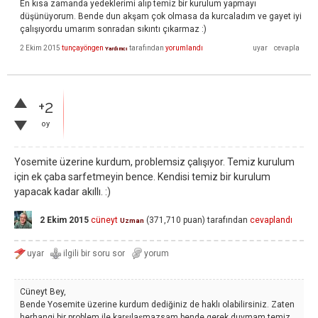
En kısa zamanda yedeklerimi alıp temiz bir kurulum yapmayı
düşünüyorum. Bende dun akşam çok olmasa da kurcaladım ve gayet iyi
çalışıyordu umarım sonradan sıkıntı çıkarmaz :)
2 Ekim 2015
tunçayöngen
tarafından
yorumlandı
Yardımcı
+2
oy
Yosemite üzerine kurdum, problemsiz çalışıyor. Temiz kurulum
için ek çaba sarfetmeyin bence. Kendisi temiz bir kurulum
yapacak kadar akıllı. :)
2 Ekim 2015
cüneyt
(
371,710
puan)
tarafından
cevaplandı
Uzman
Cüneyt Bey,
Bende Yosemite üzerine kurdum dediğiniz de haklı olabilirsiniz. Zaten
herhangi bir problem ile karşılaşmazsam bende gerek duymam temiz