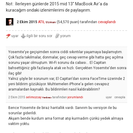
Not : İlerleyen günlerde 2015 mid 13'' MacBook Air'a da
kuracağım ondaki izlenimlerimi de paylaşırım.
2 Ekim 2015
ATIL
(
54,570
puan)
tarafından
cevaplandı
Uzman
Yosemite'ye geçişimden sonra ciddi sıkıntılar yaşamaya başlamıştım.
Çok fazla takılmalar, donmalar, geç cevap verme gibi hatta geç açılma
sorunu yaşar olmuştum. Wi-Fi sorunu da cabası... El Capitan
bahsettiğiniz gibi fazlasıyla atak ve hızlı. Gerçekten Yosemite'den sonra
ilaç gibi!
Yalnız şöyle bir sorunum var, El Capitan'dan sonra FaceTime üzerinde 2
yeni bildirim gözüküyor. Muhtemelen iPhone'a gelen cevapsız
aramalardan kaynaklı. Bu bildirimleri nasıl kaldırabilirim?
2 Ekim 2015
selimozcay
tarafından
yorumlandı
Yardımcı
Bence Yosemite de biraz hantallık vardı. Sanırım bu versiyon ile bu
sorunlar giderildi.
Akşam bende kurdum ama format atıp kurmadım çünkü yedek almaya
vaktim yoktu.