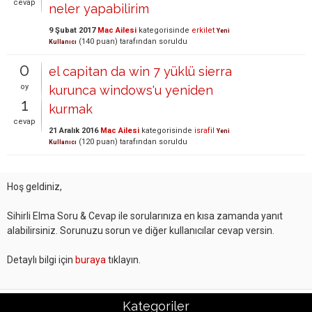
cevap
neler yapabilirim
9 Şubat 2017
Mac Ailesi
kategorisinde
erkilet
Yeni
(
140
puan)
tarafından
soruldu
Kullanıcı
0
el capitan da win 7 yüklü sierra
oy
kurunca windows'u yeniden
1
kurmak
cevap
21 Aralık 2016
Mac Ailesi
kategorisinde
israfil
Yeni
(
120
puan)
tarafından
soruldu
Kullanıcı
Hoş geldiniz,
Sihirli Elma Soru & Cevap ile sorularınıza en kısa zamanda yanıt
alabilirsiniz. Sorunuzu sorun ve diğer kullanıcılar cevap versin.
Detaylı bilgi için
buraya
tıklayın.
Kategoriler