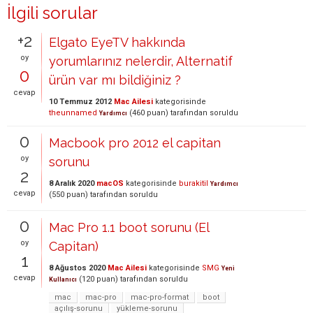
İlgili sorular
+2
Elgato EyeTV hakkında
oy
yorumlarınız nelerdir, Alternatif
0
ürün var mı bildiğiniz ?
cevap
10 Temmuz 2012
Mac Ailesi
kategorisinde
theunnamed
(
460
puan)
tarafından
soruldu
Yardımcı
0
Macbook pro 2012 el capitan
oy
sorunu
2
8 Aralık 2020
macOS
kategorisinde
burakitil
Yardımcı
cevap
(
550
puan)
tarafından
soruldu
0
Mac Pro 1.1 boot sorunu (El
oy
Capitan)
1
8 Ağustos 2020
Mac Ailesi
kategorisinde
SMG
Yeni
cevap
(
120
puan)
tarafından
soruldu
Kullanıcı
mac
mac-pro
mac-pro-format
boot
açılış-sorunu
yükleme-sorunu