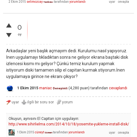
2 Ekim 2015
selimozcay
tarafından
yorumlandı
Yardımcı
0
oy
Arkadaşlar yeni başlık açmayım dedi. Kurulumu nasıl yapıyoruz.
İnen uygulamayı tıkladıktan sonra ne geliyor ekrana baştaki disk
izlencesi kısmı mı geliyor? Çünkü temiz kurulum yapmak
istiyorum diski tamamen silip el capitan kurmak stiyorum.İnen
uygulamaya girince ne ekranı çıkıyor?
1 Ekim 2015
maniac
(
4,280
puan)
tarafından
cevaplandı
Deneyimli
Okuyun, aynısını El Capitan için uygulayın:
http://www.sihirlielma.com/2014/10/18/yosemite-yukleme-install-disk/
1 Ekim 2015
cüneyt
tarafından
yorumlandı
Uzman