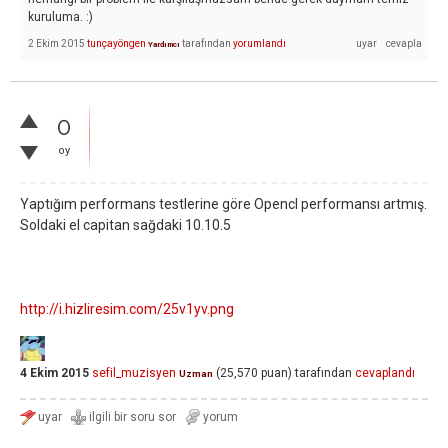
kuruluma. :)
2 Ekim 2015
tunçayöngen
tarafından
yorumlandı
Yardımcı
0
oy
Yaptığım performans testlerine göre Opencl performansı artmış.
Soldaki el capitan sağdaki 10.10.5
http://i.hizliresim.com/25v1yv.png
4 Ekim 2015
sefil_muzisyen
(
25,570
puan)
tarafından
cevaplandı
Uzman