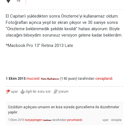
oy
El Capitan'ı yükledikten sonra Önizleme'yi kullanamaz oldum.
Fotoğrafları açınca yeşil bir ekran çıkıyor ve 30 saniye sonra
"Önizleme beklenmedik şekilde kesildi" hatası alıyorum. Böyle
olacağını bilseydim sorunsuz versiyon gelene kadar beklerdim.
*Macbook Pro 13" Retina 2013 Late
1 Ekim 2015
mucoist
(
140
puan)
tarafından
cevaplandı
Yeni Kullanıcı
Üzüldüm açıkçası umarım en kısa sürede güncelleme ile düzeltmeler
yapılır.
1 Ekim 2015
tunçayöngen
tarafından
yorumlandı
Yardımcı