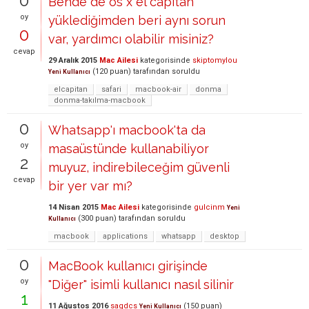
0
Bende de os x el capitan
oy
yüklediğimden beri aynı sorun
0
var, yardımcı olabilir misiniz?
cevap
29 Aralık 2015
Mac Ailesi
kategorisinde
skiptomylou
(
120
puan)
tarafından
soruldu
Yeni Kullanıcı
elcapitan
safari
macbook-air
donma
donma-takılma-macbook
0
Whatsapp'ı macbook'ta da
oy
masaüstünde kullanabiliyor
2
muyuz, indirebileceğim güvenli
cevap
bir yer var mı?
14 Nisan 2015
Mac Ailesi
kategorisinde
gulcinm
Yeni
(
300
puan)
tarafından
soruldu
Kullanıcı
macbook
applications
whatsapp
desktop
0
MacBook kullanıcı girişinde
oy
"Diğer" isimli kullanıcı nasıl silinir
1
11 Ağustos 2016
sagdcs
(
150
puan)
Yeni Kullanıcı