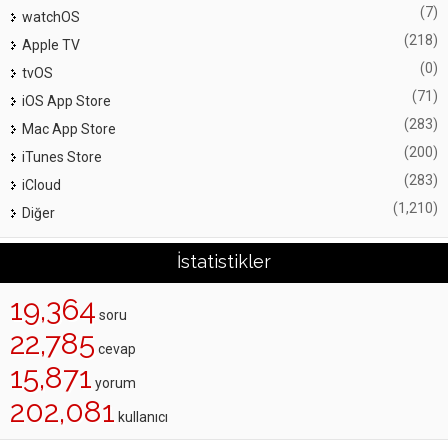
(7)
watchOS
(218)
Apple TV
(0)
tvOS
(71)
iOS App Store
(283)
Mac App Store
(200)
iTunes Store
(283)
iCloud
(1,210)
Diğer
İstatistikler
19,364
soru
22,785
cevap
15,871
yorum
202,081
kullanıcı