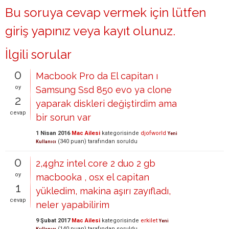
Bu soruya cevap vermek için lütfen
giriş yapınız
veya
kayıt olunuz
.
İlgili sorular
0
Macbook Pro da El capitan ı
oy
Samsung Ssd 850 evo ya clone
2
yaparak diskleri değiştirdim ama
cevap
bir sorun var
1 Nisan 2016
Mac Ailesi
kategorisinde
djofworld
Yeni
(
340
puan)
tarafından
soruldu
Kullanıcı
0
2,4ghz intel core 2 duo 2 gb
oy
macbooka , osx el capitan
1
yükledim, makina aşırı zayıfladı,
cevap
neler yapabilirim
9 Şubat 2017
Mac Ailesi
kategorisinde
erkilet
Yeni
(
140
puan)
tarafından
soruldu