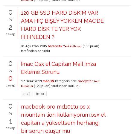
Kullanıcı
0
120 GB SSD HARD DİSKİM VAR
oy
AMA HİÇ BİŞEY YOKKEN MAC'DE
2
HARD DİSK TE YER YOK
cevap
!!!!!!!NEDEN ?
31 Ağustos 2015
baranetik
(
130
puan)
Yeni Kullanıcı
tarafından
soruldu
0
İmac Osx el Capitan Mail İmza
oy
Ekleme Sorunu
0
17 Ocak 2019
macOS
kategorisinde
medyator
Yeni
cevap
(
120
puan)
tarafından
soruldu
Kullanıcı
mail
imza
0
macbook pro md101tu os x
oy
mountain lion kullanıyorum.osx el
1
capitan a yükseltsem herhangi
cevap
bir sorun oluşur mu