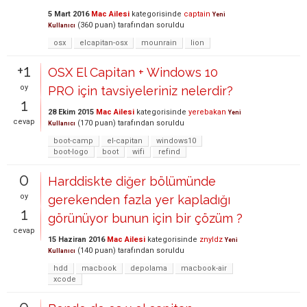
5 Mart 2016
Mac Ailesi
kategorisinde
captain
Yeni
(
360
puan)
tarafından
soruldu
Kullanıcı
osx
elcapitan-osx
mounrain
lion
+1
OSX El Capitan + Windows 10
oy
PRO için tavsiyeleriniz nelerdir?
1
28 Ekim 2015
Mac Ailesi
kategorisinde
yerebakan
Yeni
cevap
(
170
puan)
tarafından
soruldu
Kullanıcı
boot-camp
el-capitan
windows10
boot-logo
boot
wifi
refind
0
Harddiskte diğer bölümünde
oy
gerekenden fazla yer kapladığı
1
görünüyor bunun için bir çözüm ?
cevap
15 Haziran 2016
Mac Ailesi
kategorisinde
znyldz
Yeni
(
140
puan)
tarafından
soruldu
Kullanıcı
hdd
macbook
depolama
macbook-air
xcode