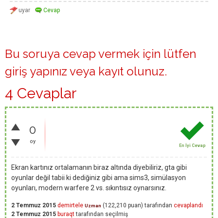
Bu soruya cevap vermek için lütfen
giriş yapınız
veya
kayıt olunuz
.
4 Cevaplar
0
oy
En İyi Cevap
Ekran kartınız ortalamanın biraz altında diyebiliriz, gta gibi
oyunlar değil tabii ki dediğiniz gibi ama sims3, simülasyon
oyunları, modern warfere 2 vs. sıkıntısız oynarsınız.
2 Temmuz 2015
demirtele
(
122,210
puan)
tarafından
cevaplandı
Uzman
2 Temmuz 2015
buraqt
tarafından
seçilmiş