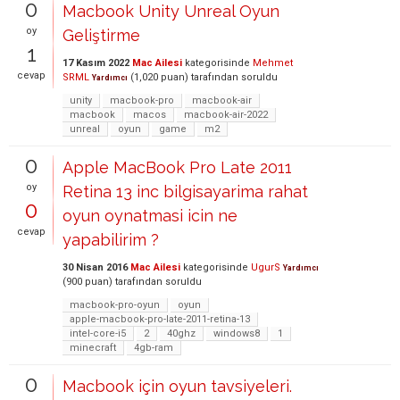
0
Macbook Unity Unreal Oyun
oy
Geliştirme
1
17 Kasım 2022
Mac Ailesi
kategorisinde
Mehmet
cevap
SRML
(
1,020
puan)
tarafından
soruldu
Yardımcı
unity
macbook-pro
macbook-air
macbook
macos
macbook-air-2022
unreal
oyun
game
m2
0
Apple MacBook Pro Late 2011
oy
Retina 13 inc bilgisayarima rahat
0
oyun oynatmasi icin ne
cevap
yapabilirim ?
30 Nisan 2016
Mac Ailesi
kategorisinde
UgurS
Yardımcı
(
900
puan)
tarafından
soruldu
macbook-pro-oyun
oyun
apple-macbook-pro-late-2011-retina-13
intel-core-i5
2
40ghz
windows8
1
minecraft
4gb-ram
0
Macbook için oyun tavsiyeleri.