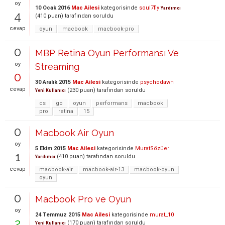
oy
10 Ocak 2016
Mac Ailesi
kategorisinde
soul7fly
Yardımcı
4
(
410
puan)
tarafından
soruldu
cevap
oyun
macbook
macbook-pro
0
MBP Retina Oyun Performansı Ve
oy
Streaming
0
30 Aralık 2015
Mac Ailesi
kategorisinde
psychodawn
cevap
(
230
puan)
tarafından
soruldu
Yeni Kullanıcı
cs
go
oyun
performans
macbook
pro
retina
15
0
Macbook Air Oyun
oy
5 Ekim 2015
Mac Ailesi
kategorisinde
MuratSözüer
1
(
410
puan)
tarafından
soruldu
Yardımcı
cevap
macbook-air
macbook-air-13
macbook-oyun
oyun
0
Macbook Pro ve Oyun
oy
24 Temmuz 2015
Mac Ailesi
kategorisinde
murat_10
2
(
170
puan)
tarafından
soruldu
Yeni Kullanıcı