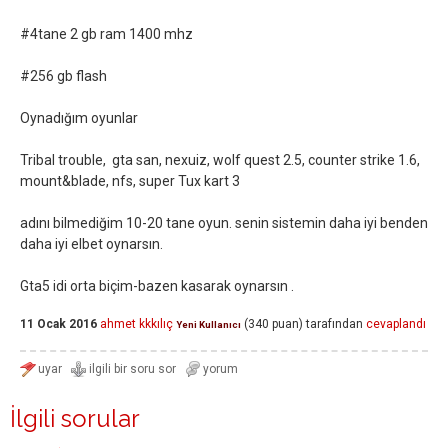
#4tane 2 gb ram 1400 mhz
#256 gb flash
Oynadığım oyunlar
Tribal trouble, gta san, nexuiz, wolf quest 2.5, counter strike 1.6,
mount&blade, nfs, super Tux kart 3
adını bilmediğim 10-20 tane oyun. senin sistemin daha iyi benden
daha iyi elbet oynarsın.
Gta5 idi orta biçim-bazen kasarak oynarsın .
11 Ocak 2016
ahmet kkkılıç
(
340
puan)
tarafından
cevaplandı
Yeni Kullanıcı
İlgili sorular