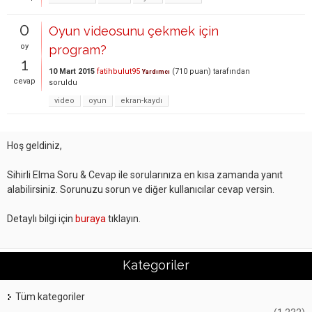
0
Oyun videosunu çekmek için
oy
program?
1
10 Mart 2015
fatihbulut95
(
710
puan)
tarafından
Yardımcı
cevap
soruldu
video
oyun
ekran-kaydı
Hoş geldiniz,
Sihirli Elma Soru & Cevap ile sorularınıza en kısa zamanda yanıt
alabilirsiniz. Sorunuzu sorun ve diğer kullanıcılar cevap versin.
Detaylı bilgi için
buraya
tıklayın.
Kategoriler
Tüm kategoriler