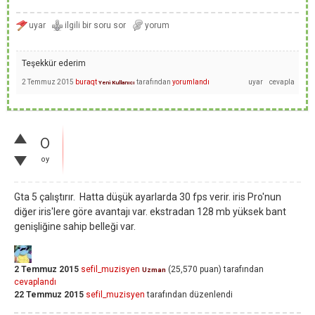
Teşekkür ederim
2 Temmuz 2015
buraqt
tarafından
yorumlandı
Yeni Kullanıcı
0
oy
Gta 5 çalıştırır. Hatta düşük ayarlarda 30 fps verir. iris Pro'nun
diğer iris'lere göre avantajı var. ekstradan 128 mb yüksek bant
genişliğine sahip belleği var.
2 Temmuz 2015
sefil_muzisyen
(
25,570
puan)
tarafından
Uzman
cevaplandı
22 Temmuz 2015
sefil_muzisyen
tarafından
düzenlendi