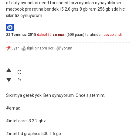
of duty oyundları need for speed tarzı oyunları oynayabılırsın
macbook pro retına bendekı i5 2.6 ghz 8 gb ram 256 gb sdd hıc
sıkıntız oynuyorum
22 Temmuz 2015
daksit20
(
600
puan)
tarafından
cevaplandı
Yardımcı
0
oy
Sıkıntıya gerek yok. Ben oynuyorum. Önce sistemim;
#emac
#intel core i3 2.2 ghz
#intel hd graphics 500 1.5 gb