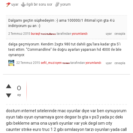
Dalgamı geçtin süphedeyim :-) ama 100000/1 ihtimal için gta 4 ü
indiriyorum şu an :-)
2 Temmuz 2015
buraqt
tarafından
yorumlandı
Yeni Kullanıcı
dalga geçmiyorum. Kendim 2xgtx 980 tut dahili gpu'lara kadar gta 5'i
test ettim. "Commandline" ile doğru ayarları yaparsan hd 4000 ile bile
oynanıyor.
22 Temmuz 2015
sefil_muzisyen
tarafından
yorumlandı
Uzman
0
oy
dostum ınternet sıtelerınde mac oyunlar dıye var ben oynuyorum
oyun tabı oyun oynamaya gore degısır bı gta v ps3 yada pc dekı
gıbı bekleme ama ona uyarlı oyunlar var yok degıl sım cıty
caunter strıke euro truc 1 2 gıbı sımılasyon tarzı oyunları yada call