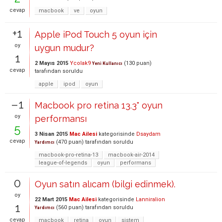
cevap
macbook
ve
oyun
+1
Apple iPod Touch 5 oyun için
oy
uygun mudur?
1
2 Mayıs 2015
Ycolak9
(
130
puan)
Yeni Kullanıcı
cevap
tarafından
soruldu
apple
ipod
oyun
–1
Macbook pro retina 13.3" oyun
oy
performansı
5
3 Nisan 2015
Mac Ailesi
kategorisinde
Dsaydam
cevap
(
470
puan)
tarafından
soruldu
Yardımcı
macbook-pro-retina-13
macbook-air-2014
league-of-legends
oyun
performans
0
Oyun satın alıcam (bilgi edinmek).
oy
22 Mart 2015
Mac Ailesi
kategorisinde
Lanniralion
1
(
560
puan)
tarafından
soruldu
Yardımcı
cevap
macbook
retina
oyun
sistem