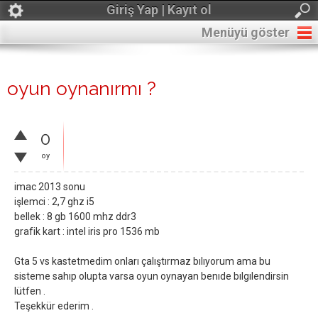
Giriş Yap | Kayıt ol
Menüyü göster
oyun oynanırmı ?
0
oy
imac 2013 sonu
işlemci : 2,7 ghz i5
bellek : 8 gb 1600 mhz ddr3
grafik kart : intel iris pro 1536 mb
Gta 5 vs kastetmedim onları çalıştırmaz bılıyorum ama bu
sisteme sahıp olupta varsa oyun oynayan benıde bılgılendirsin
lütfen .
Teşekkür ederim .