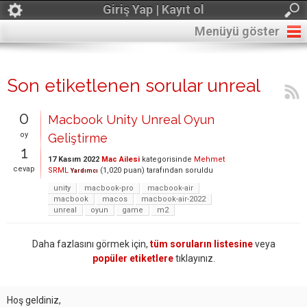
Giriş Yap | Kayıt ol
Menüyü göster
Son etiketlenen sorular unreal
0
Macbook Unity Unreal Oyun
oy
Geliştirme
1
17 Kasım 2022
Mac Ailesi
kategorisinde
Mehmet
cevap
SRML
(
1,020
puan)
tarafından
soruldu
Yardımcı
unity
macbook-pro
macbook-air
macbook
macos
macbook-air-2022
unreal
oyun
game
m2
Daha fazlasını görmek için,
tüm soruların listesine
veya
popüler etiketlere
tıklayınız.
Hoş geldiniz,