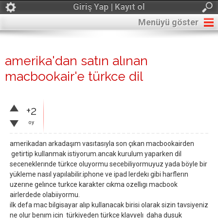
Giriş Yap | Kayıt ol
Menüyü göster
amerika'dan satın alınan
macbookair'e türkce dil
+2
oy
amerikadan arkadaşım vasıtasıyla son çıkan macbookairden
getirtip kullanmak istiyorum.ancak kurulum yaparken dil
seceneklerınde türkce oluyormu secebiliyormuyuz yada böyle bir
yükleme nasıl yapılabilir.iphone ve ipad lerdekı gibi harflerın
uzerıne gelınce turkce karakter cıkma ozellıgı macbook
airlerdede olabiiyormu.
ilk defa mac bilgisayar alıp kullanacak birisi olarak sizin tavsiyeniz
ne olur benım icin türkiyeden türkce klavyelı daha dusuk