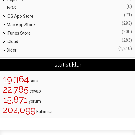
(0)
tvOS
(71)
iOS App Store
(283)
Mac App Store
(200)
iTunes Store
(283)
iCloud
(1,210)
Diğer
İstatistikler
19,364
soru
22,785
cevap
15,871
yorum
202,099
kullanıcı