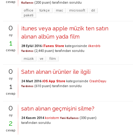
cevap
(
200
puan)
tarafından
soruldu
Kullanıcı
office
türkçe
mac
microsoft
dil
paketi
0
itunes veya apple müzik ten satın
oy
alınan albüm yada film
1
28 Eylül 2016
iTunes Store
kategorisinde
ilkerdrb
cevap
(
2,440
puan)
tarafından
soruldu
Yardımcı
müzik
ve
film
0
Satın alınan ürünler ile ilgili
oy
24 Mart 2016
iOS App Store
kategorisinde
CrashDayu
1
(
610
puan)
tarafından
soruldu
Yardımcı
cevap
0
satın alınan geçmişini silme?
oy
24 Kasım 2014
koristom
(
330
puan)
Yeni Kullanıcı
2
tarafından
soruldu
cevap