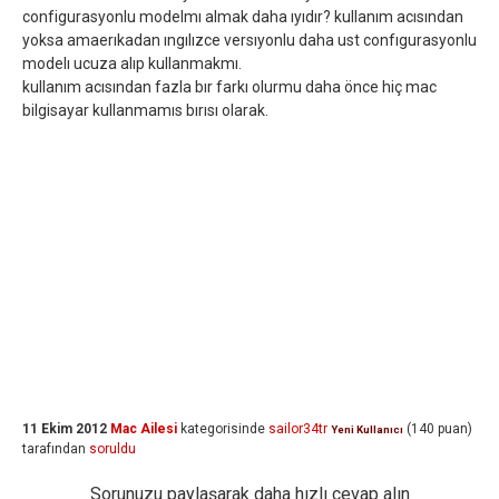
configurasyonlu modelmı almak daha ıyıdır? kullanım acısından
yoksa amaerıkadan ıngılızce versıyonlu daha ust confıgurasyonlu
modelı ucuza alıp kullanmakmı.
kullanım acısından fazla bır farkı olurmu daha önce hiç mac
bilgisayar kullanmamıs bırısı olarak.
11 Ekim 2012
Mac Ailesi
kategorisinde
sailor34tr
(
140
puan)
Yeni Kullanıcı
tarafından
soruldu
Sorunuzu paylaşarak daha hızlı cevap alın