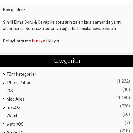
Hoş geldiniz,
Sihirli Elma Soru & Cevap ile sorularınıza en kısa zamanda yanıt
alabilirsiniz. Sorunuzu sorun ve diğer kullanıcılar cevap versin.
Detaylı bilgi için
buraya
tıklayın.
Kategoriler
Tüm kategoriler
(1,232)
iPhone / iPad
(46)
iOS
(11,480)
Mac Ailesi
(728)
macOS
(60)
Watch
(7)
watchOS
(218)
Apple TV