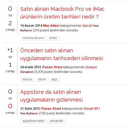
0
Satın alınan Macbook Pro ve iMac
oy
ürünlerin üretim tarihleri nedir ?
2
16 Kasım 2014
Mac Ailesi
kategorisinde
iQarub
Yeni
cevap
(
210
puan)
tarafından
soruldu
Kullanıcı
macbook-pro
imac
+1
Önceden satın alınan
oy
uygulamanın tarihceden silinmesi
1
24 Aralık 2013
iTunes Store
kategorisinde
duwayn
cevap
(
5,370
puan)
tarafından
soruldu
Deneyimli
itunes
store
app
0
Appstore da satın alınan
oy
uygulamaların gizlenmesi
0
21 Eylül 2013
iTunes Store
kategorisinde
Basak1811
cevap
(
120
puan)
tarafından
soruldu
Yeni Kullanıcı
appstore-satın
alınanlar