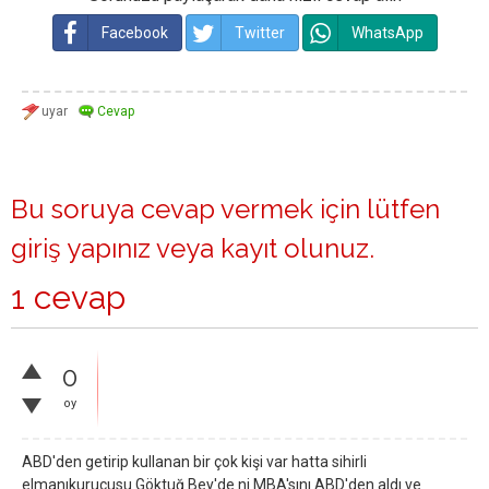
Facebook
Twitter
WhatsApp
Bu soruya cevap vermek için lütfen
giriş yapınız
veya
kayıt olunuz
.
1 cevap
0
oy
ABD'den getirip kullanan bir çok kişi var hatta sihirli
elmanıkurucusu Göktuğ Bey'de ni MBA'sını ABD'den aldı ve