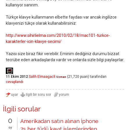
kullanıyor sanırım.
Türkçe klavye kullanmanın elbette faydası var ancak ingilizce
klavyenizi tükçe olarak kullanabilirsiniz:
http://www.sihirlielma.com/2010/02/18/mac101-turkce-
karakterler-icin-klavye-secimi/
Yazısı size biraz fikir verebilir. Eminim dediğiniz durumu bizzat
tecrübe eden arkadaşlarda vardır ve onlarda sizle bilgi paylaşırlar.
11 Ekim 2012
Salih Elmaagacli
(
21,720
puan)
tarafından
Uzman
cevaplandı
İlgili sorular
0
Amerikadan satın alınan İphone
oy
7s her türlü kayıt işlemlerinden