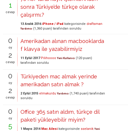
1
sonra Türkiye’de türkçe olarak
cevap
çalışırmı.?
13 Aralık 2016
iPhone / iPad
kategorisinde
draftsman
(
1,360
puan)
tarafından
soruldu
Yardımcı
0
Amerikadan alınan macbooklarda
oy
f klavya ile yazabilirmiyiz
2
11 Eylül 2017
Pilihoooo
(
120
puan)
Yeni Kullanıcı
cevap
tarafından
soruldu
0
Türkiyeden mac almak yerinde
oy
amerikadan satın almak ?
2
2 Eylül 2015
elmakurdu
(
1,740
puan)
tarafından
Yardımcı
cevap
soruldu
0
Office 365 satın aldım, türkçe dil
oy
paketi yükleyebilir miyim?
5
1 Mayıs 2014
Mac Ailesi
kategorisinde
sselanik
Yeni