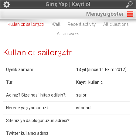
Giriş Yap | Kayıt ol
Menüyü göster
Kullanıcı: sailor34tr
Wall
Recent activity
All questions
All answers
Kullanıcı: sailor34tr
Üyelik zamanı:
13 yıl (since 11 Ekim 2012)
Tür:
Kayıtlı kullanıcı
Adınız? Size nasıl hitap edilsin?:
sailor
Nerede yaşıyorsunuz?:
istanbul
Siteniz ya da blogunuzun adresi?:
Twitter kullanıcı adınız: