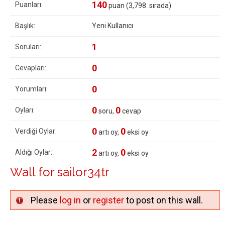
140
Puanları:
puan (
3,798
. sırada)
Başlık:
Yeni Kullanıcı
1
Soruları:
0
Cevapları:
0
Yorumları:
0
0
Oyları:
soru,
cevap
0
0
Verdiği Oylar:
artı oy,
eksi oy
2
0
Aldığı Oylar:
artı oy,
eksi oy
Wall for sailor34tr
Please
log in
or
register
to post on this wall.