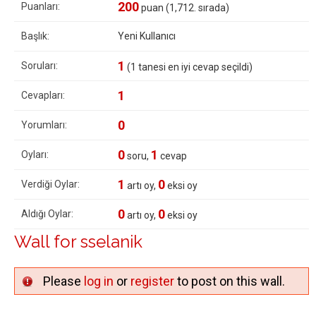
200
Puanları:
puan (
1,712
. sırada)
Başlık:
Yeni Kullanıcı
1
Soruları:
(
1
tanesi en iyi cevap seçildi)
1
Cevapları:
0
Yorumları:
0
1
Oyları:
soru,
cevap
1
0
Verdiği Oylar:
artı oy,
eksi oy
0
0
Aldığı Oylar:
artı oy,
eksi oy
Wall for sselanik
Please
log in
or
register
to post on this wall.