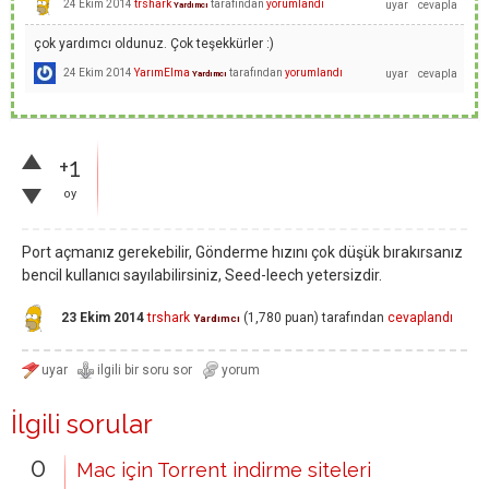
24 Ekim 2014
trshark
tarafından
yorumlandı
Yardımcı
çok yardımcı oldunuz. Çok teşekkürler :)
24 Ekim 2014
YarımElma
tarafından
yorumlandı
Yardımcı
+1
oy
Port açmanız gerekebilir, Gönderme hızını çok düşük bırakırsanız
bencil kullanıcı sayılabilirsiniz, Seed-leech yetersizdir.
23 Ekim 2014
trshark
(
1,780
puan)
tarafından
cevaplandı
Yardımcı
İlgili sorular
0
Mac için Torrent indirme siteleri