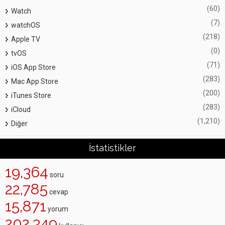
(60)
Watch
(7)
watchOS
(218)
Apple TV
(0)
tvOS
(71)
iOS App Store
(283)
Mac App Store
(200)
iTunes Store
(283)
iCloud
(1,210)
Diğer
İstatistikler
19,364
soru
22,785
cevap
15,871
yorum
202,349