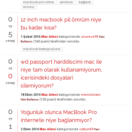
macbook-pro-retina
wireless
bağlantı
sorunu
0
12 inch macbook pil ömrüm niye
oy
bu kadar kısa?
5
1 Şubat 2016
Mac Ailesi
kategorisinde
onurece95
Yeni
cevap
(
160
puan)
tarafından
soruldu
Kullanıcı
macbook-batarya-süresi
0
wd passport harddiscimi mac ile
oy
niye tam olarak kullanamiyorum,
0
icerisindeki dosyalari
cevap
silemiyorum?
18 Ekim 2014
Mac Ailesi
kategorisinde
memolorain
(
120
puan)
tarafından
soruldu
Yeni Kullanıcı
0
Yoğunluk olunca MacBook Pro
oy
internete niye bağlanmıyor?
1
2 Ekim 2014
Mac Ailesi
kategorisinde
catluvr69
Yeni