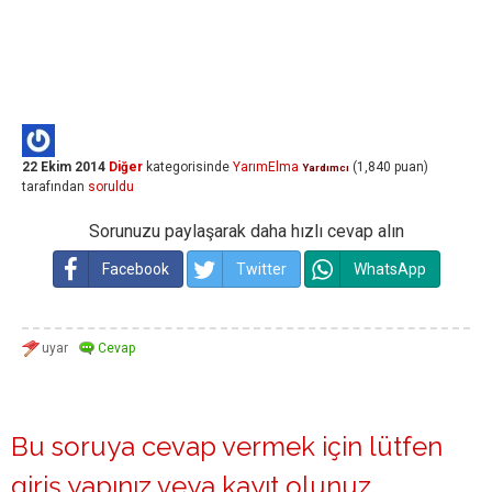
22 Ekim 2014
Diğer
kategorisinde
YarımElma
(
1,840
puan)
Yardımcı
tarafından
soruldu
Sorunuzu paylaşarak daha hızlı cevap alın
Facebook
Twitter
WhatsApp
Bu soruya cevap vermek için lütfen
giriş yapınız
veya
kayıt olunuz
.