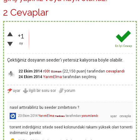
2 Cevaplar
+1
oy
En İyi Cevap
Çektiğiniz dosyanın seeder'ı yetersiz kalıyorsa böyle olabilir.
22 Ekim 2014
r00t
(
22,150
puan)
tarafından
cevaplandı
Uzman
24 Ekim 2014
YarımElma
tarafından
seçilmiş
nasıl arttırabiliriz bu seeder zımbırtısını ?
23 Ekim 2014
YarımElma
tarafından
yorumlandı
Yardımcı
torrent indirdiğiniz sitede seed kolonundaki rakamı yüksek olan torrenti
indirmeniz gerekir.