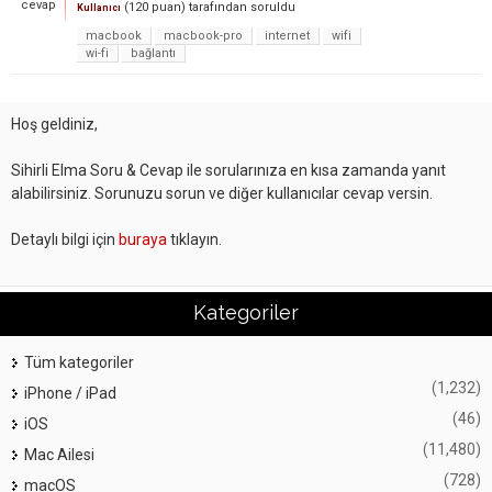
cevap
(
120
puan)
tarafından
soruldu
Kullanıcı
macbook
macbook-pro
internet
wifi
wi-fi
bağlantı
Hoş geldiniz,
Sihirli Elma Soru & Cevap ile sorularınıza en kısa zamanda yanıt
alabilirsiniz. Sorunuzu sorun ve diğer kullanıcılar cevap versin.
Detaylı bilgi için
buraya
tıklayın.
Kategoriler
Tüm kategoriler
(1,232)
iPhone / iPad
(46)
iOS
(11,480)
Mac Ailesi
(728)
macOS