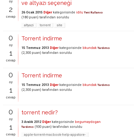
oy
ve altyazı seçeneği
2
26 Ocak 2015
Diğer
kategorisinde
idilu
Yeni Kullanıcı
cevap
(
180
puan)
tarafından
soruldu
altyazi
torrent
site
0
Torrent indirme
oy
15 Temmuz 2013
Diğer
kategorisinde
bkundak
Yardımcı
1
(
2,300
puan)
tarafından
soruldu
cevap
0
Torrent indirme
oy
15 Temmuz 2013
Diğer
kategorisinde
bkundak
Yardımcı
1
(
2,300
puan)
tarafından
soruldu
cevap
0
torrent nedir?
oy
3 Aralık 2012
Diğer
kategorisinde
begumaydogan
1
(
930
puan)
tarafından
soruldu
Yardımcı
cevap
apple-torrent-macbook-help-appstore-