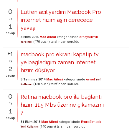
0
Lütfen acil yardım Macbook Pro
oy
internet hızım aşırı derecede
1
yavaş
cevap
3 Ekim 2015
Mac Ailesi
kategorisinde
orbaybuzrul
(
470
puan)
tarafından
soruldu
Yardımcı
+1
macbook pro ekranı kapatıp tv
oy
ye bagladıgım zaman internet
2
hızım düşüyor
cevap
5 Temmuz 2014
Mac Ailesi
kategorisinde
eywel
Yeni
(
130
puan)
tarafından
soruldu
Kullanıcı
0
Retina macbook pro ile bağlantı
oy
hızım 11.5 Mbs üzerine çıkamazmı
1
?
cevap
31 Ekim 2013
Mac Ailesi
kategorisinde
EmreSimsek
(
140
puan)
tarafından
soruldu
Yeni Kullanıcı