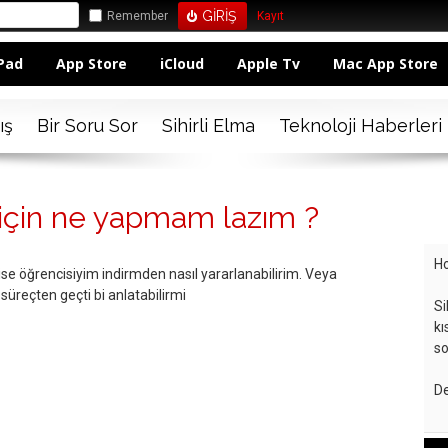
Remember
Kayıt
Pad
App Store
iCloud
Apple Tv
Mac App Store
ış
Bir Soru Sor
Sihirli Elma
Teknoloji Haberleri
 için ne yapmam lazım ?
Ho
se öğrencisiyim indirmden nasıl yararlanabilirim. Veya
 süreçten geçti bi anlatabilirmi
Si
kı
so
De