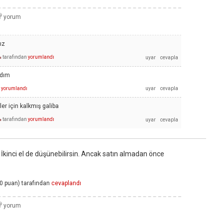
ız
tarafından
yorumlandı
ı
ldım
yorumlandı
ler için kalkmış galiba
tarafından
yorumlandı
ı
a İkinci el de düşünebilirsin. Ancak satın almadan önce
0
puan)
tarafından
cevaplandı