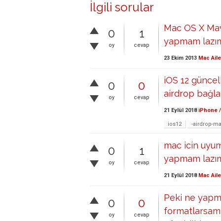
İlgili sorular
Mac OS X Mav
0
1
yapmam lazı
oy
cevap
23 Ekim 2013
Mac Aile
iOS 12 günce
0
0
airdrop bağla
oy
cevap
21 Eylül 2018
iPhone /
ios12
-airdrop-m
mac icin uyuml
0
1
yapmam lazım
oy
cevap
21 Eylül 2018
Mac Aile
Peki ne yapm
0
0
formatlarsam,
oy
cevap