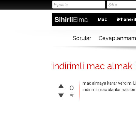
Mac
iPhone/i
Sorular
Cevaplanmam
indirimli mac almak
mac almaya karar verdim. Li
0
indirimli mac alanlar nası bir
oy