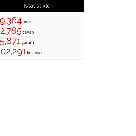
İstatistikler
19,364
soru
22,785
cevap
5,871
yorum
202,291
kullanıcı