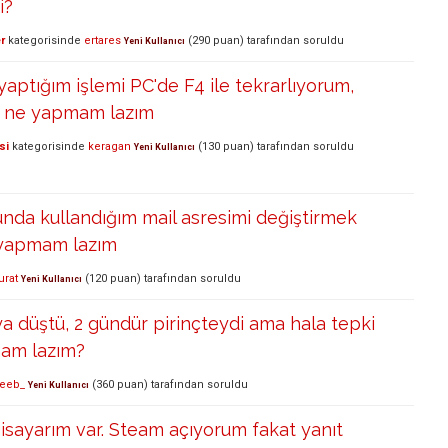
i?
r
kategorisinde
ertares
(
290
puan)
tarafından
soruldu
Yeni Kullanıcı
yaptığım işlemi PC'de F4 ile tekrarlıyorum,
e ne yapmam lazım
si
kategorisinde
keragan
(
130
puan)
tarafından
soruldu
Yeni Kullanıcı
nda kullandığım mail asresimi değiştirmek
 yapmam lazım
rat
(
120
puan)
tarafından
soruldu
Yeni Kullanıcı
a düştü, 2 gündür pirinçteydi ama hala tepki
am lazım?
eeb_
(
360
puan)
tarafından
soruldu
Yeni Kullanıcı
sayarım var. Steam açıyorum fakat yanıt