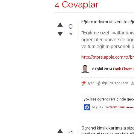
4 Cevaplar
Eğitim indirimi üniversite öğre
0
Eğitime özel fiyatlar üni
"
oy
öğrenciler, üniversite öğr
ve tüm eğitim personeli iç
http://store.apple.com/tr/
6 Eylül 2014
Fatih Ekrem
yok lise öğrencileri içinde geçe
6 Eylül 2014
YarımElma
Yardımc
Ögrenci kimlik kartınızla si
+1