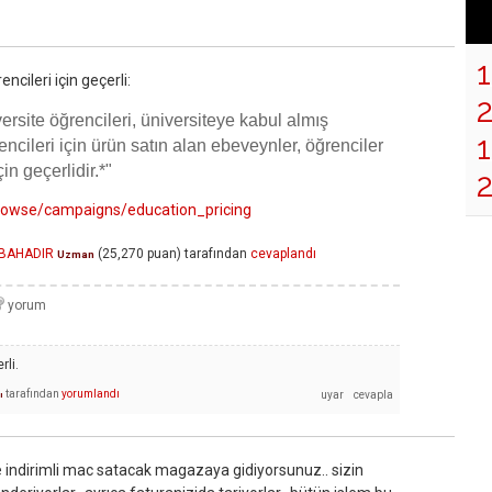
ncileri için geçerli:
versite öğrencileri, üniversiteye kabul almış
1
encileri için ürün satın alan ebeveynler, öğrenciler
in geçerlidir.*"
browse/campaigns/education_pricing
 BAHADIR
(
25,270
puan)
tarafından
cevaplandı
Uzman
rli.
tarafından
yorumlandı
ı
ze indirimli mac satacak magazaya gidiyorsunuz.. sizin