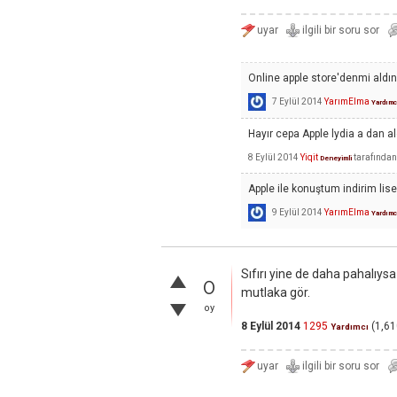
Online apple store'denmi aldın
7 Eylül 2014
YarımElma
Yardımc
Hayır cepa Apple lydia a dan a
8 Eylül 2014
Yiqit
tarafından
Deneyimli
Apple ile konuştum indirim lise
9 Eylül 2014
YarımElma
Yardımc
Sıfırı yine de daha pahalıys
0
mutlaka gör.
oy
8 Eylül 2014
1295
(
1,61
Yardımcı