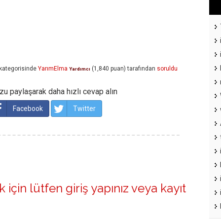
kategorisinde
YarımElma
(
1,840
puan)
tarafından
soruldu
Yardımcı
u paylaşarak daha hızlı cevap alın
Facebook
Twitter
 için lütfen
giriş yapınız
veya
kayıt