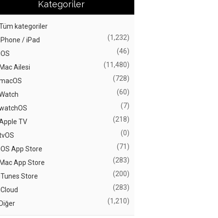
Kategoriler
Tüm kategoriler
(1,232)
iPhone / iPad
(46)
iOS
(11,480)
Mac Ailesi
(728)
macOS
(60)
Watch
(7)
watchOS
(218)
Apple TV
(0)
tvOS
(71)
iOS App Store
(283)
Mac App Store
(200)
iTunes Store
(283)
iCloud
(1,210)
Diğer