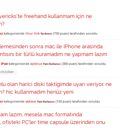
ericks'te freehand kullanmam için ne
m?
si
kategorisinde
Onur Gök
(
750
puan)
tarafından
soruldu
Yardımcı
llemesinden sonra mac ile iPhone arasında
ntısını bir türlü kuramadım ne yapmam lazım
 iPad
kategorisinde
ayderus
(
300
puan)
tarafından
soruldu
Yeni Kullanıcı
acbookair
u olan harici diski taktigimde uyarı veriyor. ne
? hic kullanmadım henüz yeni
si
kategorisinde
akkibar
(
150
puan)
tarafından
soruldu
Yeni Kullanıcı
am lazım, mesela mac formatında
 ofisteki PC'ler time capsule üzerinden onu