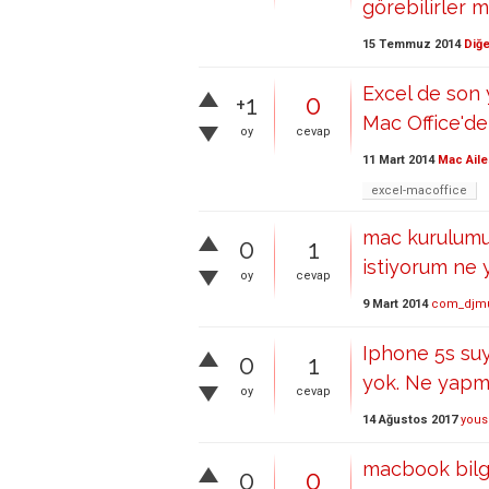
görebilirler m
15 Temmuz 2014
Diğe
Excel de son 
+1
0
Mac Office'd
oy
cevap
11 Mart 2014
Mac Aile
excel-macoffice
mac kurulumu
0
1
istiyorum ne
oy
cevap
9 Mart 2014
com_djmu
Iphone 5s suy
0
1
yok. Ne yapm
oy
cevap
14 Ağustos 2017
yous
macbook bilgi
0
0