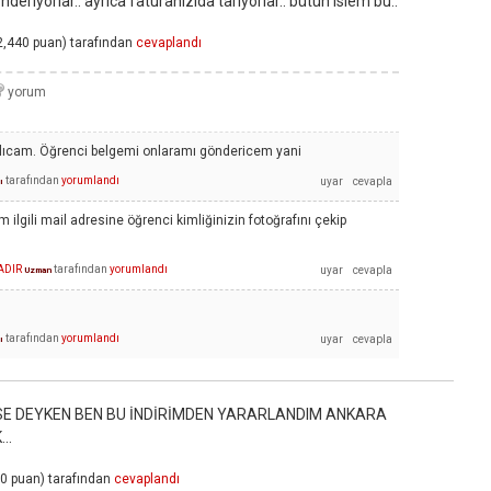
nderiyorlar.. ayrıca faturanizida tariyorlar.. bütün islem bu..
2,440
puan)
tarafından
cevaplandı
alıcam. Öğrenci belgemi onlaramı göndericem yani
tarafından
yorumlandı
ı
m ilgili mail adresine öğrenci kimliğinizin fotoğrafını çekip
ADIR
tarafından
yorumlandı
Uzman
tarafından
yorumlandı
ı
İSE DEYKEN BEN BU İNDİRİMDEN YARARLANDIM ANKARA
..
20
puan)
tarafından
cevaplandı