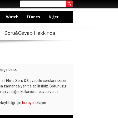
Watch
iTunes
Diğer
Soru&Cevap Hakkında
ş geldiniz,
hirli Elma Soru & Cevap ile sorularınıza en
sa zamanda yanıt alabilirsiniz. Sorunuzu
run ve diğer kullanıcılar cevap versin.
taylı bilgi için
buraya
tıklayın.