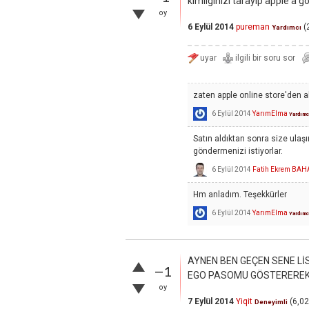
kimliginizi tarayıp apple'a gö
oy
6 Eylül 2014
pureman
(
Yardımcı
zaten apple online store'den 
6 Eylül 2014
YarımElma
Yardımc
Satın aldıktan sonra size ulaşı
göndermenizi istiyorlar.
6 Eylül 2014
Fatih Ekrem BAH
Hm anladım. Teşekkürler
6 Eylül 2014
YarımElma
Yardımc
AYNEN BEN GEÇEN SENE L
–1
EGO PASOMU GÖSTEREREK.
oy
7 Eylül 2014
Yiqit
(
6,0
Deneyimli