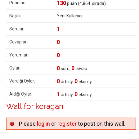
130
Puanları:
puan (
4,864
. sırada)
Başlık:
Yeni Kullanıcı
1
Soruları:
0
Cevapları:
0
Yorumları:
0
0
Oyları:
soru,
cevap
0
0
Verdiği Oylar:
artı oy,
eksi oy
1
0
Aldığı Oylar:
artı oy,
eksi oy
Wall for keragan
Please
log in
or
register
to post on this wall.