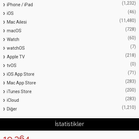
(1,232)
iPhone / iPad
(46)
iOS
(11,480)
Mac Ailesi
(728)
macOS
(60)
Watch
(7)
watchOS
(218)
Apple TV
(0)
tvOS
(71)
iOS App Store
(283)
Mac App Store
(200)
iTunes Store
(283)
iCloud
(1,210)
Diğer
İstatistikler
19,364