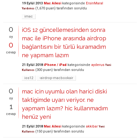
19 Eylül 2013
Mac Ailesi
kategorisinde
ErsinMaral
(
1,670
puan)
tarafından
soruldu
Yardımcı
imac
0
iOS 12 güncellemesinden sonra
oy
mac ile iPhone arasında airdrop
0
bağlantısını bir türlü kuramadım
cevap
ne yapmam lazım
21 Eylül 2018
iPhone / iPad
kategorisinde
ayderus
Yeni
(
300
puan)
tarafından
soruldu
Kullanıcı
ios12
-airdrop-macbookair
0
mac icin uyumlu olan harici diski
oy
taktigimde uyarı veriyor. ne
1
yapmam lazım? hic kullanmadım
cevap
henüz yeni
21 Eylül 2018
Mac Ailesi
kategorisinde
akkibar
Yeni
(
150
puan)
tarafından
soruldu
Kullanıcı