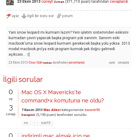
23 Ekim 2013
cüneyt
(
371,710
puan)
tarafından
cevaplandı
Uzman
Yani snow leopard mı kurmam lazım? Yeni işletim sisteminden eskisini
kurmadan çeviri yapacak başka program yok sanırım. Sanırım eski
macbook'uma snow leopard kurmam gerekecek başka yolu yoksa. 2013
model macbook pro'ya eski program kurmak pek doğru gelmedi
açıkcası... :((
23 Ekim 2013
Onur Gök
tarafından
yorumlandı
Yardımcı
İlgili sorular
0
Mac OS X Mavericks'te
oy
command+x komutuna ne oldu?
3
7 Kasım 2013
Mac Ailesi
kategorisinde
barantr90
cevap
(
5,190
puan)
tarafından
soruldu
Deneyimli
os
-
osx10
0
indirimli mac almak için ne