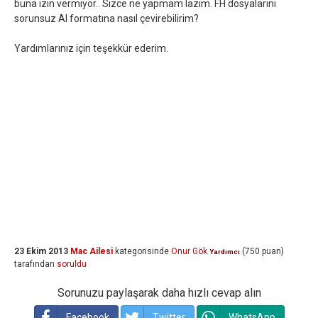
buna izin vermiyor.. Sizce ne yapmam lazım. FH dosyalarını
sorunsuz AI formatına nasıl çevirebilirim?
Yardımlarınız için teşekkür ederim.
23 Ekim 2013
Mac Ailesi
kategorisinde
Onur Gök
(
750
puan)
Yardımcı
tarafından
soruldu
Sorunuzu paylaşarak daha hızlı cevap alın
Facebook
Twitter
WhatsApp