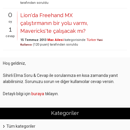
tarafından
soruldu
0
Lion'da Freehand MX
oy
çalıştırmanın bir yolu varmı,
1
Mavericks'te çalışacak mı?
cevap
15 Temmuz 2013
Mac Ailesi
kategorisinde
Türker
Yeni
(
120
puan)
tarafından
soruldu
Kullanıcı
Hoş geldiniz,
Sihirli Elma Soru & Cevap ile sorularınıza en kısa zamanda yanıt
alabilirsiniz. Sorunuzu sorun ve diğer kullanıcılar cevap versin.
Detaylı bilgi için
buraya
tıklayın.
Kategoriler
Tüm kategoriler