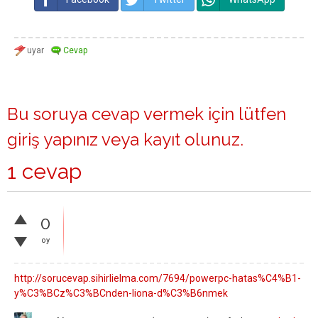
Bu soruya cevap vermek için lütfen
giriş yapınız
veya
kayıt olunuz
.
1 cevap
0
oy
http://sorucevap.sihirlielma.com/7694/powerpc-hatas%C4%B1-
y%C3%BCz%C3%BCnden-liona-d%C3%B6nmek