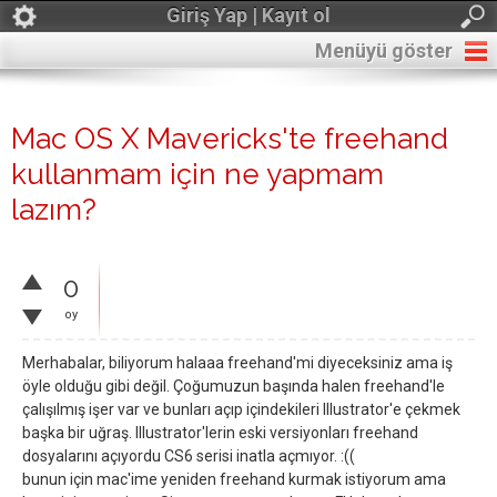
Giriş Yap | Kayıt ol
Menüyü göster
Mac OS X Mavericks'te freehand
kullanmam için ne yapmam
lazım?
0
oy
Merhabalar, biliyorum halaaa freehand'mi diyeceksiniz ama iş
öyle olduğu gibi değil. Çoğumuzun başında halen freehand'le
çalışılmış işer var ve bunları açıp içindekileri Illustrator'e çekmek
başka bir uğraş. Illustrator'lerin eski versiyonları freehand
dosyalarını açıyordu CS6 serisi inatla açmıyor. :((
bunun için mac'ime yeniden freehand kurmak istiyorum ama