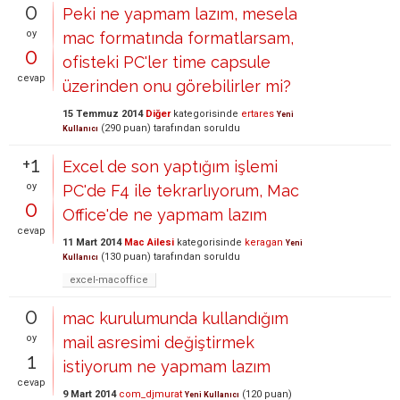
0
Peki ne yapmam lazım, mesela
oy
mac formatında formatlarsam,
0
ofisteki PC'ler time capsule
cevap
üzerinden onu görebilirler mi?
15 Temmuz 2014
Diğer
kategorisinde
ertares
Yeni
(
290
puan)
tarafından
soruldu
Kullanıcı
+1
Excel de son yaptığım işlemi
oy
PC'de F4 ile tekrarlıyorum, Mac
0
Office'de ne yapmam lazım
cevap
11 Mart 2014
Mac Ailesi
kategorisinde
keragan
Yeni
(
130
puan)
tarafından
soruldu
Kullanıcı
excel-macoffice
0
mac kurulumunda kullandığım
oy
mail asresimi değiştirmek
1
istiyorum ne yapmam lazım
cevap
9 Mart 2014
com_djmurat
(
120
puan)
Yeni Kullanıcı