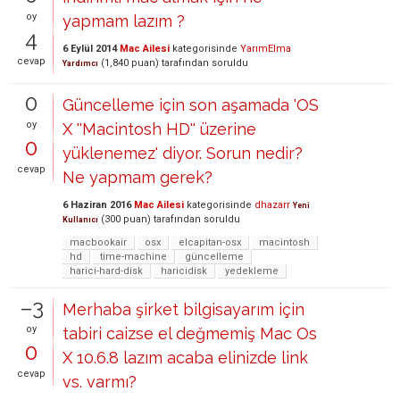
oy
yapmam lazım ?
4
6 Eylül 2014
Mac Ailesi
kategorisinde
YarımElma
cevap
(
1,840
puan)
tarafından
soruldu
Yardımcı
0
Güncelleme için son aşamada 'OS
oy
X ''Macintosh HD'' üzerine
0
yüklenemez' diyor. Sorun nedir?
cevap
Ne yapmam gerek?
6 Haziran 2016
Mac Ailesi
kategorisinde
dhazarr
Yeni
(
300
puan)
tarafından
soruldu
Kullanıcı
macbookair
osx
elcapitan-osx
macintosh
hd
time-machine
güncelleme
harici-hard-disk
haricidisk
yedekleme
–3
Merhaba şirket bilgisayarım için
oy
tabiri caizse el değmemiş Mac Os
0
X 10.6.8 lazım acaba elinizde link
cevap
vs. varmı?