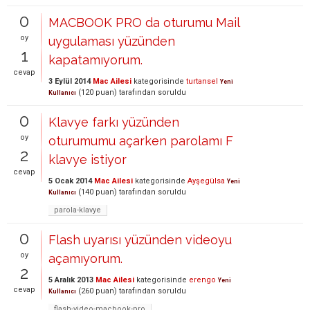
0
MACBOOK PRO da oturumu Mail
oy
uygulaması yüzünden
1
kapatamıyorum.
cevap
3 Eylül 2014
Mac Ailesi
kategorisinde
turtansel
Yeni
(
120
puan)
tarafından
soruldu
Kullanıcı
0
Klavye farkı yüzünden
oy
oturumumu açarken parolamı F
2
klavye istiyor
cevap
5 Ocak 2014
Mac Ailesi
kategorisinde
Ayşegülsa
Yeni
(
140
puan)
tarafından
soruldu
Kullanıcı
parola-klavye
0
Flash uyarısı yüzünden videoyu
oy
açamıyorum.
2
5 Aralık 2013
Mac Ailesi
kategorisinde
erengo
Yeni
cevap
(
260
puan)
tarafından
soruldu
Kullanıcı
flash-video-macbook-pro