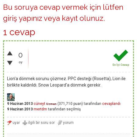
Bu soruya cevap vermek için lütfen
giriş yapınız
veya
kayıt olunuz
.
1 cevap
0
oy
En İyi Cevap
Lion'a dönmek sorunu çözmez. PPC desteği (Rosetta), Lion ile
birlikte kaldırıldı. Snow Leopard'a dönmek gerekir.
9 Haziran 2013
cüneyt
(
371,710
puan)
tarafından
cevaplandı
Uzman
9 Haziran 2013
mertdm
tarafından
seçilmiş