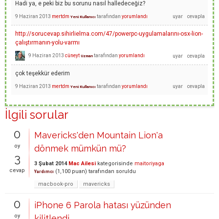
Hadi ya, e peki biz bu sorunu nasıl halledeceğiz?
9 Haziran 2013
mertdm
tarafından
yorumlandı
Yeni Kullanıcı
http://sorucevap.sihirlielma.com/47/powerpc-uygulamalarını-osx-lion-
çalıştırmanın-yolu-varmı
9 Haziran 2013
cüneyt
tarafından
yorumlandı
Uzman
çok teşekkür ederim
9 Haziran 2013
mertdm
tarafından
yorumlandı
Yeni Kullanıcı
İlgili sorular
0
Mavericks'den Mountain Lion'a
oy
dönmek mümkün mü?
3
3 Şubat 2014
Mac Ailesi
kategorisinde
maitoriyaga
cevap
(
1,100
puan)
tarafından
soruldu
Yardımcı
macbook-pro
mavericks
0
iPhone 6 Parola hatası yüzünden
oy
kilitlendi