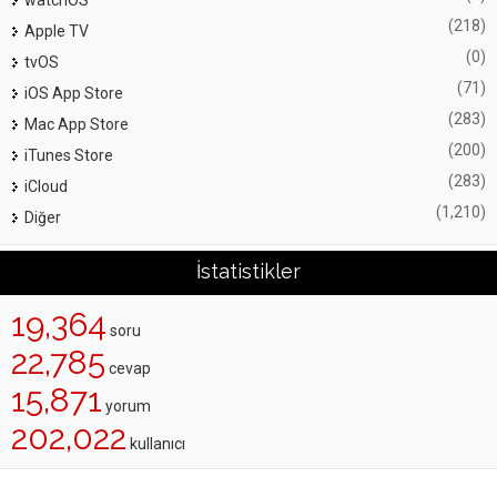
(218)
Apple TV
(0)
tvOS
(71)
iOS App Store
(283)
Mac App Store
(200)
iTunes Store
(283)
iCloud
(1,210)
Diğer
İstatistikler
19,364
soru
22,785
cevap
15,871
yorum
202,022
kullanıcı