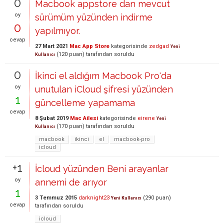
0
Macbook appstore dan mevcut
oy
sürümüm yüzünden indirme
0
yapılmıyor.
cevap
27 Mart 2021
Mac App Store
kategorisinde
zedgad
Yeni
(
120
puan)
tarafından
soruldu
Kullanıcı
0
İkinci el aldığım Macbook Pro'da
oy
unutulan iCloud şifresi yüzünden
1
güncelleme yapamama
cevap
8 Şubat 2019
Mac Ailesi
kategorisinde
eirene
Yeni
(
170
puan)
tarafından
soruldu
Kullanıcı
macbook
ikinci
el
macbook-pro
icloud
+1
İcloud yüzünden Beni arayanlar
oy
annemi de arıyor
1
3 Temmuz 2015
darknight23
(
290
puan)
Yeni Kullanıcı
cevap
tarafından
soruldu
icloud