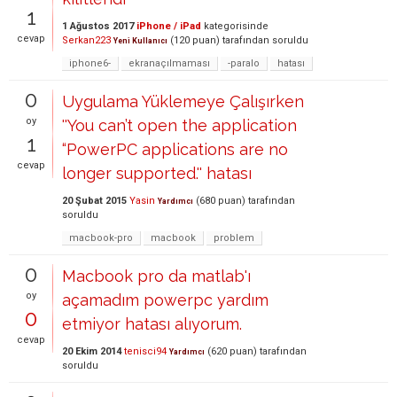
1
1 Ağustos 2017
iPhone / iPad
kategorisinde
cevap
Serkan223
(
120
puan)
tarafından
soruldu
Yeni Kullanıcı
iphone6-
ekranaçılmaması
-paralo
hatası
0
Uygulama Yüklemeye Çalışırken
oy
''You can’t open the application
1
“PowerPC applications are no
cevap
longer supported.'' hatası
20 Şubat 2015
Yasin
(
680
puan)
tarafından
Yardımcı
soruldu
macbook-pro
macbook
problem
0
Macbook pro da matlab'ı
oy
açamadım powerpc yardım
0
etmiyor hatası alıyorum.
cevap
20 Ekim 2014
tenisci94
(
620
puan)
tarafından
Yardımcı
soruldu