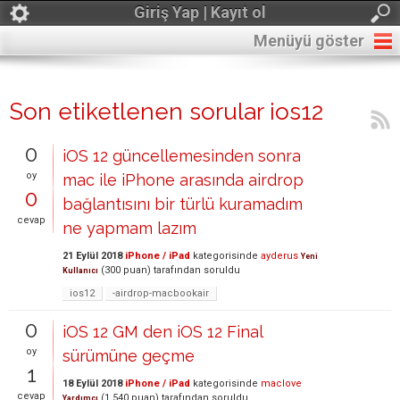
Giriş Yap | Kayıt ol
Menüyü göster
Son etiketlenen sorular ios12
0
iOS 12 güncellemesinden sonra
oy
mac ile iPhone arasında airdrop
0
bağlantısını bir türlü kuramadım
cevap
ne yapmam lazım
21 Eylül 2018
iPhone / iPad
kategorisinde
ayderus
Yeni
(
300
puan)
tarafından
soruldu
Kullanıcı
ios12
-airdrop-macbookair
0
iOS 12 GM den iOS 12 Final
oy
sürümüne geçme
1
18 Eylül 2018
iPhone / iPad
kategorisinde
maclove
cevap
(
1,540
puan)
tarafından
soruldu
Yardımcı