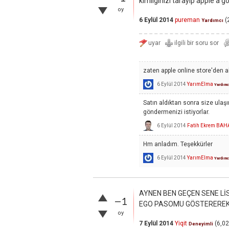
kimliginizi tarayıp apple'a gö
oy
6 Eylül 2014
pureman
(
Yardımcı
zaten apple online store'den 
6 Eylül 2014
YarımElma
Yardımc
Satın aldıktan sonra size ulaşı
göndermenizi istiyorlar.
6 Eylül 2014
Fatih Ekrem BAH
Hm anladım. Teşekkürler
6 Eylül 2014
YarımElma
Yardımc
AYNEN BEN GEÇEN SENE L
–1
EGO PASOMU GÖSTEREREK.
oy
7 Eylül 2014
Yiqit
(
6,0
Deneyimli