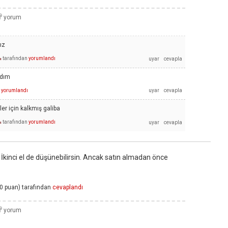
ız
tarafından
yorumlandı
ı
ldım
yorumlandı
ler için kalkmış galiba
tarafından
yorumlandı
ı
a İkinci el de düşünebilirsin. Ancak satın almadan önce
0
puan)
tarafından
cevaplandı