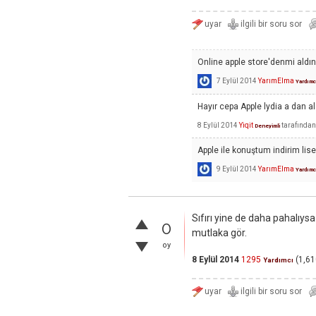
Online apple store'denmi aldın
7 Eylül 2014
YarımElma
Yardımc
Hayır cepa Apple lydia a dan a
8 Eylül 2014
Yiqit
tarafından
Deneyimli
Apple ile konuştum indirim lise
9 Eylül 2014
YarımElma
Yardımc
Sıfırı yine de daha pahalıys
0
mutlaka gör.
oy
8 Eylül 2014
1295
(
1,61
Yardımcı