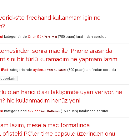
ericks'te freehand kullanmam için ne
m?
si
kategorisinde
Onur Gök
(
750
puan)
tarafından
soruldu
Yardımcı
llemesinden sonra mac ile iPhone arasında
ntısını bir türlü kuramadım ne yapmam lazım
 iPad
kategorisinde
ayderus
(
300
puan)
tarafından
soruldu
Yeni Kullanıcı
acbookair
u olan harici diski taktigimde uyarı veriyor. ne
? hic kullanmadım henüz yeni
si
kategorisinde
akkibar
(
150
puan)
tarafından
soruldu
Yeni Kullanıcı
am lazım, mesela mac formatında
 ofisteki PC'ler time capsule üzerinden onu