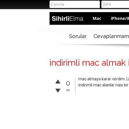
Mac
iPhone/i
Sorular
Cevaplanmam
indirimli mac almak
mac almaya karar verdim. Li
0
indirimli mac alanlar nası bir
oy