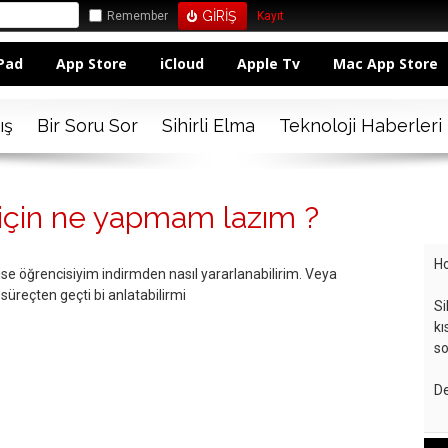
Remember
Kayıt
Pad
App Store
iCloud
Apple Tv
Mac App Store
ış
Bir Soru Sor
Sihirli Elma
Teknoloji Haberleri
 için ne yapmam lazım ?
Ho
se öğrencisiyim indirmden nasıl yararlanabilirim. Veya
 süreçten geçti bi anlatabilirmi
Si
kı
so
De