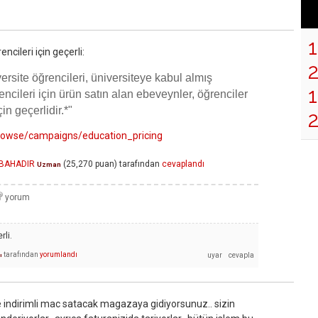
ncileri için geçerli:
versite öğrencileri, üniversiteye kabul almış
1
encileri için ürün satın alan ebeveynler, öğrenciler
in geçerlidir.*"
browse/campaigns/education_pricing
 BAHADIR
(
25,270
puan)
tarafından
cevaplandı
Uzman
rli.
tarafından
yorumlandı
ı
ze indirimli mac satacak magazaya gidiyorsunuz.. sizin