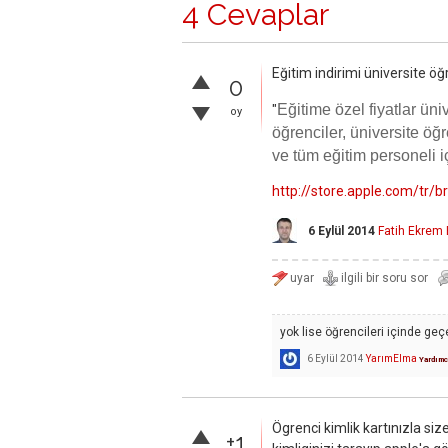
4 Cevaplar
Eğitim indirimi üniversite öğre
0
Eğitime özel fiyatlar üni
"
oy
öğrenciler, üniversite öğr
ve tüm eğitim personeli iç
http://store.apple.com/tr/
6 Eylül 2014
Fatih Ekrem
yok lise öğrencileri içinde geçe
6 Eylül 2014
YarımElma
Yardımc
Ögrenci kimlik kartınızla si
+1