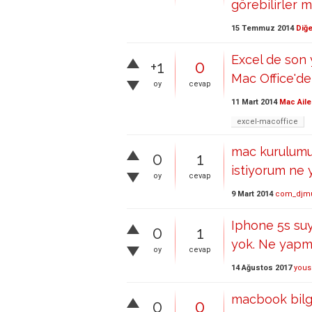
görebilirler m
15 Temmuz 2014
Diğe
Excel de son 
+1
0
Mac Office'd
oy
cevap
11 Mart 2014
Mac Aile
excel-macoffice
mac kurulumu
0
1
istiyorum ne
oy
cevap
9 Mart 2014
com_djmu
Iphone 5s suy
0
1
yok. Ne yapm
oy
cevap
14 Ağustos 2017
yous
macbook bilgi
0
0