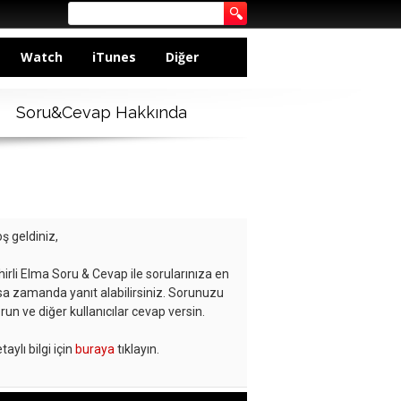
Watch
iTunes
Diğer
Soru&Cevap Hakkında
ş geldiniz,
hirli Elma Soru & Cevap ile sorularınıza en
sa zamanda yanıt alabilirsiniz. Sorunuzu
run ve diğer kullanıcılar cevap versin.
taylı bilgi için
buraya
tıklayın.