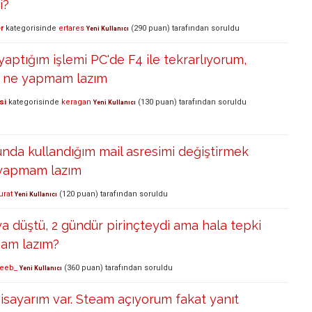
i?
r
kategorisinde
ertares
(
290
puan)
tarafından
soruldu
Yeni Kullanıcı
yaptığım işlemi PC'de F4 ile tekrarlıyorum,
e ne yapmam lazım
si
kategorisinde
keragan
(
130
puan)
tarafından
soruldu
Yeni Kullanıcı
nda kullandığım mail asresimi değiştirmek
 yapmam lazım
rat
(
120
puan)
tarafından
soruldu
Yeni Kullanıcı
a düştü, 2 gündür pirinçteydi ama hala tepki
am lazım?
eeb_
(
360
puan)
tarafından
soruldu
Yeni Kullanıcı
sayarım var. Steam açıyorum fakat yanıt