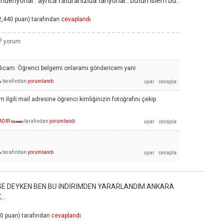
nderiyorlar.. ayrıca faturanizida tariyorlar.. bütün islem bu..
2,440
puan)
tarafından
cevaplandı
alıcam. Öğrenci belgemi onlaramı göndericem yani
tarafından
yorumlandı
ı
m ilgili mail adresine öğrenci kimliğinizin fotoğrafını çekip
ADIR
tarafından
yorumlandı
Uzman
tarafından
yorumlandı
ı
İSE DEYKEN BEN BU İNDİRİMDEN YARARLANDIM ANKARA
..
20
puan)
tarafından
cevaplandı