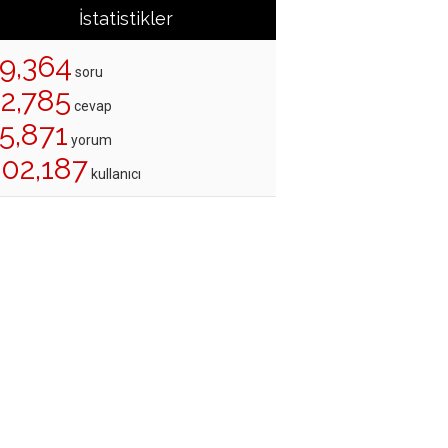
İstatistikler
19,364
soru
22,785
cevap
5,871
yorum
202,187
kullanıcı