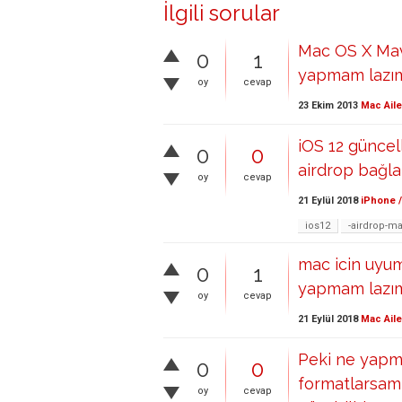
İlgili sorular
Mac OS X Mav
0
1
yapmam lazı
oy
cevap
23 Ekim 2013
Mac Aile
iOS 12 günce
0
0
airdrop bağla
oy
cevap
21 Eylül 2018
iPhone /
ios12
-airdrop-m
mac icin uyuml
0
1
yapmam lazım
oy
cevap
21 Eylül 2018
Mac Aile
Peki ne yapm
0
0
formatlarsam,
oy
cevap