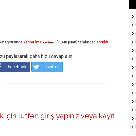
kategorisinde
YarımElma
(
1,840
puan)
tarafından
soruldu
Yardımcı
u paylaşarak daha hızlı cevap alın
Facebook
Twitter
 için lütfen
giriş yapınız
veya
kayıt