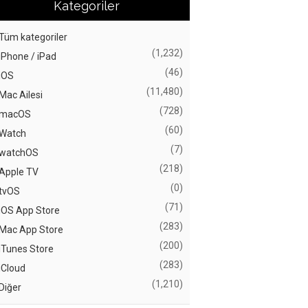
Kategoriler
Tüm kategoriler
(1,232)
iPhone / iPad
(46)
iOS
(11,480)
Mac Ailesi
(728)
macOS
(60)
Watch
(7)
watchOS
(218)
Apple TV
(0)
tvOS
(71)
iOS App Store
(283)
Mac App Store
(200)
iTunes Store
(283)
iCloud
(1,210)
Diğer