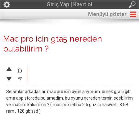
Giriş Yap | Kayıt ol
Menüyü göster
Mac pro icin gta5 nereden
bulabilirim ?
0
oy
Selamlar arkadaslar. mac pro icin oyun ariyorum. ornek gta 5 gibi
ama app storeda bulamadim. bu oyunu nereden temin edebilirim
ve mac im kaldirir mi ? ( mac pro retina 2.6 ghz i5 haswell , 8 GB
ram , 128 gb ssd )