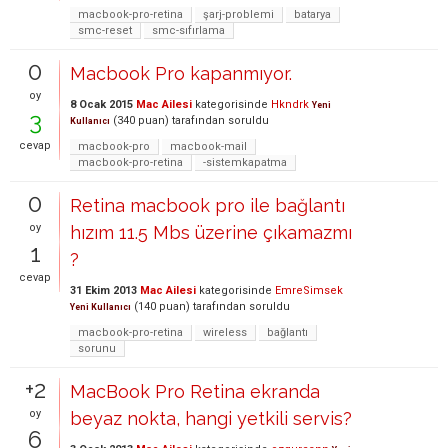
macbook-pro-retina
şarj-problemi
batarya
smc-reset
smc-sıfırlama
0
Macbook Pro kapanmıyor.
oy
8 Ocak 2015
Mac Ailesi
kategorisinde
Hkndrk
Yeni
3
(
340
puan)
tarafından
soruldu
Kullanıcı
cevap
macbook-pro
macbook-mail
macbook-pro-retina
-sistemkapatma
0
Retina macbook pro ile bağlantı
oy
hızım 11.5 Mbs üzerine çıkamazmı
1
?
cevap
31 Ekim 2013
Mac Ailesi
kategorisinde
EmreSimsek
(
140
puan)
tarafından
soruldu
Yeni Kullanıcı
macbook-pro-retina
wireless
bağlantı
sorunu
+2
MacBook Pro Retina ekranda
oy
beyaz nokta, hangi yetkili servis?
6