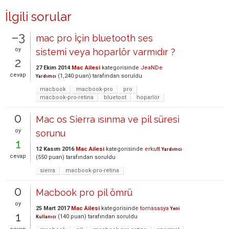
İlgili sorular
–3
mac pro İçin bluetooth ses
oy
sistemi veya hoparlör varmıdır ?
2
27 Ekim 2014
Mac Ailesi
kategorisinde
JeaNDe
cevap
(
1,240
puan)
tarafından
soruldu
Yardımcı
macbook
macbook-pro
pro
macbook-pro-retina
bluetoot
hoparlör
0
Mac os Sierra ısınma ve pil süresi
oy
sorunu
1
12 Kasım 2016
Mac Ailesi
kategorisinde
erkutt
Yardımcı
cevap
(
550
puan)
tarafından
soruldu
sierra
macbook-pro-retina
0
Macbook pro pil ömrü
oy
25 Mart 2017
Mac Ailesi
kategorisinde
tomasasya
Yeni
1
(
140
puan)
tarafından
soruldu
Kullanıcı