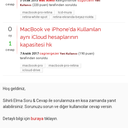
3 Ocak 2013
Mac Ailesi
kategorisinde
ozgurcann
Yeni
cevap
(
220
puan)
tarafından
soruldu
Kullanıcı
macbook-pro-retina
lcd-mura
retina-white-spot
retina-ekranda-beyaz-nokta
0
MacBook ve iPhone'da Kullanılan
oy
aynı iCloud hesaplarının
1
kapasitesi hk
cevap
7 Aralık 2017
cagriergezer
(
190
puan)
Yeni Kullanıcı
tarafından
soruldu
macbook-pro
macbook-pro-retina
icloud-drive
Hoş geldiniz,
Sihirli Elma Soru & Cevap ile sorularınıza en kısa zamanda yanıt
alabilirsiniz. Sorunuzu sorun ve diğer kullanıcılar cevap versin.
Detaylı bilgi için
buraya
tıklayın.