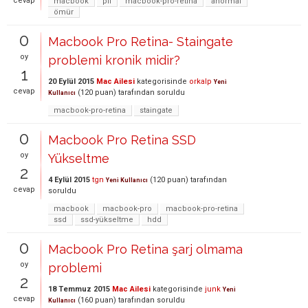
cevap
macbook
pil
macbook-pro-retina
anormal
ömür
0
Macbook Pro Retina- Staingate
oy
problemi kronik midir?
1
20 Eylül 2015
Mac Ailesi
kategorisinde
orkalp
Yeni
cevap
(
120
puan)
tarafından
soruldu
Kullanıcı
macbook-pro-retina
staingate
0
Macbook Pro Retina SSD
oy
Yükseltme
2
4 Eylül 2015
tgn
(
120
puan)
tarafından
Yeni Kullanıcı
cevap
soruldu
macbook
macbook-pro
macbook-pro-retina
ssd
ssd-yükseltme
hdd
0
Macbook Pro Retina şarj olmama
oy
problemi
2
18 Temmuz 2015
Mac Ailesi
kategorisinde
junk
Yeni
cevap
(
160
puan)
tarafından
soruldu
Kullanıcı