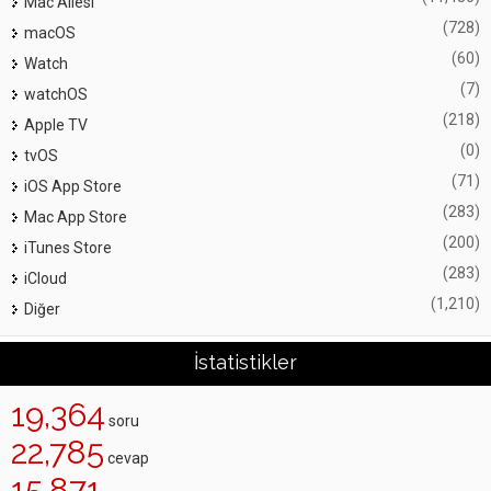
Mac Ailesi
(728)
macOS
(60)
Watch
(7)
watchOS
(218)
Apple TV
(0)
tvOS
(71)
iOS App Store
(283)
Mac App Store
(200)
iTunes Store
(283)
iCloud
(1,210)
Diğer
İstatistikler
19,364
soru
22,785
cevap
15,871