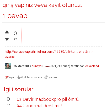
giriş yapınız
veya
kayıt olunuz
.
1 cevap
0
oy
http://sorucevap.sihirlielma.com/45930/pili-kontrol-ettirin-
uyarısı
25 Mart 2017
cüneyt
(
371,710
puan)
tarafından
cevaplandı
Uzman
İlgili sorular
0
62 Devir macbookpro pil ömrü
oy
%92 anormal değil mi ?