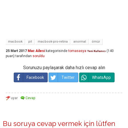
macbook
pil
macbook-pro-retina
anormal
ömür
25 Mart 2017
Mac Ailesi
kategorisinde
tomasasya
(
140
Yeni Kullanıcı
puan)
tarafından
soruldu
Sorunuzu paylaşarak daha hızlı cevap alın
Facebook
Twitter
WhatsApp
Bu soruya cevap vermek için lütfen