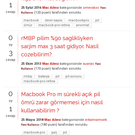
1
25 Eylül 2016
Mac Ailesi
kategorisinde
omerskoc
Yeni
cevap
(
120
puan)
tarafından
soruldu
Kullanıcı
macbook
devir-sayısı
macbookpro
pil
ömür
macbook-pro-retina
anormal
0
rMBP pilim %90 saglikliyken
oy
sarjim max 3 saat gidiyor. Nasil
3
cozebilirim?
cevap
25 Ekim 2013
Mac Ailesi
kategorisinde
xusnac
Yeni
(
170
puan)
tarafından
soruldu
Kullanıcı
rmbp
batarya
pil
pil-sorunu
macbook-pro-retina
0
Macbook Pro m sürekli açık pil
oy
ömrü zarar görmemesi için nasıl
1
kullanabilirim ?
cevap
25 Mayıs 2018
Mac Ailesi
kategorisinde
erkamsimsek
(
180
puan)
tarafından
soruldu
Yeni Kullanıcı
macbook-pro
şarj
pil