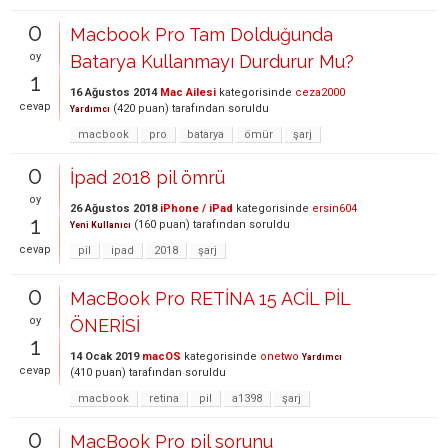
0
Macbook Pro Tam Dolduğunda
oy
Batarya Kullanmayı Durdurur Mu?
1
16 Ağustos 2014
Mac Ailesi
kategorisinde
ceza2000
cevap
(
420
puan)
tarafından
soruldu
Yardımcı
macbook
pro
batarya
ömür
şarj
0
İpad 2018 pil ömrü
oy
26 Ağustos 2018
iPhone / iPad
kategorisinde
ersin604
1
(
160
puan)
tarafından
soruldu
Yeni Kullanıcı
cevap
pil
ipad
2018
şarj
0
MacBook Pro RETİNA 15 ACİL PİL
oy
ÖNERİSİ
1
14 Ocak 2019
macOS
kategorisinde
onetwo
Yardımcı
cevap
(
410
puan)
tarafından
soruldu
macbook
retina
pil
a1398
şarj
0
MacBook Pro pil sorunu