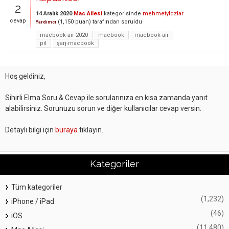
2
14 Aralık 2020
Mac Ailesi
kategorisinde
mehmetyldzlar
cevap
(
1,150
puan)
tarafından
soruldu
Yardımcı
macbook-air-2020
macbook
macbook-air
pil
şarj-macbook
Hoş geldiniz,
Sihirli Elma Soru & Cevap ile sorularınıza en kısa zamanda yanıt
alabilirsiniz. Sorunuzu sorun ve diğer kullanıcılar cevap versin.
Detaylı bilgi için
buraya
tıklayın.
Kategoriler
Tüm kategoriler
(1,232)
iPhone / iPad
(46)
iOS
(11,480)