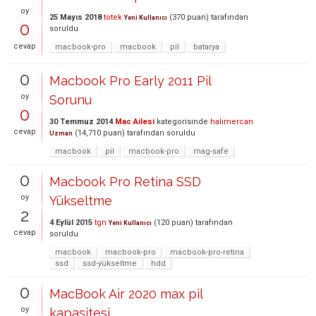
oy
25 Mayıs 2018
totek
(
370
puan)
tarafından
Yeni Kullanıcı
0
soruldu
cevap
macbook-pro
macbook
pil
batarya
0
Macbook Pro Early 2011 Pil
oy
Sorunu
0
30 Temmuz 2014
Mac Ailesi
kategorisinde
halimercan
cevap
(
14,710
puan)
tarafından
soruldu
Uzman
macbook
pil
macbook-pro
mag-safe
0
Macbook Pro Retina SSD
oy
Yükseltme
2
4 Eylül 2015
tgn
(
120
puan)
tarafından
Yeni Kullanıcı
cevap
soruldu
macbook
macbook-pro
macbook-pro-retina
ssd
ssd-yükseltme
hdd
0
MacBook Air 2020 max pil
oy
kapasitesi