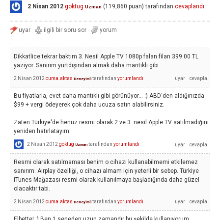
2 Nisan 2012
goktug
(
119,860
puan)
tarafından
cevaplandı
Uzman
Dikkatlice tekrar baktım 3. Nesil Apple TV 1080p falan filan 399.00 TL
yazıyor. Sanırım yurtdışından almak daha mantıklı gibi.
2 Nisan 2012
cuma.aktas
tarafından
yorumlandı
Deneyimli
Bu fiyatlarla, evet daha mantıklı gibi görünüyor... :) ABD'den aldığınızda
$99 + vergi ödeyerek çok daha ucuza satın alabilirsiniz.
Zaten Türkiye'de henüz resmi olarak 2 ve 3. nesil Apple TV satılmadığını
yeniden hatırlatayım.
2 Nisan 2012
goktug
tarafından
yorumlandı
Uzman
Resmi olarak satılmaması benim o cihazı kullanabilmemi etkilemez
sanırım. Airplay özelliği, o cihazı almam için yeterli bir sebep. Türkiye
iTunes Mağazası resmi olarak kullanılmaya başladığında daha güzel
olacaktır tabi.
2 Nisan 2012
cuma.aktas
tarafından
yorumlandı
Deneyimli
Elbette! :) Ben 1 seneden uzun zamandır bu şekilde kullanıyorum.