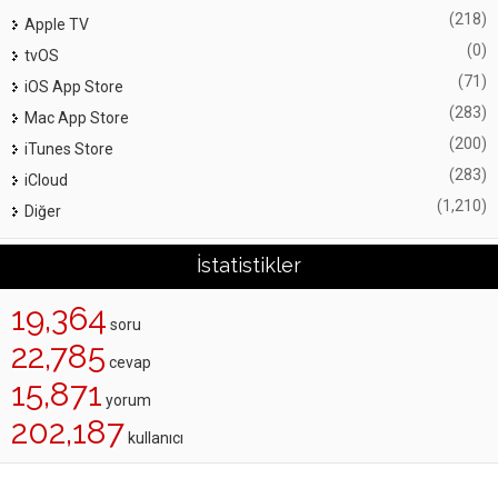
(218)
Apple TV
(0)
tvOS
(71)
iOS App Store
(283)
Mac App Store
(200)
iTunes Store
(283)
iCloud
(1,210)
Diğer
İstatistikler
19,364
soru
22,785
cevap
15,871
yorum
202,187
kullanıcı