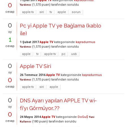
7 Eylül 2017
Apple TV
kategorisinde
kayradurmus
0
(
1,570
puan)
tarafından
soruldu
Yardımcı
cevap
apple-tv
siri
tv
apple
sorun
0
Pc yi Apple TV ye Bağlama (kablo
oy
ile)
1
1 Şubat 2017
Apple TV
kategorisinde
kayradurmus
cevap
(
1,570
puan)
tarafından
soruldu
Yardımcı
apple
tv
apple-tv
pc
usb
0
Apple TV Siri
oy
26 Temmuz 2016
Apple TV
kategorisinde
kayradurmus
0
(
1,570
puan)
tarafından
soruldu
Yardımcı
cevap
apple-tv
siri
apple
0
DNS Ayarı yapılan APPLE TV wi-
oy
fi'yı Görmüyor..??
0
24 Mayıs 2014
Apple TV
kategorisinde
DoGu$
Yeni
cevap
(
180
puan)
tarafından
soruldu
Kullanıcı