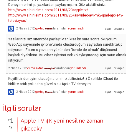
Deneyimlerimi şu yazılardan paylaşmıştım. Göz atabilirsiniz:
http://www.sihirlielma.com/2011/03/23/apple-tv/
http://www.sihirlielma.com/2011/03/25/air-video-avi-mkv-ipad-apple-tv-
televizyon/
2 Nisan 2012
goktug
tarafından
yorumlandı
Uzman
Yazılarınızı siz sitenizde paylaştıktan kısa bir süre sonra okuyorum.
Web-App sayesinde iphone'umda oluşturduğum sayfadan sürekli takip
ediyorum. Zaten o yazıların yüzünden "bende de olmalı" düşüncesi
başladı diyebilirim. Bu cihaz işlerimi çok kolaylaştıracağı için satın almak
istiyorum.
2 Nisan 2012
cuma.aktas
tarafından
yorumlandı
Deneyimli
Keyifli bir deneyim olacağına emin olabilirsiniz! :) Özellikle iCloud ile
birlikte artık çok daha güzel oldu Apple TV deneyimi.
2 Nisan 2012
goktug
tarafından
yorumlandı
Uzman
İlgili sorular
+1
Apple TV 4K yeni nesil ne zaman
oy
çıkacak?