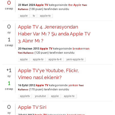
0
23 Mart 2024
Apple TV
kategorisinde
the Apple
Yeni
cevap
(
130
puan)
tarafından
soruldu
Kullanıcı
apple
tv
apple-tv
0
Apple TV 4. Jenerasyondan
oy
Haber Var Mı ? Şu anda Apple TV
1
3. Alınır Mı ?
cevap
20 Haziran 2013
Apple TV
kategorisinde
breakerman
(
120
puan)
tarafından
soruldu
Yeni Kullanıcı
apple
apple-tv
apple-tv-4
yeni-apple-tv
+1
Apple TV'ye Youtube, Flickr,
oy
Vimeo nasıl eklenir?
1
16 Eylül 2012
Apple TV
kategorisinde
ysnksn
Yeni
cevap
(
170
puan)
tarafından
soruldu
Kullanıcı
appletv
youtube
apple
apple-tv
0
Apple TV Siri
oy