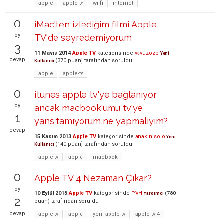
apple
apple-tv
wi-fi
internet
0
iMac'ten izlediğim filmi Apple
oy
TV'de seyredemiyorum
3
11 Mayıs 2014
Apple TV
kategorisinde
yavuzozb
Yeni
cevap
(
370
puan)
tarafından
soruldu
Kullanıcı
apple
apple-tv
0
itunes apple tv'ye bağlanıyor
oy
ancak macbook'umu tv'ye
1
yansıtamıyorum,ne yapmalıyım?
cevap
15 Kasım 2013
Apple TV
kategorisinde
anakin solo
Yeni
(
140
puan)
tarafından
soruldu
Kullanıcı
apple-tv
apple
macbook
0
Apple TV 4 Nezaman Çıkar?
oy
10 Eylül 2013
Apple TV
kategorisinde
PVH
(
780
Yardımcı
2
puan)
tarafından
soruldu
cevap
apple-tv
apple
yeni-apple-tv
apple-tv-4