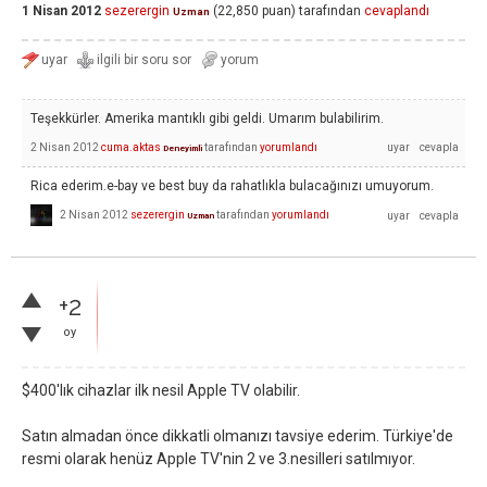
1 Nisan 2012
sezerergin
(
22,850
puan)
tarafından
cevaplandı
Uzman
Teşekkürler. Amerika mantıklı gibi geldi. Umarım bulabilirim.
2 Nisan 2012
cuma.aktas
tarafından
yorumlandı
Deneyimli
Rica ederim.e-bay ve best buy da rahatlıkla bulacağınızı umuyorum.
2 Nisan 2012
sezerergin
tarafından
yorumlandı
Uzman
+2
oy
$400'lık cihazlar ilk nesil Apple TV olabilir.
Satın almadan önce dikkatli olmanızı tavsiye ederim. Türkiye'de
resmi olarak henüz Apple TV'nin 2 ve 3.nesilleri satılmıyor.