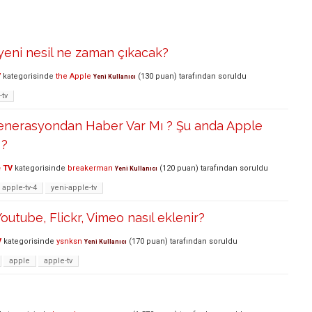
yeni nesil ne zaman çıkacak?
V
kategorisinde
the Apple
(
130
puan)
tarafından
soruldu
Yeni Kullanıcı
-tv
Jenerasyondan Haber Var Mı ? Şu anda Apple
 ?
 TV
kategorisinde
breakerman
(
120
puan)
tarafından
soruldu
Yeni Kullanıcı
apple-tv-4
yeni-apple-tv
outube, Flickr, Vimeo nasıl eklenir?
V
kategorisinde
ysnksn
(
170
puan)
tarafından
soruldu
Yeni Kullanıcı
apple
apple-tv