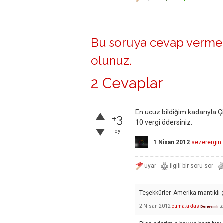
Bu soruya cevap vermek
olunuz
.
2 Cevaplar
En ucuz bildiğim kadarıyla 
+3
10 vergi ödersiniz.
oy
1 Nisan 2012
sezerergin
Teşekkürler. Amerika mantıklı g
2 Nisan 2012
cuma.aktas
t
Deneyimli