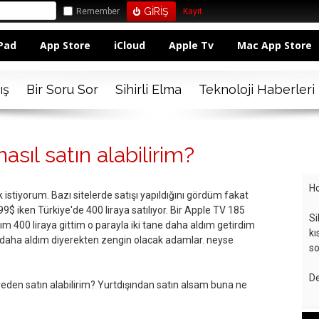
Remember
Kayıt
Pad
App Store
iCloud
Apple Tv
Mac App Store
ış
Bir Soru Sor
Sihirli Elma
Teknoloji Haberleri
asıl satın alabilirim?
Ho
 istiyorum. Bazı sitelerde satışı yapıldığını gördüm fakat
99$ iken Türkiye'de 400 liraya satılıyor. Bir Apple TV 185
Si
ım 400 liraya gittim o parayla iki tane daha aldım getirdim
kı
ne daha aldım diyerekten zengin olacak adamlar. neyse
so
De
eden satın alabilirim? Yurtdışından satın alsam buna ne