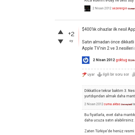
Rica ederim.e-bay ve best buy
2 Nisan 2012
sezerergin
Uzma
$400'lık cihazlar ilk nesil App
+2
oy
Satın almadan önce dikkatli
Apple TV'nin 2 ve 3.nesilleri 
2 Nisan 2012
goktug
Uzm
Dikkatlice tekrar baktım 3. Nes
yurtdışından almak daha mantık
2 Nisan 2012
cuma.aktas
t
Deneyimli
Bu fiyatlarla, evet daha mantık
daha ucuza satın alabilirsiniz.
Zaten Türkiye'de henüz resmi o