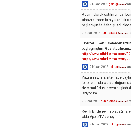
2 Nisan 2012
goktug
tar
Uzman
Resmi olarak satılmaması benim
cihazı almam için yeterli bir 
başladığında daha güzel olacak
2 Nisan 2012
cuma.aktas
t
Deneyimli
Elbette! :) Ben 1 seneden uzu
paylaşmıştım. Göz atabilirsiniz
http://www.sihirlielma.com/20
http://www.sihirlielma.com/201
2 Nisan 2012
goktug
tar
Uzman
Yazılarınızı siz sitenizde pay
iphone'umda oluşturduğum say
de olmalı" düşüncesi başladı di
istiyorum.
2 Nisan 2012
cuma.aktas
t
Deneyimli
Keyifli bir deneyim olacağına em
oldu Apple TV deneyimi.
2 Nisan 2012
goktug
tar
Uzman