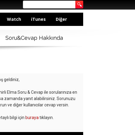
Watch
iTunes
Diğer
Soru&Cevap Hakkında
ş geldiniz,
hirli Elma Soru & Cevap ile sorularınıza en
sa zamanda yanıt alabilirsiniz. Sorunuzu
run ve diğer kullanıcılar cevap versin.
taylı bilgi için
buraya
tıklayın.