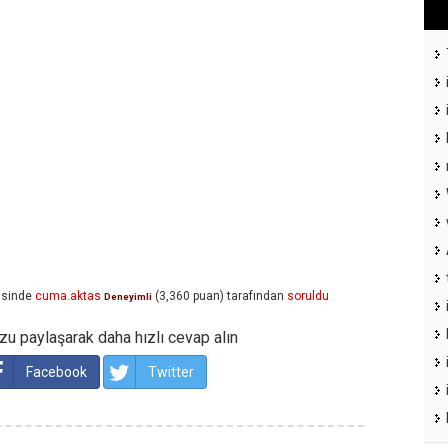
isinde
cuma.aktas
(
3,360
puan)
tarafından
soruldu
Deneyimli
u paylaşarak daha hızlı cevap alın
Facebook
Twitter