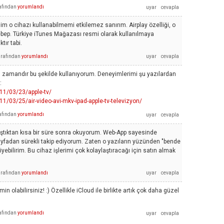
afından
yorumlandı
 o cihazı kullanabilmemi etkilemez sanırım. Airplay özelliği, o
sebep. Türkiye iTunes Mağazası resmi olarak kullanılmaya
tır tabi.
arafından
yorumlandı
n zamandır bu şekilde kullanıyorum. Deneyimlerimi şu yazılardan
:
11/03/23/apple-tv/
1/03/25/air-video-avi-mkv-ipad-apple-tv-televizyon/
afından
yorumlandı
laştıktan kısa bir süre sonra okuyorum. Web-App sayesinde
fadan sürekli takip ediyorum. Zaten o yazıların yüzünden "bende
yebilirim. Bu cihaz işlerimi çok kolaylaştıracağı için satın almak
arafından
yorumlandı
in olabilirsiniz! :) Özellikle iCloud ile birlikte artık çok daha güzel
afından
yorumlandı