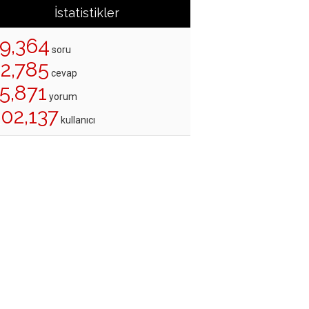
İstatistikler
19,364
soru
22,785
cevap
5,871
yorum
202,137
kullanıcı