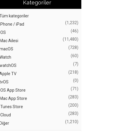
Kategoriler
Tüm kategoriler
(1,232)
iPhone / iPad
(46)
iOS
(11,480)
Mac Ailesi
(728)
macOS
(60)
Watch
(7)
watchOS
(218)
Apple TV
(0)
tvOS
(71)
iOS App Store
(283)
Mac App Store
(200)
iTunes Store
(283)
iCloud
(1,210)
Diğer