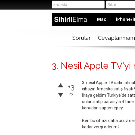
Mac
iPhone/i
Sorular
Cevaplanmam
3. Nesil Apple TV'yi n
3. nesil Apple TV satın almak
+3
cihazın Amerika satış fiyatı 
oy
liraya geldim Türkiye'de satt
onları satıp parasıyla 4 ta
konudan saptım epey.
Ben bu cihazı daha ucuz ner
kadar vergi öderim?