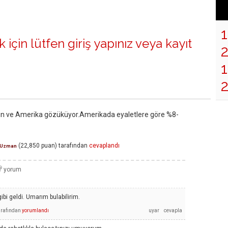
 için lütfen
giriş yapınız
veya
kayıt
1
Çin ve Amerika gözüküyor.Amerikada eyaletlere göre %8-
(
22,850
puan)
tarafından
cevaplandı
Uzman
ibi geldi. Umarım bulabilirim.
arafından
yorumlandı