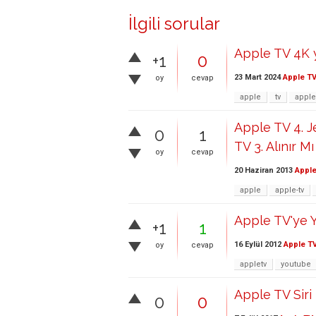
İlgili sorular
Apple TV 4K 
+1
0
23 Mart 2024
Apple T
oy
cevap
apple
tv
apple
Apple TV 4. 
0
1
TV 3. Alınır Mı
oy
cevap
20 Haziran 2013
Apple
apple
apple-tv
Apple TV'ye Y
+1
1
16 Eylül 2012
Apple T
oy
cevap
appletv
youtube
Apple TV Siri
0
0