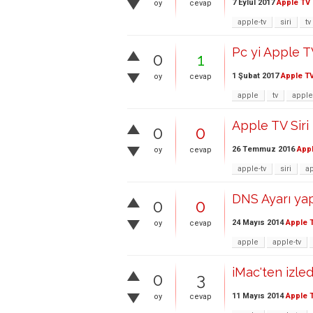
7 Eylül 2017
Apple TV
oy
cevap
apple-tv
siri
tv
Pc yi Apple T
0
1
1 Şubat 2017
Apple T
oy
cevap
apple
tv
apple
Apple TV Siri
0
0
26 Temmuz 2016
App
oy
cevap
apple-tv
siri
a
DNS Ayarı yap
0
0
24 Mayıs 2014
Apple 
oy
cevap
apple
apple-tv
iMac'ten izle
0
3
11 Mayıs 2014
Apple 
oy
cevap