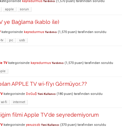
kategorisinde
kayradurmus
(
1,570
puan)
tarafından
soruldu
Yardımcı
apple
sorun
V ye Bağlama (kablo ile)
V
kategorisinde
kayradurmus
(
1,570
puan)
tarafından
soruldu
Yardımcı
-tv
pc
usb
le TV
kategorisinde
kayradurmus
(
1,570
puan)
tarafından
soruldu
Yardımcı
pple
ılan APPLE TV wi-fi'yı Görmüyor..??
TV
kategorisinde
DoGu$
(
180
puan)
tarafından
soruldu
Yeni Kullanıcı
wi-fi
internet
diğim filmi Apple TV'de seyredemiyorum
TV
kategorisinde
yavuzozb
(
370
puan)
tarafından
soruldu
Yeni Kullanıcı