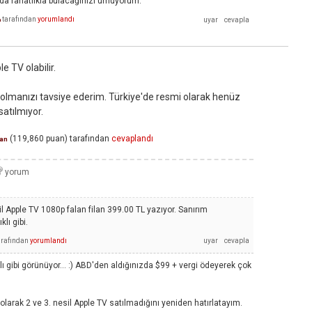
 da rahatlıkla bulacağınızı umuyorum.
tarafından
yorumlandı
n
le TV olabilir.
 olmanızı tavsiye ederim. Türkiye'de resmi olarak henüz
satılmıyor.
(
119,860
puan)
tarafından
cevaplandı
an
il Apple TV 1080p falan filan 399.00 TL yazıyor. Sanırım
lı gibi.
arafından
yorumlandı
lı gibi görünüyor... :) ABD'den aldığınızda $99 + vergi ödeyerek çok
larak 2 ve 3. nesil Apple TV satılmadığını yeniden hatırlatayım.