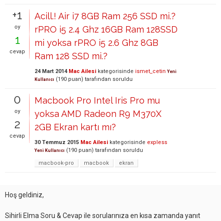
+1
Acill.! Air i7 8GB Ram 256 SSD mi.?
oy
rPRO i5 2.4 Ghz 16GB Ram 128SSD
1
mi yoksa rPRO i5 2.6 Ghz 8GB
cevap
Ram 128 SSD mi.?
24 Mart 2014
Mac Ailesi
kategorisinde
ismet_cetin
Yeni
(
190
puan)
tarafından
soruldu
Kullanıcı
0
Macbook Pro Intel Iris Pro mu
oy
yoksa AMD Radeon R9 M370X
2
2GB Ekran kartı mı?
cevap
30 Temmuz 2015
Mac Ailesi
kategorisinde
expless
(
190
puan)
tarafından
soruldu
Yeni Kullanıcı
macbook-pro
macbook
ekran
Hoş geldiniz,
Sihirli Elma Soru & Cevap ile sorularınıza en kısa zamanda yanıt