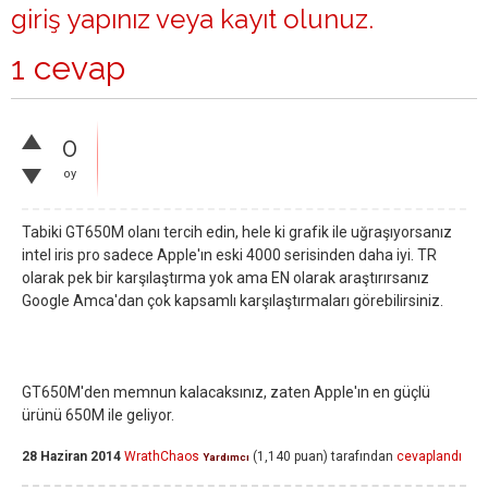
giriş yapınız
veya
kayıt olunuz
.
1 cevap
0
oy
Tabiki GT650M olanı tercih edin, hele ki grafik ile uğraşıyorsanız
intel iris pro sadece Apple'ın eski 4000 serisinden daha iyi. TR
olarak pek bir karşılaştırma yok ama EN olarak araştırırsanız
Google Amca'dan çok kapsamlı karşılaştırmaları görebilirsiniz.
GT650M'den memnun kalacaksınız, zaten Apple'ın en güçlü
ürünü 650M ile geliyor.
28 Haziran 2014
WrathChaos
(
1,140
puan)
tarafından
cevaplandı
Yardımcı