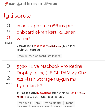
İlgili sorular
0
imac 2.7 ghz me 086 iris pro
oy
onboard ekran kartı kullanan
0
varmı?
cevap
7 Mayıs 2014
windwind
(
120
puan)
Yeni Kullanıcı
tarafından
soruldu
me086-imac-onboard-intelirispro
0
5300 TL ye Macbook Pro Retina
oy
Display 15 inç ( 16 Gb RAM 2.7 Ghz
2
512 Flash Storage ) uygun mu
cevap
fiyat olarak?
11 Haziran 2013
Mac Ailesi
kategorisinde
fuzuli87
Yeni
(
300
puan)
tarafından
soruldu
Kullanıcı
macbook
pro
retina-display
retina
display
macbook-pro
satın
almayı