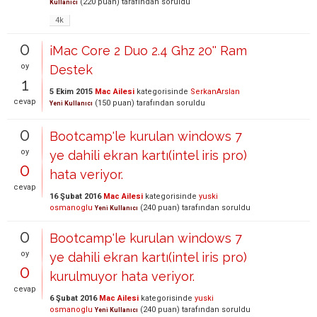
(
220
puan)
tarafından
soruldu
Kullanıcı
4k
0
iMac Core 2 Duo 2.4 Ghz 20'' Ram
oy
Destek
1
5 Ekim 2015
Mac Ailesi
kategorisinde
SerkanArslan
cevap
(
150
puan)
tarafından
soruldu
Yeni Kullanıcı
0
Bootcamp'le kurulan windows 7
oy
ye dahili ekran kartı(intel iris pro)
0
hata veriyor.
cevap
16 Şubat 2016
Mac Ailesi
kategorisinde
yuski
osmanoglu
(
240
puan)
tarafından
soruldu
Yeni Kullanıcı
0
Bootcamp'le kurulan windows 7
oy
ye dahili ekran kartı(intel iris pro)
0
kurulmuyor hata veriyor.
cevap
6 Şubat 2016
Mac Ailesi
kategorisinde
yuski
osmanoglu
(
240
puan)
tarafından
soruldu
Yeni Kullanıcı