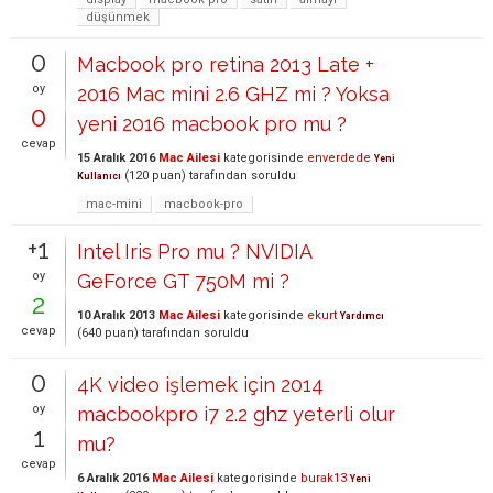
düşünmek
0
Macbook pro retina 2013 Late +
oy
2016 Mac mini 2.6 GHZ mi ? Yoksa
0
yeni 2016 macbook pro mu ?
cevap
15 Aralık 2016
Mac Ailesi
kategorisinde
enverdede
Yeni
(
120
puan)
tarafından
soruldu
Kullanıcı
mac-mini
macbook-pro
+1
Intel Iris Pro mu ? NVIDIA
oy
GeForce GT 750M mi ?
2
10 Aralık 2013
Mac Ailesi
kategorisinde
ekurt
Yardımcı
cevap
(
640
puan)
tarafından
soruldu
0
4K video işlemek için 2014
oy
macbookpro i7 2.2 ghz yeterli olur
1
mu?
cevap
6 Aralık 2016
Mac Ailesi
kategorisinde
burak13
Yeni