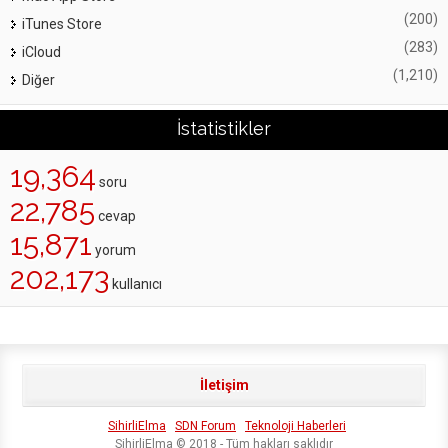
(200)
iTunes Store
(283)
iCloud
(1,210)
Diğer
İstatistikler
19,364
soru
22,785
cevap
15,871
yorum
202,173
kullanıcı
İletişim
SihirliElma
SDN Forum
Teknoloji Haberleri
SihirliElma © 2018 - Tüm hakları saklıdır