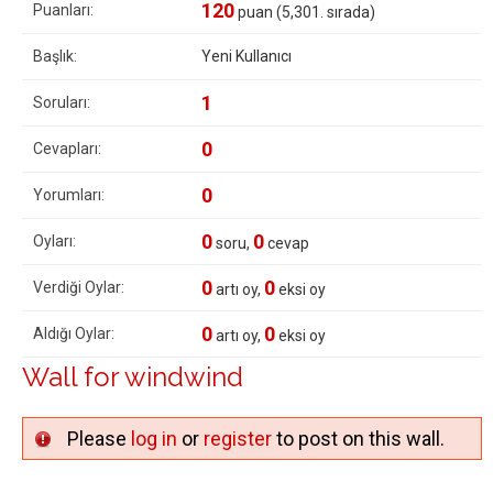
120
Puanları:
puan (
5,301
. sırada)
Başlık:
Yeni Kullanıcı
1
Soruları:
0
Cevapları:
0
Yorumları:
0
0
Oyları:
soru,
cevap
0
0
Verdiği Oylar:
artı oy,
eksi oy
0
0
Aldığı Oylar:
artı oy,
eksi oy
Wall for windwind
Please
log in
or
register
to post on this wall.