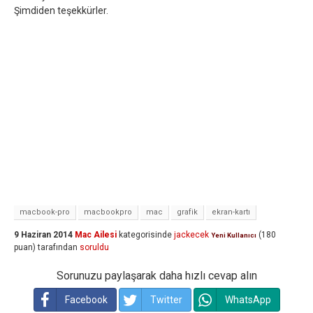
Şimdiden teşekkürler.
macbook-pro
macbookpro
mac
grafik
ekran-kartı
9 Haziran 2014
Mac Ailesi
kategorisinde
jackecek
(
180
Yeni Kullanıcı
puan)
tarafından
soruldu
Sorunuzu paylaşarak daha hızlı cevap alın
Facebook
Twitter
WhatsApp