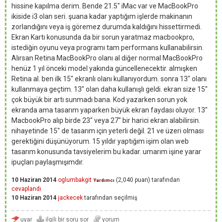
hissine kapılma derim. Bende 21.5" iMac var ve MacBookPro
ikiside i3 olan seri. şuana kadar yaptığım işlerde makinanın
zorlandığını veya iş göremez durumda kaldığını hissettirmedi.
Ekran Kartı konusunda da bir sorun yaratmaz macbookpro,
istediğin oyunu veya programı tam performans kullanabilirsin.
Alırsan Retina MacBookPro olanı al diğer normal MacBookPro
henüz 1 yıl önceki model yakında güncellenecektir. almışken
Retina al. ben ilk 15" ekranlı olanı kullanıyordum. sonra 13" olanı
kullanmaya geçtim. 13" olan daha kullanışlı geldi. ekran size 15"
çok büyük bir artı sunmadı bana. Kod yazarken sorun yok
ekranda ama tasarım yaparken büyük ekran faydası oluyor. 13"
MacbookPro alıp birde 23" veya 27" bir harici ekran alabilirsin.
nihayetinde 15" de tasarım için yeterli değil. 21 ve üzeri olması
gerektiğini düşünüyorum. 15 yıldır yaptığım işim olan web
tasarım konusunda tavsiyelerim bu kadar. umarım işine yarar
ipuçları paylaşmışımdır.
10 Haziran 2014
oglumbakgit
(
2,040
puan)
tarafından
Yardımcı
cevaplandı
10 Haziran 2014
jackecek
tarafından
seçilmiş