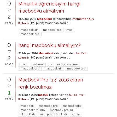
0
Mimarlık öğrencisiyim hangi
oy
macbooku almalıyım
2
16 Ocak 2015
Mac Ailesi
kategorisinde
memomert
Yeni
cevap
(
120
puan)
tarafından
soruldu
Kullanıcı
macbook-air
macbookpro
mac
macbook-pro
0
hangi macbook'u almalıyım?
oy
21 Mayıs 2014
Mac Ailesi
kategorisinde
nıhal
Yeni
2
(
140
puan)
tarafından
soruldu
Kullanıcı
cevap
mac
mabook
os
ram-yükseltme
macbook-pro
macbook-air
macbookpro
0
MacBook Pro ''13'' 2016 ekran
oy
renk bozulması
1
23 Nisan 2020
macOS
kategorisinde
hu_oz_
Yeni
cevap
(
190
puan)
tarafından
soruldu
Kullanıcı
macbook
macbook-pro
macbookpro
macbookpro2016
macbook-pro-13
ekran-kartı
mac-pro-ekran-kartı
apple