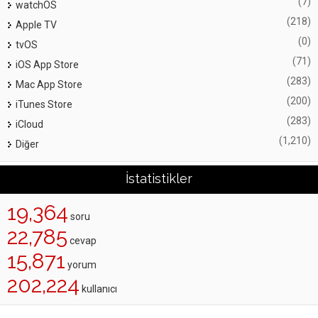
(7)
watchOS
(218)
Apple TV
(0)
tvOS
(71)
iOS App Store
(283)
Mac App Store
(200)
iTunes Store
(283)
iCloud
(1,210)
Diğer
İstatistikler
19,364
soru
22,785
cevap
15,871
yorum
202,224
kullanıcı