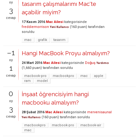
oy
tasarım çalışmalarımı Mac'te
3
açabilir miyim?
cevap
17 Kasım 2016
Mac Ailesi
kategorisinde
freddiemorrison
(
160
puan)
tarafından
Yeni Kullanıcı
soruldu
mac
grafik
tasarım
–1
Hangi MacBook Proyu almalıyım?
oy
24 Mart 2016
Mac Ailesi
kategorisinde
Doğuş
Yardımcı
1
(
1,660
puan)
tarafından
soruldu
cevap
macbook-pro
macbookpro
mac
apple
ram
model
0
İnşaat öğrencisiyim hangi
oy
macbooku almalıyım?
3
28 Şubat 2016
Mac Ailesi
kategorisinde
mervenisaunal
cevap
(
160
puan)
tarafından
soruldu
Yeni Kullanıcı
macbookpro
macbook-pro
macbook-air
mac