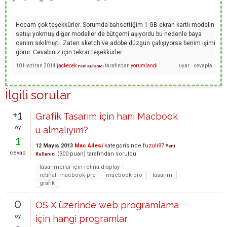
Hocam çok teşekkürler. Sorumda bahsettiğim 1 GB ekran kartlı modelin
satışı yokmuş diğer modeller de bütçemi aşıyordu bu nedenle baya
canım sıkılmıştı. Zaten sketch ve adobe düzgün çalışıyorsa benim işimi
görür. Cevabınız için tekrar teşekkürler.
10 Haziran 2014
jackecek
tarafından
yorumlandı
Yeni Kullanıcı
İlgili sorular
+1
Grafik Tasarım için hani Macbook
oy
u almalıyım?
1
12 Mayıs 2013
Mac Ailesi
kategorisinde
fuzuli87
Yeni
cevap
(
300
puan)
tarafından
soruldu
Kullanıcı
tasarımcılar-için-retina-display
retinalı-macbook-pro
macbook-pro
tasarım
grafik
0
OS X üzerinde web programlama
oy
için hangi programlar