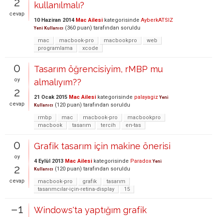
2
kullanılmalı?
cevap
10 Haziran 2014
Mac Ailesi
kategorisinde
AyberkATSIZ
(
360
puan)
tarafından
soruldu
Yeni Kullanıcı
mac
macbook-pro
macbookpro
web
programlama
xcode
0
Tasarım öğrencisiyim, rMBP mu
oy
almalıyım??
2
21 Ocak 2015
Mac Ailesi
kategorisinde
palayagiz
Yeni
cevap
(
120
puan)
tarafından
soruldu
Kullanıcı
rmbp
mac
macbook-pro
macbookpro
macbook
tasarım
tercih
en-tas
0
Grafik tasarım için makine önerisi
oy
4 Eylül 2013
Mac Ailesi
kategorisinde
Paradox
Yeni
2
(
120
puan)
tarafından
soruldu
Kullanıcı
cevap
macbook-pro
grafik
tasarım
tasarımcılar-için-retina-display
15
–1
Windows'ta yaptığım grafik