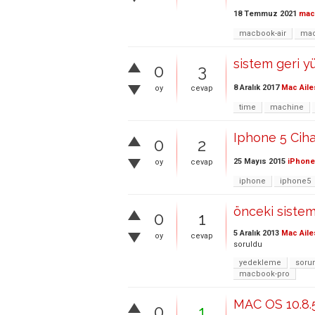
18 Temmuz 2021
ma
macbook-air
ma
sistem geri yü
0
3
8 Aralık 2017
Mac Aile
oy
cevap
time
machine
Iphone 5 Ciha
0
2
25 Mayıs 2015
iPhone
oy
cevap
iphone
iphone5
önceki sistem
0
1
5 Aralık 2013
Mac Aile
oy
cevap
soruldu
yedekleme
soru
macbook-pro
MAC OS 10.8.5 
0
1