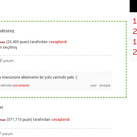
lirsiniz.
1
(
20,400
puan)
tarafından
cevaplandı
man
n
seçilmiş
 menüsüne eklemenin bir yolu varmıdır peki :(
arafından
yorumlandı
n.
(
371,710
puan)
tarafından
cevaplandı
man