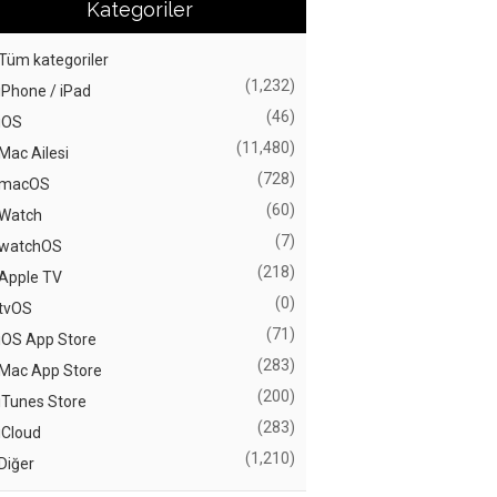
Kategoriler
Tüm kategoriler
(1,232)
iPhone / iPad
(46)
iOS
(11,480)
Mac Ailesi
(728)
macOS
(60)
Watch
(7)
watchOS
(218)
Apple TV
(0)
tvOS
(71)
iOS App Store
(283)
Mac App Store
(200)
iTunes Store
(283)
iCloud
(1,210)
Diğer