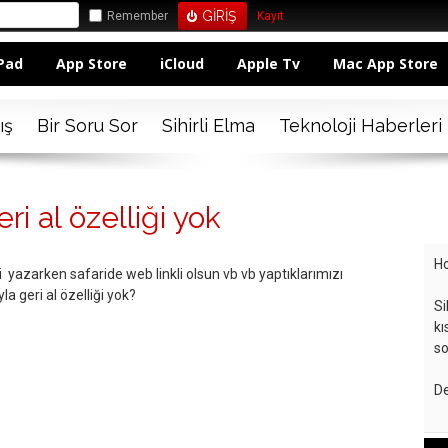
Remember
Kayıt
Pad
App Store
iCloud
Apple Tv
Mac App Store
ış
Bir Soru Sor
Sihirli Elma
Teknoloji Haberleri
i al özelliği yok
Ho
yazarken safaride web linkli olsun vb vb yaptıklarımızı
la geri al özelliği yok?
Si
kı
so
De