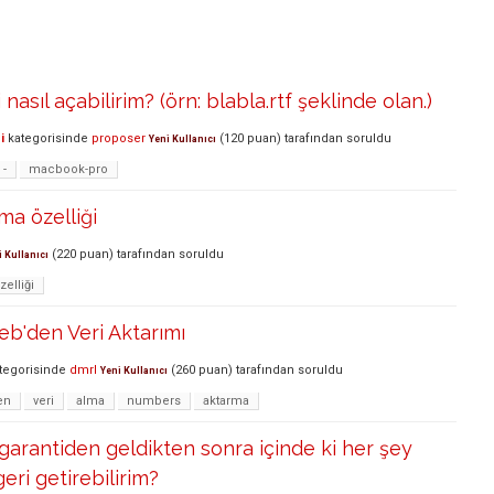
nasıl açabilirim? (örn: blabla.rtf şeklinde olan.)
i
kategorisinde
proposer
(
120
puan)
tarafından
soruldu
Yeni Kullanıcı
-
macbook-pro
a özelliği
(
220
puan)
tarafından
soruldu
i Kullanıcı
zelliği
b'den Veri Aktarımı
tegorisinde
dmrl
(
260
puan)
tarafından
soruldu
Yeni Kullanıcı
en
veri
alma
numbers
aktarma
rantiden geldikten sonra içinde ki her şey
geri getirebilirim?