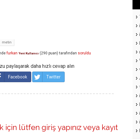
metin
nde
furkan
(
290
puan)
tarafından
soruldu
Yeni Kullanıcı
u paylaşarak daha hızlı cevap alın
Facebook
Twitter
 için lütfen
giriş yapınız
veya
kayıt