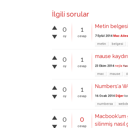
İlgili sorular
Metin belgesi 
0
1
7 Eylül 2014
Mac Ailes
oy
cevap
metin
belgesi
mause kaydırm
0
1
23 Ekim 2014
nejla
oy
cevap
Yen
mac
mause
ö
Numbers'a We
0
1
16 Ocak 2014
Diğer
ka
oy
cevap
numbersa
webd
Macbook'um ga
0
0
silinmiş nasıl 
oy
cevap