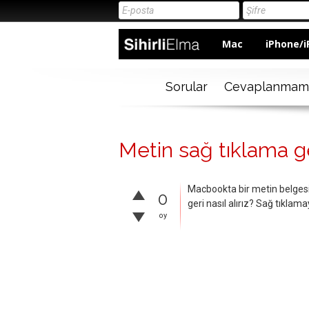
Mac
iPhone/i
Sorular
Cevaplanmam
Metin sağ tıklama ger
Macbookta bir metin belgesi 
0
geri nasıl alırız? Sağ tıklamay
oy