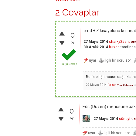
2 Cevaplar
cmd + Z kısayolunu kullanabi
0
27 Mayıs 2014
sharky25ant
Uz
oy
30 Aralık 2014
furkan
tarafında
En İyi Cevap
Bu özelliği mouse sağ tıklama
27 Mayıs 2014
furkan
t
Yeni Kullanıcı
Edit (Düzen) menüsüne bakı
0
oy
27 Mayıs 2014
cüneyt
Uz