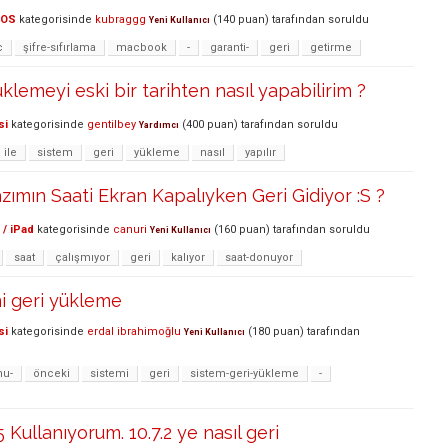
cOS
kategorisinde
kubraggg
(
140
puan)
tarafından
soruldu
Yeni Kullanıcı
c
şifre-sıfırlama
macbook
-
garanti-
geri
getirme
klemeyi eski bir tarihten nasıl yapabilirim ?
si
kategorisinde
gentilbey
(
400
puan)
tarafından
soruldu
Yardımcı
ile
sistem
geri
yükleme
nasıl
yapılır
zımın Saati Ekran Kapalıyken Geri Gidiyor :S ?
 / iPad
kategorisinde
canuri
(
160
puan)
tarafından
soruldu
Yeni Kullanıcı
saat
çalışmıyor
geri
kalıyor
saat-donuyor
i geri yükleme
si
kategorisinde
erdal ibrahimoğlu
(
180
puan)
tarafından
Yeni Kullanıcı
nu-
önceki
sistemi
geri
sistem-geri-yükleme
-
Kullanıyorum. 10.7.2 ye nasıl geri