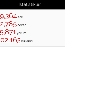
İstatistikler
19,364
soru
22,785
cevap
5,871
yorum
202,163
kullanıcı