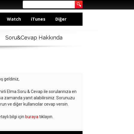
Watch
iTunes
Diğer
Soru&Cevap Hakkında
ş geldiniz,
hirli Elma Soru & Cevap ile sorularınıza en
sa zamanda yanıt alabilirsiniz. Sorunuzu
run ve diğer kullanıcılar cevap versin.
taylı bilgi için
buraya
tıklayın.