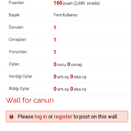
160
Puanları:
puan (
2,680
. sırada)
Başlık:
Yeni Kullanıcı
1
Soruları:
1
Cevapları:
1
Yorumları:
0
0
Oyları:
soru,
cevap
0
0
Verdiği Oylar:
artı oy,
eksi oy
0
0
Aldığı Oylar:
artı oy,
eksi oy
Wall for canuri
Please
log in
or
register
to post on this wall.