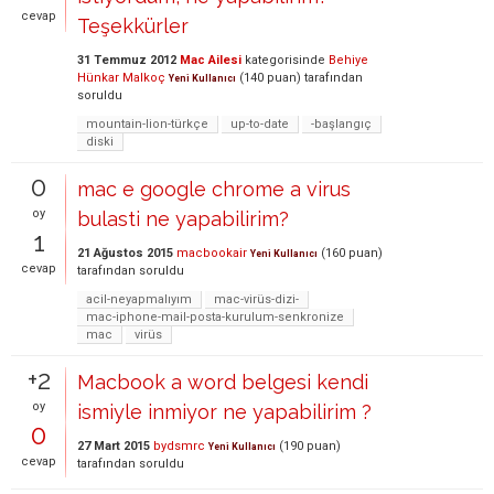
cevap
Teşekkürler
31 Temmuz 2012
Mac Ailesi
kategorisinde
Behiye
Hünkar Malkoç
(
140
puan)
tarafından
Yeni Kullanıcı
soruldu
mountain-lion-türkçe
up-to-date
-başlangıç
diski
0
mac e google chrome a virus
oy
bulasti ne yapabilirim?
1
21 Ağustos 2015
macbookair
(
160
puan)
Yeni Kullanıcı
cevap
tarafından
soruldu
acil-neyapmalıyım
mac-virüs-dizi-
mac-iphone-mail-posta-kurulum-senkronize
mac
virüs
+2
Macbook a word belgesi kendi
oy
ismiyle inmiyor ne yapabilirim ?
0
27 Mart 2015
bydsmrc
(
190
puan)
Yeni Kullanıcı
cevap
tarafından
soruldu