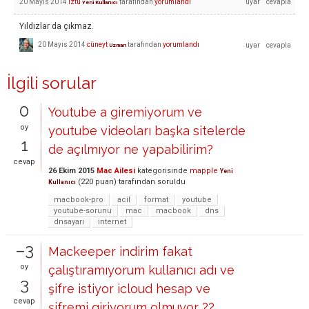
20 Mayıs 2014
iztu
tarafından
yorumlandı
Yeni Kullanıcı
Yıldızlar da çıkmaz.
20 Mayıs 2014
cüneyt
tarafından
yorumlandı
Uzman
İlgili sorular
0
Youtube a giremiyorum ve
oy
youtube videoları başka sitelerde
1
de açılmıyor ne yapabilirim?
cevap
26 Ekim 2015
Mac Ailesi
kategorisinde
mapple
Yeni
(
220
puan)
tarafından
soruldu
Kullanıcı
macbook-pro
acil
format
youtube
youtube-sorunu
mac
macbook
dns
dnsayarı
internet
–3
Mackeeper indirim fakat
oy
çalıştıramıyorum kullanıcı adı ve
3
şifre istiyor icloud hesap ve
cevap
şifremi giriyorum olmuyor ??