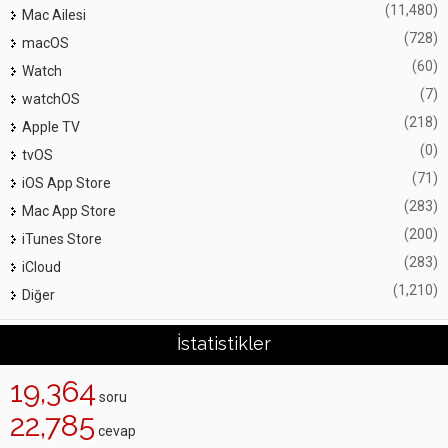
(11,480)
Mac Ailesi
(728)
macOS
(60)
Watch
(7)
watchOS
(218)
Apple TV
(0)
tvOS
(71)
iOS App Store
(283)
Mac App Store
(200)
iTunes Store
(283)
iCloud
(1,210)
Diğer
İstatistikler
19,364
soru
22,785
cevap