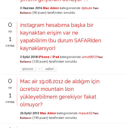
3 Haziran 2016
Mac Ailesi
kategorisinde
dytsule
Yeni
(
90
puan)
tarafından
soruldu
Kullanıcı
0
instagram hesabıma başka bir
oy
kaynaktan erişim var ne
1
yapabilirim (bu durum SAFARİden
cevap
kaynaklanıyor)
3 Eylül 2018
iPhone / iPad
kategorisinde
umut9013
Yeni
(
120
puan)
tarafından
soruldu
Kullanıcı
iphone
-
safari
0
Mac air 19.08.2012 de aldığım için
oy
ücretsiz mountain lion
1
yükleyebilmem gerekiyor fakat
cevap
olmuyor?
26 Eylül 2013
Mac Ailesi
kategorisinde
masuk52
Yeni
(
190
puan)
tarafından
soruldu
Kullanıcı