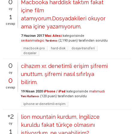
0
Macbooka harddisk taktım fakat
oy
içine film
1
atamıyorum.Dosyadakileri okuyor
cevap
ama içine yazamıyorum.
7 Haziran 2017
Mac Ailesi
kategorisinde
serkanmalagic
(
2,190
puan)
tarafından
soruldu
Yardımcı
macbook-pro
hard-disk
dosya-transferi
dosyalar
0
cihazım xr. denetimli erişim şifremi
oy
unuttum. şifremi nasıl sıfırlıya
0
bilirim.
cevap
19 Nisan 2020
iPhone / iPad
kategorisinde
mahmudi
(
120
puan)
tarafından
soruldu
Yeni Kullanıcı
iphone-xr-denetimli-erişim
+2
lion mountain kurdum, İngilizce
oy
kuruldu fakat türkçe olmasını
1
istiyordum, ne yapabilirim?