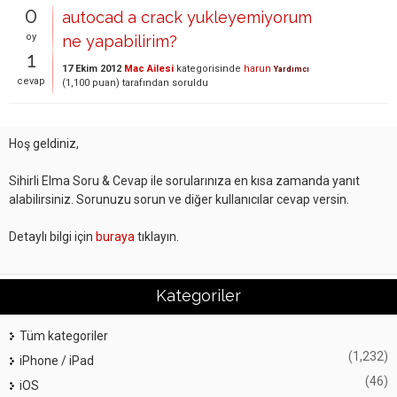
0
autocad a crack yukleyemiyorum
oy
ne yapabilirim?
1
17 Ekim 2012
Mac Ailesi
kategorisinde
harun
Yardımcı
cevap
(
1,100
puan)
tarafından
soruldu
Hoş geldiniz,
Sihirli Elma Soru & Cevap ile sorularınıza en kısa zamanda yanıt
alabilirsiniz. Sorunuzu sorun ve diğer kullanıcılar cevap versin.
Detaylı bilgi için
buraya
tıklayın.
Kategoriler
Tüm kategoriler
(1,232)
iPhone / iPad
(46)
iOS