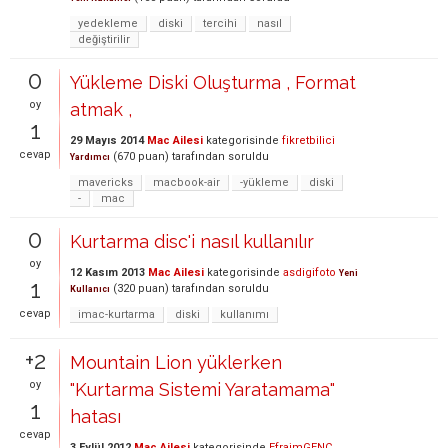
yedekleme
diski
tercihi
nasıl
değiştirilir
0
Yükleme Diski Oluşturma , Format
oy
atmak ,
1
29 Mayıs 2014
Mac Ailesi
kategorisinde
fikretbilici
cevap
(
670
puan)
tarafından
soruldu
Yardımcı
mavericks
macbook-air
-yükleme
diski
-
mac
0
Kurtarma disc'i nasıl kullanılır
oy
12 Kasım 2013
Mac Ailesi
kategorisinde
asdigifoto
Yeni
1
(
320
puan)
tarafından
soruldu
Kullanıcı
cevap
imac-kurtarma
diski
kullanımı
+2
Mountain Lion yüklerken
oy
"Kurtarma Sistemi Yaratamama"
1
hatası
cevap
3 Eylül 2012
Mac Ailesi
kategorisinde
EfraimGENC