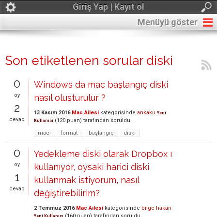
Giriş Yap | Kayıt ol
Menüyü göster
Son etiketlenen sorular diski
0
Windows da mac başlangıç diski
oy
nasıl oluşturulur ?
2
13 Kasım 2016
Mac Ailesi
kategorisinde
ankaku
Yeni
cevap
(
120
puan)
tarafından
soruldu
Kullanıcı
mac-
format-
başlangıç
diski
0
Yedekleme diski olarak Dropbox ı
oy
kullanıyor, oysaki harici diski
1
kullanmak istiyorum, nasıl
cevap
değiştirebilirim?
2 Temmuz 2016
Mac Ailesi
kategorisinde
bilge hakan
(
160
puan)
tarafından
soruldu
Yeni Kullanıcı