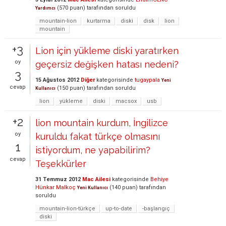
(
570
puan)
tarafından
soruldu
Yardımcı
mountain-lion
kurtarma
diski
disk
lion
mountain
+3
Lion için yükleme diski yaratırken
oy
geçersiz değişken hatası nedeni?
3
15 Ağustos 2012
Diğer
kategorisinde
tugaypala
Yeni
cevap
(
150
puan)
tarafından
soruldu
Kullanıcı
lion
yükleme
diski
macsox
usb
+2
lion mountain kurdum, İngilizce
oy
kuruldu fakat türkçe olmasını
1
istiyordum, ne yapabilirim?
cevap
Teşekkürler
31 Temmuz 2012
Mac Ailesi
kategorisinde
Behiye
Hünkar Malkoç
(
140
puan)
tarafından
Yeni Kullanıcı
soruldu
mountain-lion-türkçe
up-to-date
-başlangıç
diski