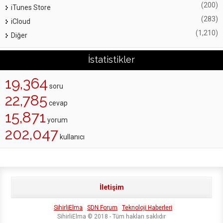
(200)
iTunes Store
(283)
iCloud
(1,210)
Diğer
İstatistikler
19,364
soru
22,785
cevap
15,871
yorum
202,047
kullanıcı
İletişim
SihirliElma
SDN Forum
Teknoloji Haberleri
SihirliElma © 2018 - Tüm hakları saklıdır