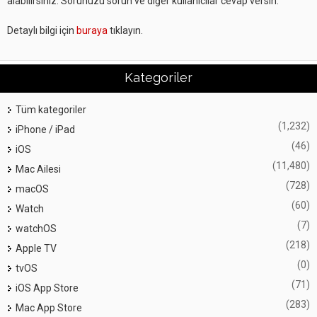
alabilirsiniz. Sorunuzu sorun ve diğer kullanıcılar cevap versin.
Detaylı bilgi için
buraya
tıklayın.
Kategoriler
Tüm kategoriler
(1,232)
iPhone / iPad
(46)
iOS
(11,480)
Mac Ailesi
(728)
macOS
(60)
Watch
(7)
watchOS
(218)
Apple TV
(0)
tvOS
(71)
iOS App Store
(283)
Mac App Store