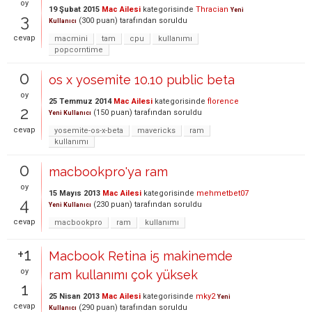
oy
19 Şubat 2015
Mac Ailesi
kategorisinde
Thracian
Yeni
3
(
300
puan)
tarafından
soruldu
Kullanıcı
cevap
macmini
tam
cpu
kullanımı
popcorntime
0
os x yosemite 10.10 public beta
oy
25 Temmuz 2014
Mac Ailesi
kategorisinde
florence
2
(
150
puan)
tarafından
soruldu
Yeni Kullanıcı
cevap
yosemite-os-x-beta
mavericks
ram
kullanımı
0
macbookpro'ya ram
oy
15 Mayıs 2013
Mac Ailesi
kategorisinde
mehmetbet07
4
(
230
puan)
tarafından
soruldu
Yeni Kullanıcı
cevap
macbookpro
ram
kullanımı
+1
Macbook Retina i5 makinemde
oy
ram kullanımı çok yüksek
1
25 Nisan 2013
Mac Ailesi
kategorisinde
mky2
Yeni
cevap
(
290
puan)
tarafından
soruldu
Kullanıcı