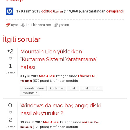
17 Kasım 2013
goktug
(
119,860
puan)
tarafından
cevaplandı
Uzman
İlgili sorular
+2
Mountain Lion yüklerken
oy
"Kurtarma Sistemi Yaratamama"
1
hatası
cevap
3 Eylül 2012
Mac Ailesi
kategorisinde
EfraimGENC
(
570
puan)
tarafından
soruldu
Yardımcı
mountain-lion
kurtarma
diski
disk
lion
mountain
0
Windows da mac başlangıç diski
oy
nasıl oluşturulur ?
2
13 Kasım 2016
Mac Ailesi
kategorisinde
ankaku
Yeni
cevap
(
120
puan)
tarafından
soruldu
Kullanıcı