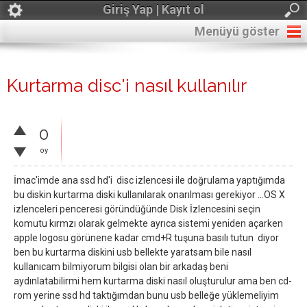
Giriş Yap | Kayıt ol
Menüyü göster
Kurtarma disc'i nasıl kullanılır
0
oy
İmac'imde ana ssd hd'i disc izlencesi ile doğrulama yaptığımda
bu diskin kurtarma diski kullanılarak onarılması gerekiyor ...OS X
izlenceleri penceresi göründüğünde Disk İzlencesini seçin
komutu kırmzı olarak gelmekte ayrıca sistemi yeniden açarken
apple logosu görünene kadar cmd+R tuşuna basılı tutun diyor
ben bu kurtarma diskini usb bellekte yaratsam bile nasıl
kullanıcam bilmiyorum bilgisi olan bir arkadaş beni
aydınlatabilirmi hem kurtarma diski nasıl oluşturulur ama ben cd-
rom yerine ssd hd taktığımdan bunu usb belleğe yüklemeliyim