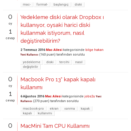
mac-
format-
başlangıç
diski
0
Yedekleme diski olarak Dropbox ı
oy
kullanıyor, oysaki harici diski
1
kullanmak istiyorum, nasıl
cevap
değiştirebilirim?
2 Temmuz 2016
Mac Ailesi
kategorisinde
bilge hakan
(
160
puan)
tarafından
soruldu
Yeni Kullanıcı
yedekleme
diski
tercihi
nasıl
değiştirilir
0
Macbook Pro 13" kapak kapalı
oy
kullanımı
1
6 Ağustos 2016
Mac Ailesi
kategorisinde
jobs2u
Yeni
cevap
(
270
puan)
tarafından
soruldu
Kullanıcı
macbook-pro
ekran
ısınma
kapak
kapalı
kullanımı
0
MacMini Tam CPU Kullanımı