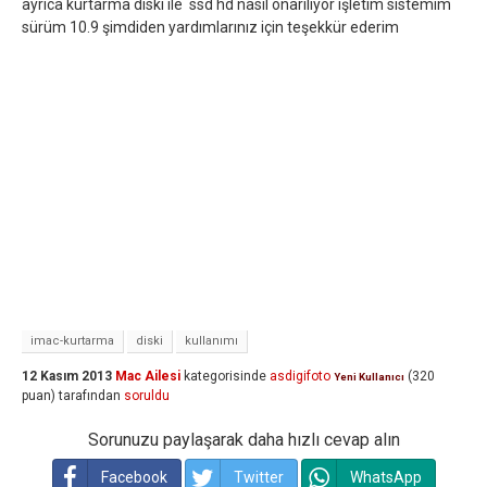
ayrıca kurtarma diski ile ssd hd nasıl onarılıyor işletim sistemim
sürüm 10.9 şimdiden yardımlarınız için teşekkür ederim
imac-kurtarma
diski
kullanımı
12 Kasım 2013
Mac Ailesi
kategorisinde
asdigifoto
(
320
Yeni Kullanıcı
puan)
tarafından
soruldu
Sorunuzu paylaşarak daha hızlı cevap alın
Facebook
Twitter
WhatsApp