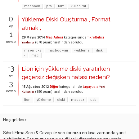
macbook
pro
ram
kullanımı
0
Yükleme Diski Oluşturma , Format
oy
atmak ,
1
29 Mayıs 2014
Mac Ailesi
kategorisinde
fikretbilici
cevap
(
670
puan)
tarafından
soruldu
Yardımcı
mavericks
macbook-air
-yükleme
diski
-
mac
+3
Lion için yükleme diski yaratırken
oy
geçersiz değişken hatası nedeni?
3
15 Ağustos 2012
Diğer
kategorisinde
tugaypala
Yeni
cevap
(
150
puan)
tarafından
soruldu
Kullanıcı
lion
yükleme
diski
macsox
usb
Hoş geldiniz,
Sihirli Elma Soru & Cevap ile sorularınıza en kısa zamanda yanıt