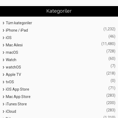
Kategoriler
Tüm kategoriler
(1,232)
iPhone / iPad
(46)
iOS
(11,480)
Mac Ailesi
(728)
macOS
(60)
Watch
(7)
watchOS
(218)
Apple TV
(0)
tvOS
(71)
iOS App Store
(283)
Mac App Store
(200)
iTunes Store
(283)
iCloud
(1,210)