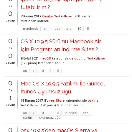
oy
tutabilir mi?
0
7 Kasım 2017
Kreatus
(
200
puan)
Yeni Kullanıcı
cevap
tarafından
soruldu
macbook
air
ipad
pro
10
5
0
OS X 10.9.5 Sürümü Macbook Air
oy
için Programları İndirme Sitesi?
0
8 Eylül 2021
macOS
kategorisinde
docthor
Yeni Kullanıcı
cevap
(
120
puan)
tarafından
soruldu
os
x
10
9
5
0
Mac Os X 10.9.5 Yazılımı İle Güncel
oy
İtunes Uyumsuzluğu
1
15 Kasım 2017
iTunes Store
kategorisinde
bakinen
cevap
(
120
puan)
tarafından
soruldu
Yeni Kullanıcı
os
x
10
9
5
itunnes
son
sürüm
uyumsuzluğu
0
osx 10.9.5'den macOs Sierra ya