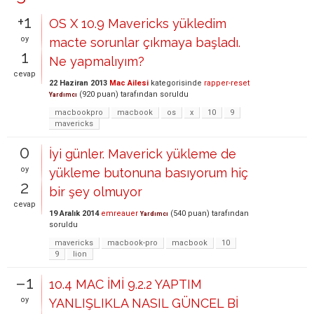
+1
OS X 10.9 Mavericks yükledim
oy
macte sorunlar çıkmaya başladı.
1
Ne yapmalıyım?
cevap
22 Haziran 2013
Mac Ailesi
kategorisinde
rapper-reset
(
920
puan)
tarafından
soruldu
Yardımcı
macbookpro
macbook
os
x
10
9
mavericks
0
İyi günler. Maverick yükleme de
oy
yükleme butonuna basıyorum hiç
2
bir şey olmuyor
cevap
19 Aralık 2014
emreauer
(
540
puan)
tarafından
Yardımcı
soruldu
mavericks
macbook-pro
macbook
10
9
lion
–1
10.4 MAC İMİ 9.2.2 YAPTIM
oy
YANLIŞLIKLA NASIL GÜNCEL Bİ