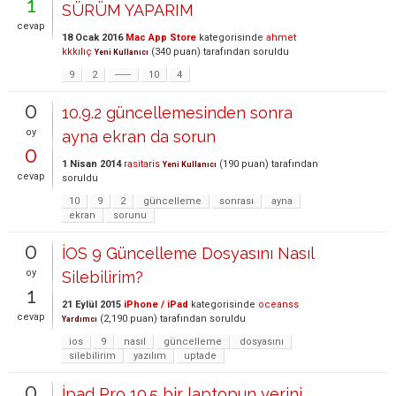
1
SÜRÜM YAPARIM
cevap
18 Ocak 2016
Mac App Store
kategorisinde
ahmet
kkkılıç
(
340
puan)
tarafından
soruldu
Yeni Kullanıcı
9
2
------
10
4
0
10.9.2 güncellemesinden sonra
oy
ayna ekran da sorun
0
1 Nisan 2014
rasitaris
(
190
puan)
tarafından
Yeni Kullanıcı
cevap
soruldu
10
9
2
güncelleme
sonrası
ayna
ekran
sorunu
0
İOS 9 Güncelleme Dosyasını Nasıl
oy
Silebilirim?
1
21 Eylül 2015
iPhone / iPad
kategorisinde
oceanss
cevap
(
2,190
puan)
tarafından
soruldu
Yardımcı
ios
9
nasıl
güncelleme
dosyasını
silebilirim
yazılım
uptade
0
İpad Pro 10.5 bir laptopun yerini