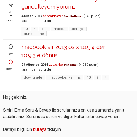
oy
guncelleyemiyorum..
1
4 Nisan 2017
sercanhazar
(
140
puan)
Yeni Kullanıcı
cevap
tarafından
soruldu
10
9
dan
macos
sierraya
guncelleme
0
macbook air 2013 os x 10.9.4 den
oy
10.9.3 e dönüş
0
23 Ağustos 2014
zyuxarke
(
4,060
puan)
Deneyimli
cevap
tarafından
soruldu
downgrade
macbook-air-ısınma
10
9
4
Hoş geldiniz,
Sihirli Elma Soru & Cevap ile sorularınıza en kısa zamanda yanıt
alabilirsiniz. Sorunuzu sorun ve diğer kullanıcılar cevap versin.
Detaylı bilgi için
buraya
tıklayın.