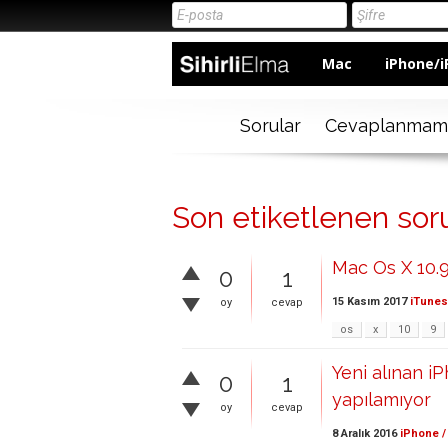
Mac
iPhone/i
Sorular
Cevaplanmam
Son etiketlenen sor
Mac Os X 10.9
0
1
15 Kasım 2017
iTunes
oy
cevap
os
x
10
9
Yeni alınan i
0
1
yapılamıyor
oy
cevap
8 Aralık 2016
iPhone /