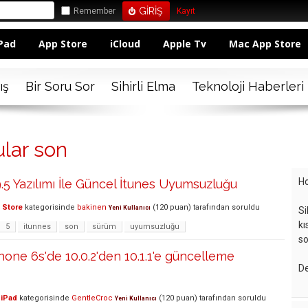
Remember
Kayıt
Pad
App Store
iCloud
Apple Tv
Mac App Store
ış
Bir Soru Sor
Sihirli Elma
Teknoloji Haberleri
ular son
Ho
.5 Yazılımı İle Güncel İtunes Uyumsuzluğu
 Store
kategorisinde
bakinen
(
120
puan)
tarafından
soruldu
Yeni Kullanıcı
Si
kı
5
itunnes
son
sürüm
uyumsuzluğu
so
Phone 6s'de 10.0.2'den 10.1.1'e güncelleme
De
 iPad
kategorisinde
GentleCroc
(
120
puan)
tarafından
soruldu
Yeni Kullanıcı