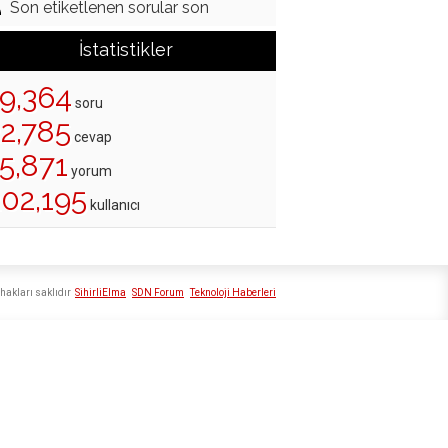
Son etiketlenen sorular son
İstatistikler
19,364
soru
22,785
cevap
5,871
yorum
202,195
kullanıcı
hakları saklıdır
SihirliElma
SDN Forum
Teknoloji Haberleri