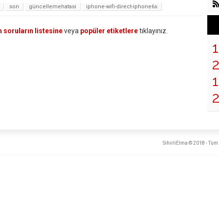
son
güncellemehatasi
iphone-wifi-direct-iphone6s
 soruların listesine
veya
popüler etiketlere
tıklayınız.
1
SihirliElma © 2018 - Tüm 