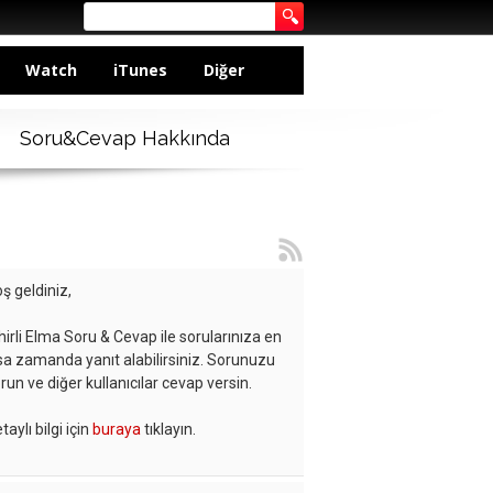
Watch
iTunes
Diğer
Soru&Cevap Hakkında
ş geldiniz,
hirli Elma Soru & Cevap ile sorularınıza en
sa zamanda yanıt alabilirsiniz. Sorunuzu
run ve diğer kullanıcılar cevap versin.
taylı bilgi için
buraya
tıklayın.