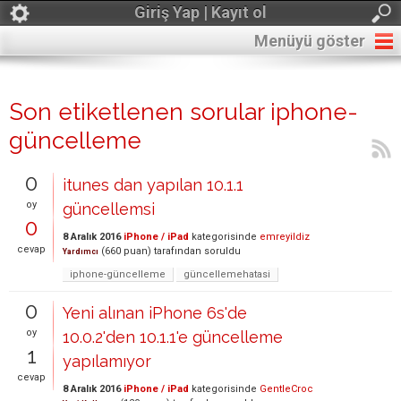
Giriş Yap | Kayıt ol
Menüyü göster
Son etiketlenen sorular iphone-
güncelleme
0
itunes dan yapılan 10.1.1
oy
güncellemsi
0
8 Aralık 2016
iPhone / iPad
kategorisinde
emreyildiz
cevap
(
660
puan)
tarafından
soruldu
Yardımcı
iphone-güncelleme
güncellemehatasi
0
Yeni alınan iPhone 6s'de
oy
10.0.2'den 10.1.1'e güncelleme
1
yapılamıyor
cevap
8 Aralık 2016
iPhone / iPad
kategorisinde
GentleCroc