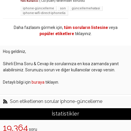
(
120
puan)
tarafından
soruldu
Yeni Kullanıcı
iphone-güncelleme
son
güncellemehatasi
iphone-wifi-direct-iphone6s
Daha fazlasını görmek için,
tüm soruların listesine
veya
popüler etiketlere
tıklayınız.
Hoş geldiniz,
Sihirli Elma Soru & Cevap ile sorularınıza en kısa zamanda yanıt
alabilirsiniz. Sorunuzu sorun ve diğer kullanıcılar cevap versin.
Detaylı bilgi için
buraya
tıklayın.
Son etiketlenen sorular iphone-güncelleme
İstatistikler
19,364
soru