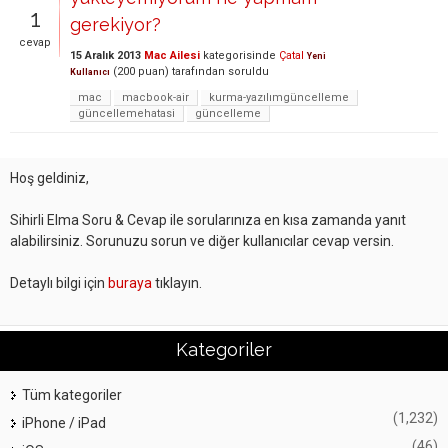
1
gerekiyor?
cevap
15 Aralık 2013
Mac Ailesi
kategorisinde
Çatal
Yeni
(
200
puan)
tarafından
soruldu
Kullanıcı
mac
macbook-air
kurma-yazılımgüncelleme
güncellemehatasi
güncelleme
Hoş geldiniz,
Sihirli Elma Soru & Cevap ile sorularınıza en kısa zamanda yanıt
alabilirsiniz. Sorunuzu sorun ve diğer kullanıcılar cevap versin.
Detaylı bilgi için
buraya
tıklayın.
Kategoriler
Tüm kategoriler
(1,232)
iPhone / iPad
(46)