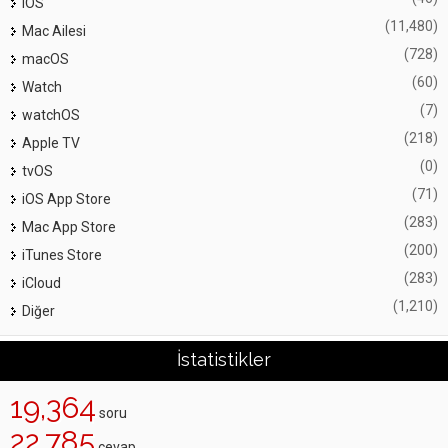
iOS
(11,480)
Mac Ailesi
(728)
macOS
(60)
Watch
(7)
watchOS
(218)
Apple TV
(0)
tvOS
(71)
iOS App Store
(283)
Mac App Store
(200)
iTunes Store
(283)
iCloud
(1,210)
Diğer
İstatistikler
19,364
soru
22,785
cevap