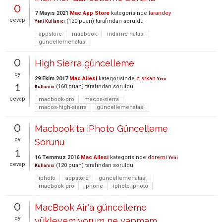
0
7 Mayıs 2021
Mac App Store
kategorisinde
larandey
cevap
(
120
puan)
tarafından
soruldu
Yeni Kullanıcı
appstore
macbook
indirme-hatası
güncellemehatasi
0
High Sierra güncelleme
oy
29 Ekim 2017
Mac Ailesi
kategorisinde
c.srkan
Yeni
1
(
160
puan)
tarafından
soruldu
Kullanıcı
cevap
macbook-pro
macos-sierra
macos-high-sierra
güncellemehatasi
0
Macbook'ta iPhoto Güncelleme
oy
Sorunu
1
16 Temmuz 2016
Mac Ailesi
kategorisinde
doremi
Yeni
cevap
(
120
puan)
tarafından
soruldu
Kullanıcı
iphoto
appstore
güncellemehatasi
macbook-pro
iphone
iphoto-iphoto
0
MacBook Air'a güncelleme
oy
yükleyemiyorum ne yapmam