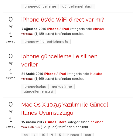
iphone-güncelleme
güncellemehatasi
0
iPhone 6s'de WiFi direct var mı?
oy
7 Ağustos 2016
iPhone / iPad
kategorisinde
elmacı
1
(
1,180
puan)
tarafından
soruldu
Yardımcı
cevap
iphone-wifi-direct-iphone6s
0
iphone güncelleme ile silinen
oy
veriler
1
21 Aralık 2016
iPhone / iPad
kategorisinde
lalalabo
cevap
(
1,460
puan)
tarafından
soruldu
Yardımcı
iphone6splus
geri-getirme
güncellemehatasi
0
Mac Os X 10.9.5 Yazılımı İle Güncel
oy
İtunes Uyumsuzluğu
1
15 Kasım 2017
iTunes Store
kategorisinde
bakinen
cevap
(
120
puan)
tarafından
soruldu
Yeni Kullanıcı
os
x
10
9
5
itunnes
son