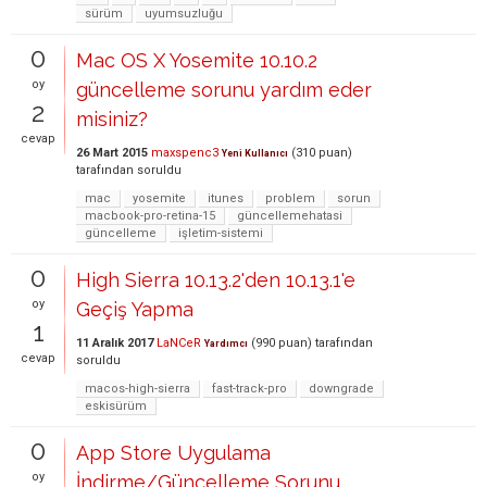
sürüm
uyumsuzluğu
0
Mac OS X Yosemite 10.10.2
oy
güncelleme sorunu yardım eder
2
misiniz?
cevap
26 Mart 2015
maxspenc3
(
310
puan)
Yeni Kullanıcı
tarafından
soruldu
mac
yosemite
itunes
problem
sorun
macbook-pro-retina-15
güncellemehatasi
güncelleme
işletim-sistemi
0
High Sierra 10.13.2'den 10.13.1'e
oy
Geçiş Yapma
1
11 Aralık 2017
LaNCeR
(
990
puan)
tarafından
Yardımcı
cevap
soruldu
macos-high-sierra
fast-track-pro
downgrade
eskisürüm
0
App Store Uygulama
oy
İndirme/Güncelleme Sorunu