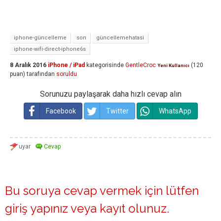
iphone-güncelleme
son
güncellemehatasi
iphone-wifi-direct-iphone6s
8 Aralık 2016
iPhone / iPad
kategorisinde
GentleCroc
(
120
Yeni Kullanıcı
puan)
tarafından
soruldu
Sorunuzu paylaşarak daha hızlı cevap alın
Facebook
Twitter
WhatsApp
Bu soruya cevap vermek için lütfen
giriş yapınız
veya
kayıt olunuz
.