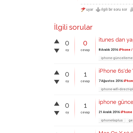
İlgili sorular
itunes dan ya
0
0
8 Aralık 2016
iPhone /
oy
cevap
iphone-güncelleme
iPhone 6s'de 
0
1
7 Ağustos 2016
iPhon
oy
cevap
iphone-wifi-direct-
iphone güncel
0
1
21 Aralık 2016
iPhone 
oy
cevap
iphone6splus
ge