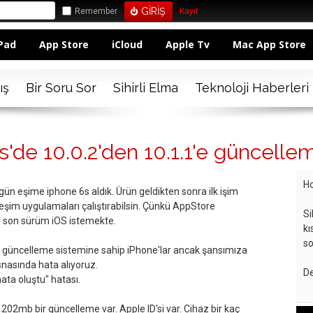
Remember
Kayıt
Pad
App Store
iCloud
Apple Tv
Mac App Store
ış
Bir Soru Sor
Sihirli Elma
Teknoloji Haberleri
s'de 10.0.2'den 10.1.1'e güncelle
Ho
ün eşime iphone 6s aldık. Ürün geldikten sonra ilk işim
şim uygulamaları çalıştırabilsin. Çünkü AppStore
Si
r son sürüm iOS istemekte.
kı
so
 güncelleme sistemine sahip iPhone'lar ancak şansımıza
snasında hata alıyoruz.
De
ata oluştu" hatası.
 202mb bir güncelleme var. Apple ID'si var. Cihaz bir kaç