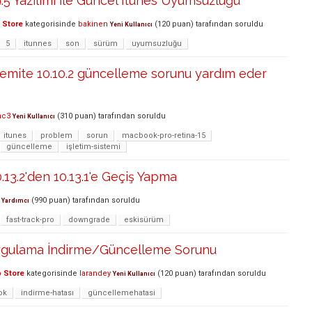
.5 Yazılımı İle Güncel İtunes Uyumsuzluğu
 Store
kategorisinde
bakinen
(
120
puan)
tarafından
soruldu
Yeni Kullanıcı
5
itunnes
son
sürüm
uyumsuzluğu
emite 10.10.2 güncelleme sorunu yardım eder
nc3
(
310
puan)
tarafından
soruldu
Yeni Kullanıcı
itunes
problem
sorun
macbook-pro-retina-15
güncelleme
işletim-sistemi
.13.2'den 10.13.1'e Geçiş Yapma
(
990
puan)
tarafından
soruldu
Yardımcı
fast-track-pro
downgrade
eskisürüm
ygulama İndirme/Güncelleme Sorunu
 Store
kategorisinde
larandey
(
120
puan)
tarafından
soruldu
Yeni Kullanıcı
ok
indirme-hatası
güncellemehatasi