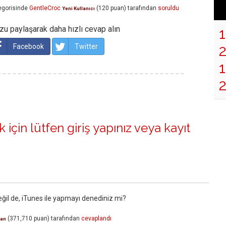
egorisinde
GentleCroc
(
120
puan)
tarafından
soruldu
Yeni Kullanıcı
u paylaşarak daha hızlı cevap alın
Facebook
Twitter
1
 için lütfen
giriş yapınız
veya
kayıt
ğil de, iTunes ile yapmayı denediniz mi?
(
371,710
puan)
tarafından
cevaplandı
an