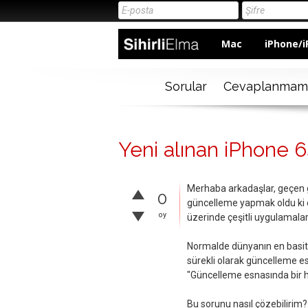
Mac
iPhone/i
Sorular
Cevaplanmam
Yeni alınan iPhone 6
Merhaba arkadaşlar, geçen g
0
güncelleme yapmak oldu ki e
oy
üzerinde çeşitli uygulamala
Normalde dünyanın en basit
sürekli olarak güncelleme e
"Güncelleme esnasında bir h
Bu sorunu nasıl çözebilirim?