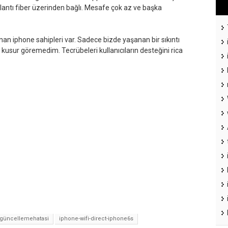
ağlantı fiber üzerinden bağlı. Mesafe çok az ve başka
an iphone sahipleri var. Sadece bizde yaşanan bir sıkıntı
 kusur göremedim. Tecrübeleri kullanıcıların desteğini rica
güncellemehatasi
iphone-wifi-direct-iphone6s