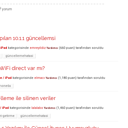
pılan 10.1.1 güncellemsi
 iPad
kategorisinde
emreyildiz
(
660
puan)
tarafından
soruldu
Yardımcı
güncellemehatasi
WiFi direct var mı?
e / iPad
kategorisinde
elmacı
(
1,180
puan)
tarafından
soruldu
Yardımcı
iphone6s
leme ile silinen veriler
/ iPad
kategorisinde
lalalabo
(
1,460
puan)
tarafından
soruldu
Yardımcı
ri-getirme
güncellemehatasi