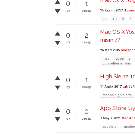
Mac Os X 10.9
0
1
15 Kasım 2017
iTunes
oy
cevap
os
x
10
9
Mac OS X Yos
0
2
misiniz?
oy
cevap
26 Mart 2015
maxspe
mac
yosemite
güncellemehatasi
High Sierra 10
0
1
11 Aralık 2017
LaNCeR
oy
cevap
macos-high-sierra
App Store U
0
0
7 Mayıs 2021
Mac App
oy
cevap
appstore
macbo