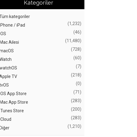
Kategoriler
Tüm kategoriler
(1,232)
iPhone / iPad
(46)
iOS
(11,480)
Mac Ailesi
(728)
macOS
(60)
Watch
(7)
watchOS
(218)
Apple TV
(0)
tvOS
(71)
iOS App Store
(283)
Mac App Store
(200)
iTunes Store
(283)
iCloud
(1,210)
Diğer