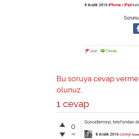
8 Aralık 2016
iPhone / iPad
kat
Sorunuz
Bu soruya cevap vermek
olunuz
.
1 cevap
Güncellemeyi; telefondan de
0
oy
8 Aralık 2016
cüneyt
Uzm