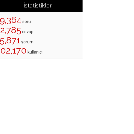
İstatistikler
19,364
soru
22,785
cevap
5,871
yorum
202,170
kullanıcı