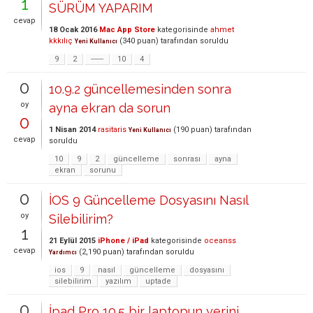
1
SÜRÜM YAPARIM
cevap
18 Ocak 2016
Mac App Store
kategorisinde
ahmet
kkkılıç
(
340
puan)
tarafından
soruldu
Yeni Kullanıcı
9
2
------
10
4
0
10.9.2 güncellemesinden sonra
oy
ayna ekran da sorun
0
1 Nisan 2014
rasitaris
(
190
puan)
tarafından
Yeni Kullanıcı
cevap
soruldu
10
9
2
güncelleme
sonrası
ayna
ekran
sorunu
0
İOS 9 Güncelleme Dosyasını Nasıl
oy
Silebilirim?
1
21 Eylül 2015
iPhone / iPad
kategorisinde
oceanss
cevap
(
2,190
puan)
tarafından
soruldu
Yardımcı
ios
9
nasıl
güncelleme
dosyasını
silebilirim
yazılım
uptade
0
İpad Pro 10.5 bir laptopun yerini