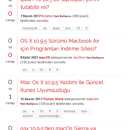
oy
tutabilir mi?
0
7 Kasım 2017
Kreatus
(
200
puan)
Yeni Kullanıcı
cevap
tarafından
soruldu
macbook
air
ipad
pro
10
5
0
OS X 10.9.5 Sürümü Macbook Air
oy
için Programları İndirme Sitesi?
0
8 Eylül 2021
macOS
kategorisinde
docthor
Yeni Kullanıcı
cevap
(
120
puan)
tarafından
soruldu
os
x
10
9
5
0
Mac Os X 10.9.5 Yazılımı İle Güncel
oy
İtunes Uyumsuzluğu
1
15 Kasım 2017
iTunes Store
kategorisinde
bakinen
cevap
(
120
puan)
tarafından
soruldu
Yeni Kullanıcı
os
x
10
9
5
itunnes
son
sürüm
uyumsuzluğu
0
osx 10.9.5'den macOs Sierra ya