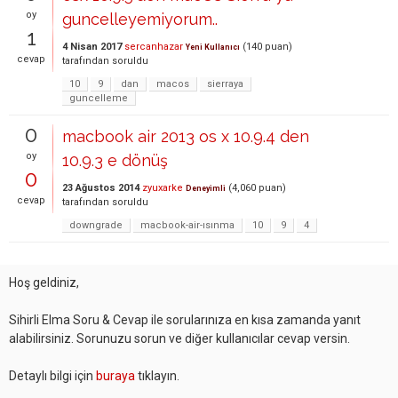
oy
guncelleyemiyorum..
1
4 Nisan 2017
sercanhazar
(
140
puan)
Yeni Kullanıcı
cevap
tarafından
soruldu
10
9
dan
macos
sierraya
guncelleme
0
macbook air 2013 os x 10.9.4 den
oy
10.9.3 e dönüş
0
23 Ağustos 2014
zyuxarke
(
4,060
puan)
Deneyimli
cevap
tarafından
soruldu
downgrade
macbook-air-ısınma
10
9
4
Hoş geldiniz,
Sihirli Elma Soru & Cevap ile sorularınıza en kısa zamanda yanıt
alabilirsiniz. Sorunuzu sorun ve diğer kullanıcılar cevap versin.
Detaylı bilgi için
buraya
tıklayın.