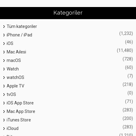
Kategoriler
Tüm kategoriler
(1,232)
iPhone / iPad
(46)
iOS
(11,480)
Mac Ailesi
(728)
macOS
(60)
Watch
(7)
watchOS
(218)
Apple TV
(0)
tvOS
(71)
iOS App Store
(283)
Mac App Store
(200)
iTunes Store
(283)
iCloud
(1,210)