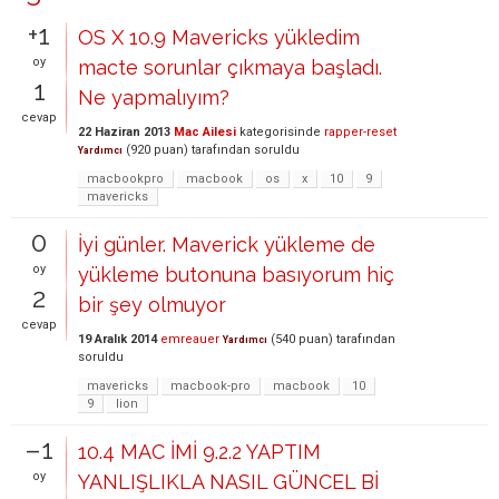
+1
OS X 10.9 Mavericks yükledim
oy
macte sorunlar çıkmaya başladı.
1
Ne yapmalıyım?
cevap
22 Haziran 2013
Mac Ailesi
kategorisinde
rapper-reset
(
920
puan)
tarafından
soruldu
Yardımcı
macbookpro
macbook
os
x
10
9
mavericks
0
İyi günler. Maverick yükleme de
oy
yükleme butonuna basıyorum hiç
2
bir şey olmuyor
cevap
19 Aralık 2014
emreauer
(
540
puan)
tarafından
Yardımcı
soruldu
mavericks
macbook-pro
macbook
10
9
lion
–1
10.4 MAC İMİ 9.2.2 YAPTIM
oy
YANLIŞLIKLA NASIL GÜNCEL Bİ