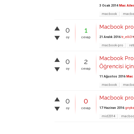
3 Ocak 2014
Mac Aile
macbook
macbo
Macbook pro 
0
1
21 Aralık 2016
tr_elli3
oy
cevap
Y
macbook-pro
ret
Macbook Pro 
0
2
Öğrencisi için
oy
cevap
11 Ağustos 2016
Mac 
macbook
macbo
Macbook pro r
0
0
17 Haziran 2016
gnyks
oy
cevap
mid2014
macboo