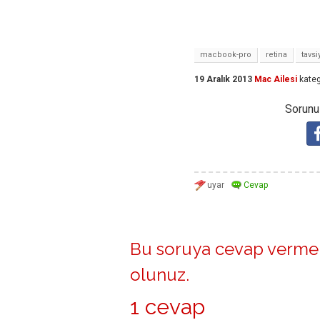
macbook-pro
retina
tavs
19 Aralık 2013
Mac Ailesi
kateg
Sorunuz
Bu soruya cevap vermek
olunuz
.
1 cevap