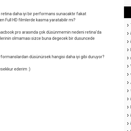
ki retina daha iyi bir performans sunacaktır fakat
en Full HD filmlerde kasma yaratabilir mi?
macbook pro arasında çok düsünmemin nedeni retina'da
slerinin olmaması sizce buna degecek bir dusuncede
rformanslardan düsünürsek hangisi daha iyi gibi duruyor?
esekkur ederim :)