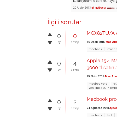
kullanıyorum, o dahi retinaya g
20 Aralık 2013
ahmetbasar
t
Yardımcı
İlgili sorular
MGX82TU/A ve
0
0
10 Ocak 2015
Mac Ail
oy
cevap
macbook
macbo
Apple 15.4 M
0
4
3000 tl satın a
oy
cevap
25 Ekim 2014
Mac Aile
macbook-pro
ret
yeni-imac-2014-rmbp
Macbook pro r
0
2
24 Ağustos 2016
tybo
oy
cevap
macbook
kılıf