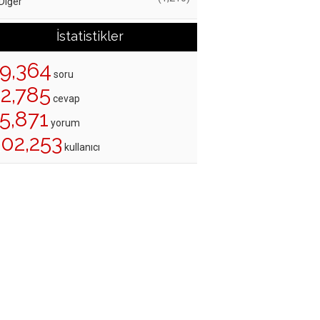
Diğer
İstatistikler
19,364
soru
22,785
cevap
5,871
yorum
202,253
kullanıcı