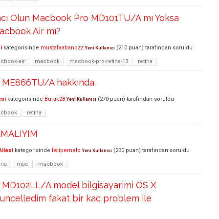
mcı Olun Macbook Pro MD101TU/A mı Yoksa
acbook Air mı?
i
kategorisinde
mustafaabanozz
(
210
puan)
tarafından
soruldu
Yeni Kullanıcı
cbook-air
macbook
macbook-pro-retina-13
retina
 ME866TU/A hakkında.
esi
kategorisinde
Burak28
(
270
puan)
tarafından
soruldu
Yeni Kullanıcı
cbook
retina
LMALIYIM
ilesi
kategorisinde
felipemelo
(
230
puan)
tarafından
soruldu
Yeni Kullanıcı
ina
mac
macbook
MD102LL/A model bilgisayarimi OS X
uncelledim fakat bir kac problem ile