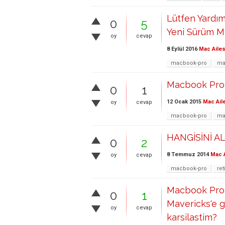
Lütfen Yardı
0
5
Yeni Sürüm M
oy
cevap
8 Eylül 2016
Mac Ailes
macbook-pro
ma
Macbook Pro
0
1
12 Ocak 2015
Mac Ail
oy
cevap
macbook-pro
ma
HANGİSİNİ A
0
2
8 Temmuz 2014
Mac A
oy
cevap
macbook-pro
ret
Macbook Pro 
0
1
Mavericks'e g
oy
cevap
karsilastim?