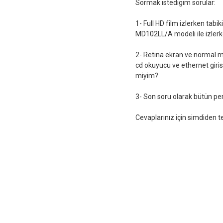
Sormak istedigim sorular:
1- Full HD film izlerken tabi
MD102LL/A modeli ile izlerk
2- Retina ekran ve normal 
cd okuyucu ve ethernet giri
miyim?
3- Son soru olarak bütün pe
Cevaplarınız için simdiden t