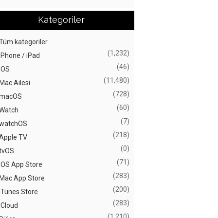
Kategoriler
Tüm kategoriler
(1,232)
iPhone / iPad
(46)
iOS
(11,480)
Mac Ailesi
(728)
macOS
(60)
Watch
(7)
watchOS
(218)
Apple TV
(0)
tvOS
(71)
iOS App Store
(283)
Mac App Store
(200)
iTunes Store
(283)
iCloud
(1,210)