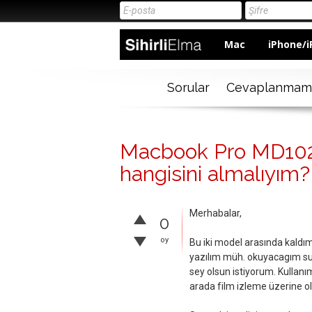
Mac
iPhone/i
Sorular
Cevaplanmam
Macbook Pro MD102
hangisini almalıyım?
Merhabalar,
0
oy
Bu iki model arasında kaldı
yazılım müh. okuyacagım su 
sey olsun istiyorum. Kullan
arada film izleme üzerine ol