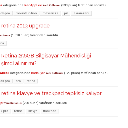
si
kategorisinde
RedAppLee
(
330
puan)
tarafından
soruldu
Yeni Kullanıcı
ok-pro
mountain-lion
mavericks
pil
ekran-kartı
retina 2013 upgrade
(
1,310
puan)
tarafından
soruldu
ardımcı
ina
Retina 256GB Bilgisayar Mühendisliği
 şimdi alınır mı?
Ailesi
kategorisinde
barisuyar
(
120
puan)
tarafından
soruldu
Yeni Kullanıcı
ok-pro
pro
retina
etina klavye ve trackpad tepkisiz kalıyor
pr
(
220
puan)
tarafından
soruldu
Yeni Kullanıcı
k-pro
retina
klavye
trackpad