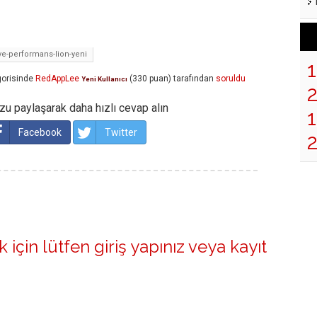
iye-performans-lion-yeni
orisinde
RedAppLee
(
330
puan)
tarafından
soruldu
Yeni Kullanıcı
u paylaşarak daha hızlı cevap alın
1
Facebook
Twitter
 için lütfen
giriş yapınız
veya
kayıt