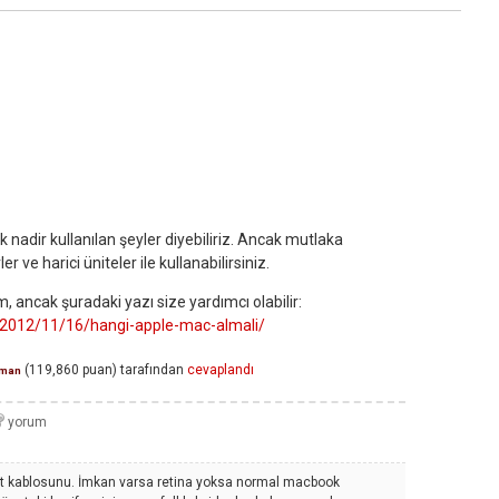
ok nadir kullanılan şeyler diyebiliriz. Ancak mutlaka
r ve harici üniteler ile kullanabilirsiniz.
 ancak şuradaki yazı size yardımcı olabilir:
m/2012/11/16/hangi-apple-mac-almali/
(
119,860
puan)
tarafından
cevaplandı
man
t kablosunu. İmkan varsa retina yoksa normal macbook