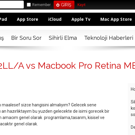
Remember
Kayıt
Pad
App Store
iCloud
Apple Tv
Mac App Store
ış
Bir Soru Sor
Sihirli Elma
Teknoloji Haberleri
LL/A vs Macbook Pro Retina 
Ho
Si
m maalesef sizce hangisini almalıyım? Gelecek sene
kı
an hazırlıktayım bu yuzden gelecekte de isimi gorecek bir
so
ım amacım genel olarak programlama,tasarım, kisisel ve
acaktır genel olarak.
De