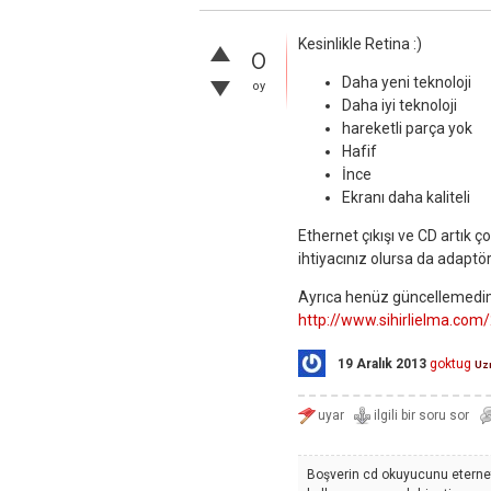
Kesinlikle Retina :)
0
Daha yeni teknoloji
oy
Daha iyi teknoloji
hareketli parça yok
Hafif
İnce
Ekranı daha kaliteli
Ethernet çıkışı ve CD artık ç
ihtiyacınız olursa da adaptörle
Ayrıca henüz güncellemedim,
http://www.sihirlielma.co
19 Aralık 2013
goktug
Uz
Boşverin cd okuyucunu eterne