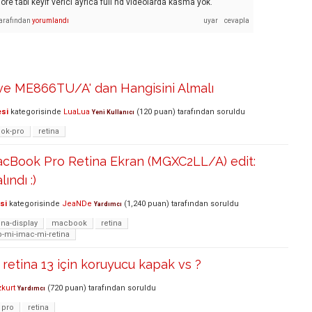
öre tabi keyif verici ayrıca full hd videolarda kasma yok.
arafından
yorumlandı
 ME866TU/A' dan Hangisini Almalı
esi
kategorisinde
LuaLua
(
120
puan)
tarafından
soruldu
Yeni Kullanıcı
ok-pro
retina
acBook Pro Retina Ekran (MGXC2LL/A) edit:
lındı :)
si
kategorisinde
JeaNDe
(
1,240
puan)
tarafından
soruldu
Yardımcı
ina-display
macbook
retina
-mi-imac-mi-retina
etina 13 için koruyucu kapak vs ?
zkurt
(
720
puan)
tarafından
soruldu
Yardımcı
pro
retina