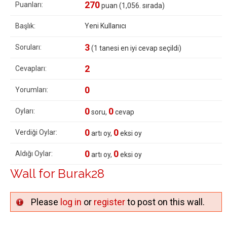
270
Puanları:
puan (
1,056
. sırada)
Başlık:
Yeni Kullanıcı
3
Soruları:
(
1
tanesi en iyi cevap seçildi)
2
Cevapları:
0
Yorumları:
0
0
Oyları:
soru,
cevap
0
0
Verdiği Oylar:
artı oy,
eksi oy
0
0
Aldığı Oylar:
artı oy,
eksi oy
Wall for Burak28
Please
log in
or
register
to post on this wall.