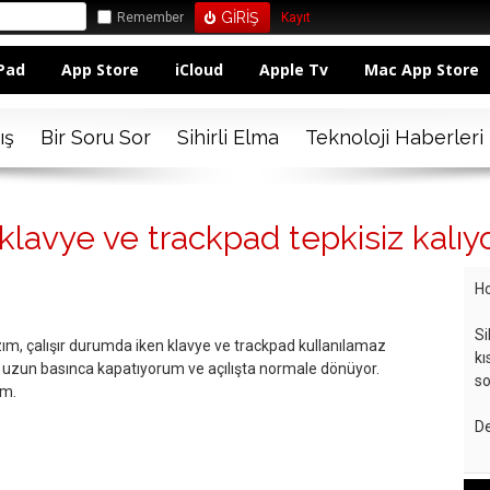
Remember
Kayıt
Pad
App Store
iCloud
Apple Tv
Mac App Store
ış
Bir Soru Sor
Sihirli Elma
Teknoloji Haberleri
lavye ve trackpad tepkisiz kalıy
Ho
Si
m, çalışır durumda iken klavye ve trackpad kullanılamaz
kı
 uzun basınca kapatıyorum ve açılışta normale dönüyor.
so
um.
De