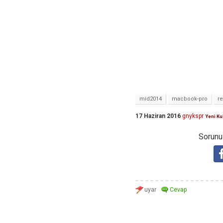
mid2014
macbook-pro
re
17 Haziran 2016
gnykspr
Yeni Ku
Sorunuz