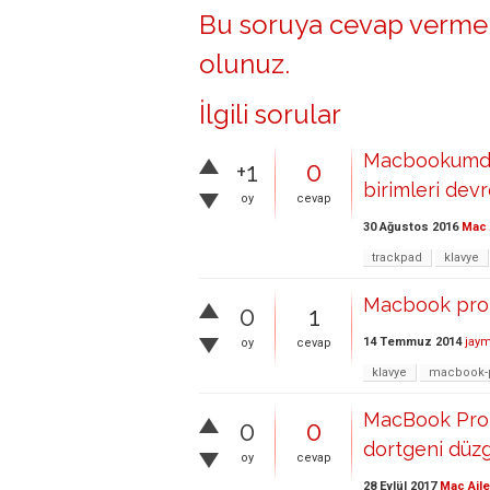
Bu soruya cevap vermek
olunuz
.
İlgili sorular
Macbookumda 
+1
0
birimleri devre
oy
cevap
30 Ağustos 2016
Mac 
trackpad
klavye
Macbook pro 
0
1
14 Temmuz 2014
jay
oy
cevap
klavye
macbook-
MacBook Pro r
0
0
dortgeni düzg
oy
cevap
28 Eylül 2017
Mac Aile