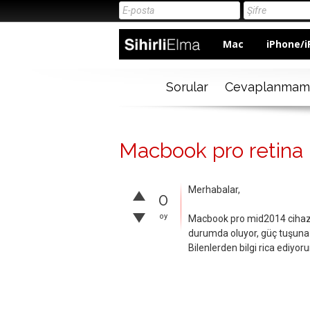
Mac
iPhone/i
Sorular
Cevaplanmam
Macbook pro retina k
Merhabalar,
0
oy
Macbook pro mid2014 cihazı
durumda oluyor, güç tuşuna
Bilenlerden bilgi rica ediyor