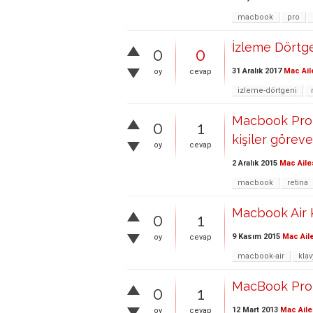
macbook
pro
İzleme Dörtge
0
0
31 Aralık 2017
Mac Ail
oy
cevap
izleme-dörtgeni
Macbook Pro d
0
1
kişiler göreve
oy
cevap
2 Aralık 2015
Mac Aile
macbook
retina
Macbook Air 
0
1
9 Kasım 2015
Mac Ail
oy
cevap
macbook-air
kla
MacBook Pro T
0
1
12 Mart 2013
Mac Aile
oy
cevap