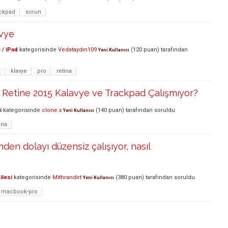
ackpad
sorun
vye
 / iPad
kategorisinde
Vedataydın109
(
120
puan)
tarafından
Yeni Kullanıcı
k
klavye
pro
retina
Retine 2015 Kalavye ve Trackpad Çalışmıyor?
i
kategorisinde
clone.x
(
140
puan)
tarafından
soruldu
Yeni Kullanıcı
ina
en dolayı düzensiz çalışıyor, nasıl
ilesi
kategorisinde
Mithrandirt
(
380
puan)
tarafından
soruldu
Yeni Kullanıcı
macbook-pro