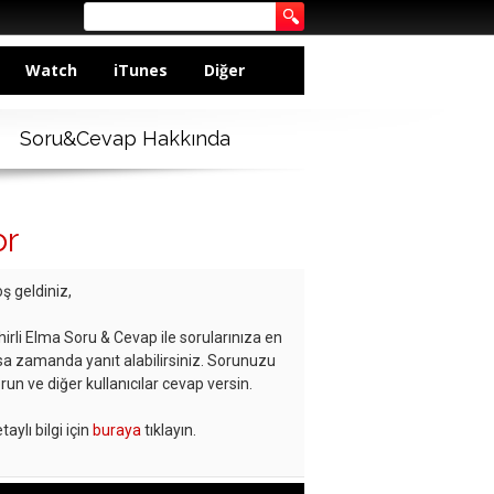
Watch
iTunes
Diğer
Soru&Cevap Hakkında
or
ş geldiniz,
hirli Elma Soru & Cevap ile sorularınıza en
sa zamanda yanıt alabilirsiniz. Sorunuzu
run ve diğer kullanıcılar cevap versin.
taylı bilgi için
buraya
tıklayın.