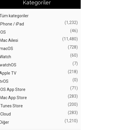
Kategoriler
Tüm kategoriler
(1,232)
iPhone / iPad
(46)
iOS
(11,480)
Mac Ailesi
(728)
macOS
(60)
Watch
(7)
watchOS
(218)
Apple TV
(0)
tvOS
(71)
iOS App Store
(283)
Mac App Store
(200)
iTunes Store
(283)
iCloud
(1,210)
Diğer