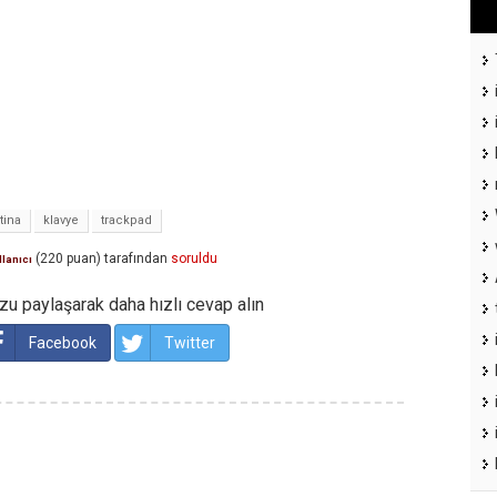
tina
klavye
trackpad
(
220
puan)
tarafından
soruldu
llanıcı
u paylaşarak daha hızlı cevap alın
Facebook
Twitter