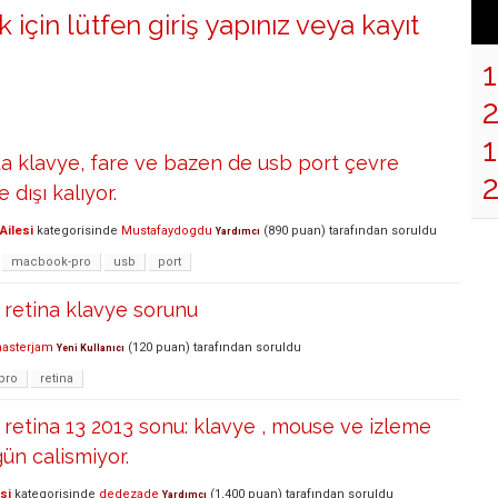
 için lütfen
giriş yapınız
veya
kayıt
1
klavye, fare ve bazen de usb port çevre
 dışı kalıyor.
Ailesi
kategorisinde
Mustafaydogdu
(
890
puan)
tarafından
soruldu
Yardımcı
macbook-pro
usb
port
retina klavye sorunu
masterjam
(
120
puan)
tarafından
soruldu
Yeni Kullanıcı
pro
retina
etina 13 2013 sonu: klavye , mouse ve izleme
ün calismiyor.
si
kategorisinde
dedezade
(
1,400
puan)
tarafından
soruldu
Yardımcı