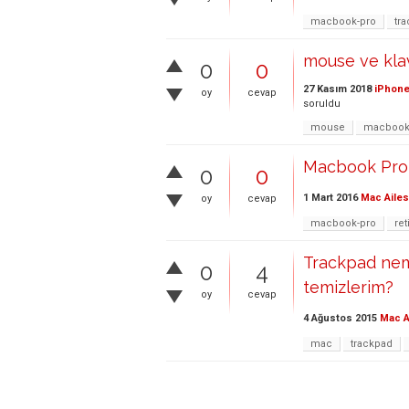
macbook-pro
tr
mouse ve kla
0
0
27 Kasım 2018
iPhone
oy
cevap
soruldu
mouse
macboo
Macbook Pro 
0
0
1 Mart 2016
Mac Ailes
oy
cevap
macbook-pro
ret
Trackpad nemd
0
4
temizlerim?
oy
cevap
4 Ağustos 2015
Mac A
mac
trackpad