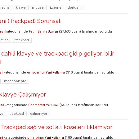
retina
klavye
mouse
izleme
dortgeni
ni (Trackpad) Sorunsalı
esi
kategorisinde
Fatih Şahin
(
27,630
puan)
tarafından
soruldu
Uzman
retina
trackpad
ahili klavye ve trackpad gidip geliyor, bilir
!
si
kategorisinde
eniscamur
(
310
puan)
tarafından
soruldu
Yeni Kullanıcı
macbook-pro
Klavye Çalışmıyor
esi
kategorisinde
Characterr
(
640
puan)
tarafından
soruldu
Yardımcı
vye
trackpad
çalışmıyor
rackpad sağ ve sol alt köşeleri tıklamıyor.
si
kategorisinde
pinarpinar
(
180
puan)
tarafından
soruldu
Yeni Kullanıcı