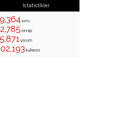
İstatistikler
19,364
soru
22,785
cevap
5,871
yorum
202,193
kullanıcı