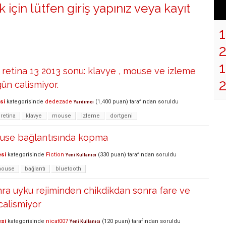
 için lütfen
giriş yapınız
veya
kayıt
1
etina 13 2013 sonu: klavye , mouse ve izleme
ün calismiyor.
si
kategorisinde
dedezade
(
1,400
puan)
tarafından
soruldu
Yardımcı
retina
klavye
mouse
izleme
dortgeni
use bağlantısında kopma
esi
kategorisinde
Fiction
(
330
puan)
tarafından
soruldu
Yeni Kullanıcı
ouse
bağlantı
bluetooth
ra uyku rejiminden chikdikdan sonra fare ve
calismiyor
esi
kategorisinde
nicat007
(
120
puan)
tarafından
soruldu
Yeni Kullanıcı