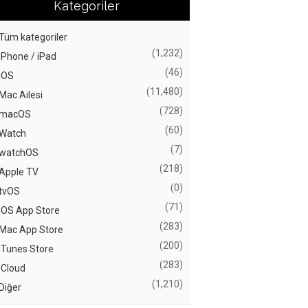
Kategoriler
Tüm kategoriler
(1,232)
iPhone / iPad
(46)
iOS
(11,480)
Mac Ailesi
(728)
macOS
(60)
Watch
(7)
watchOS
(218)
Apple TV
(0)
tvOS
(71)
iOS App Store
(283)
Mac App Store
(200)
iTunes Store
(283)
iCloud
(1,210)
Diğer