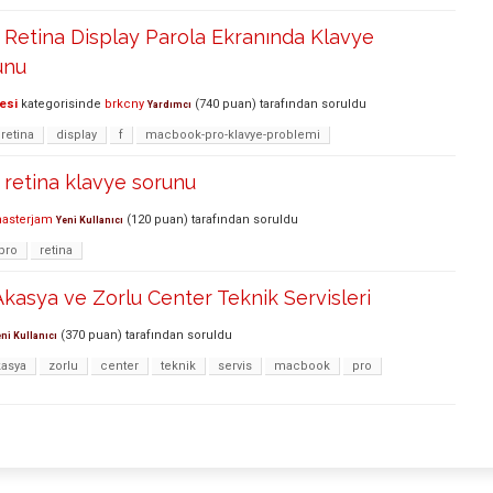
Retina Display Parola Ekranında Klavye
unu
esi
kategorisinde
brkcny
(
740
puan)
tarafından
soruldu
Yardımcı
retina
display
f
macbook-pro-klavye-problemi
retina klavye sorunu
masterjam
(
120
puan)
tarafından
soruldu
Yeni Kullanıcı
pro
retina
kasya ve Zorlu Center Teknik Servisleri
(
370
puan)
tarafından
soruldu
ni Kullanıcı
kasya
zorlu
center
teknik
servis
macbook
pro