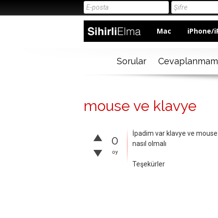
Mac
iPhone/i
Sorular
Cevaplanmam
mouse ve klavye
İpadim var klavye ve mouse 
0
nasıl olmalı
oy
Teşekürler