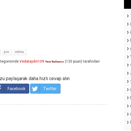
pro
retina
tegorisinde
Vedataydın109
(
120
puan)
tarafından
Yeni Kullanıcı
u paylaşarak daha hızlı cevap alın
Facebook
Twitter