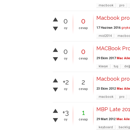
macbook
pro
Macbook pro r
0
0
17 Haziran 2016
gnyks
oy
cevap
mid2014
macboo
MACBook Pro 
0
0
29 Ekim 2017
Mac Aile
oy
cevap
klavye
tuş
değ
Macbook pro 
+2
2
23 Ekim 2012
Mac Aile
oy
cevap
macbook
pro
MBP Late 2011
+3
1
29 Mart 2012
Mac Aile
oy
cevap
keyboard
backlig