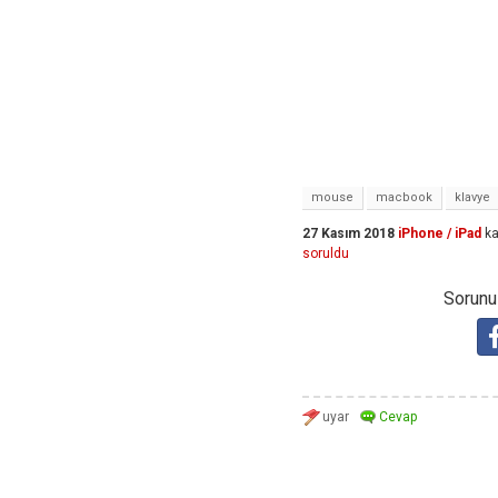
mouse
macbook
klavye
27 Kasım 2018
iPhone / iPad
ka
soruldu
Sorunuz