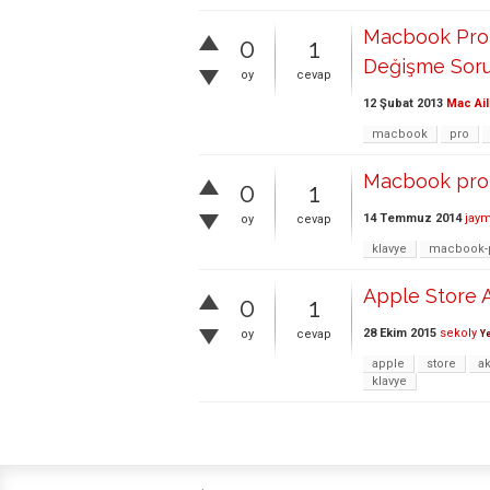
Macbook Pro 
0
1
Değişme Sor
oy
cevap
12 Şubat 2013
Mac Ail
macbook
pro
Macbook pro 
0
1
14 Temmuz 2014
jay
oy
cevap
klavye
macbook-
Apple Store A
0
1
28 Ekim 2015
sekoly
oy
cevap
Ye
apple
store
a
klavye