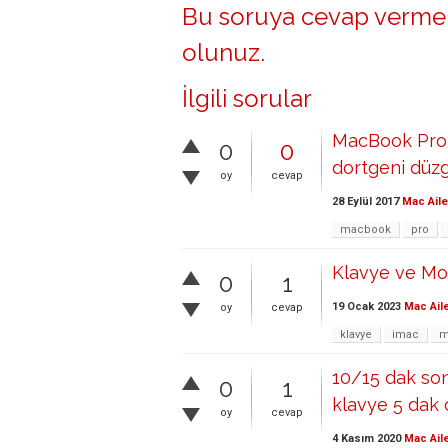
Bu soruya cevap vermek
olunuz
.
İlgili sorular
MacBook Pro r
0
0
dortgeni düzg
oy
cevap
28 Eylül 2017
Mac Aile
macbook
pro
Klavye ve Mo
0
1
19 Ocak 2023
Mac Ail
oy
cevap
klavye
imac
m
10/15 dak son
0
1
klavye 5 dak 
oy
cevap
4 Kasım 2020
Mac Ail