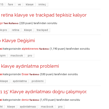
15
fare
ve
klavye
imleç
etina klavye ve trackpad tepkisiz kalıyor
pr
(
220
puan)
tarafından
soruldu
Yeni Kullanıcı
k-pro
retina
klavye
trackpad
Klavye Değişimi
si
kategorisinde
alptekinenes
(
1,190
puan)
tarafından
soruldu
Yardımcı
işim
macbook
pro
klavye aydınlatma problemi
si
kategorisinde
Ensar
(
530
puan)
tarafından
soruldu
Yardımcı
klavye
aydınlatma
problemi
 15' Klavye aydınlatması doğru çalışmıyor.
si
kategorisinde
deniz
(
1,470
puan)
tarafından
soruldu
Yardımcı
ht
klavye
aydınlatması
macbook
pro