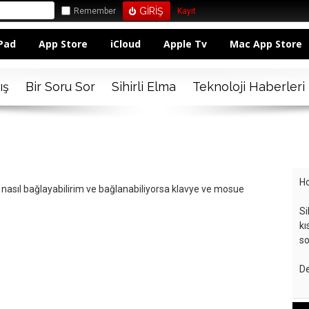
Remember
Kayıt
Pad
App Store
iCloud
Apple Tv
Mac App Store
ış
Bir Soru Sor
Sihirli Elma
Teknoloji Haberleri
Ho
nasıl bağlayabilirim ve bağlanabiliyorsa klavye ve mosue
Si
kı
so
De