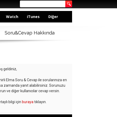
Watch
iTunes
Diğer
Soru&Cevap Hakkında
ş geldiniz,
hirli Elma Soru & Cevap ile sorularınıza en
sa zamanda yanıt alabilirsiniz. Sorunuzu
run ve diğer kullanıcılar cevap versin.
taylı bilgi için
buraya
tıklayın.