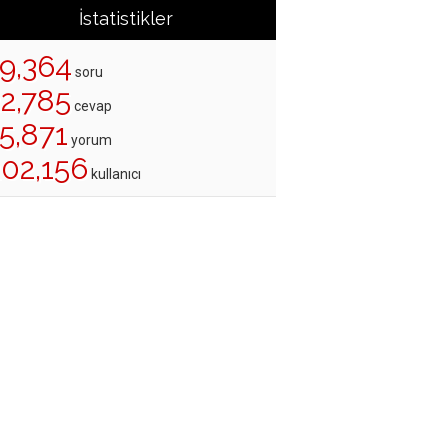
İstatistikler
19,364
soru
22,785
cevap
5,871
yorum
202,156
kullanıcı