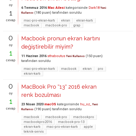
oy
6 Temmuz 2016
Mac Ailesi
kategorisinde
Dark18
Yeni
1
(
180
puan)
tarafından
soruldu
Kullanıcı
cevap
mac-pro-ekran-kartı
ekran
ekran-kartı
macbook
macbook-pro
grap
0
Macbook pronun ekran kartını
oy
değiştirebilir miyim?
1
11 Haziran 2016
sthaboutus
(
150
puan)
Yeni Kullanıcı
cevap
tarafından
soruldu
mac-pro-ekran-kartı
macbook
ekran
pro
ekran-kartı
0
MacBook Pro ''13'' 2016 ekran
oy
renk bozulması
1
23 Nisan 2020
macOS
kategorisinde
hu_oz_
Yeni
cevap
(
190
puan)
tarafından
soruldu
Kullanıcı
macbook
macbook-pro
macbookpro
macbookpro2016
macbook-pro-13
ekran-kartı
mac-pro-ekran-kartı
apple
teknik-servis