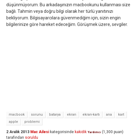
düşünmüyorum. Bu arkadaşınızın macbookunu kullanması size
bağlı. Tahmin veya doğru bilgi olarak her türlü yanıtınızı
bekliyorum. Bilgisayarcılara güvenmediğim için, sizin engin
bilgilerinize göre hareket edeceğim. Görüşmek üzere, sevgiler.
macbook
sorunu
batarya
ekran
ekran-kartı
ana
kart
apple
problemi
2 Aralık 2013
Mac Ailesi
kategorisinde
kakidik
(
1,300
puan)
Yardımcı
tarafından
soruldu