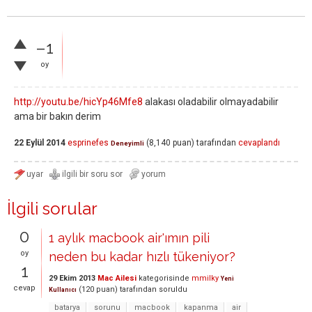
–1
oy
http://youtu.be/hicYp46Mfe8
alakası oladabilir olmayadabilir
ama bir bakın derim
22 Eylül 2014
esprinefes
(
8,140
puan)
tarafından
cevaplandı
Deneyimli
İlgili sorular
0
1 aylık macbook air'ımın pili
oy
neden bu kadar hızlı tükeniyor?
1
29 Ekim 2013
Mac Ailesi
kategorisinde
mmilky
Yeni
cevap
(
120
puan)
tarafından
soruldu
Kullanıcı
batarya
sorunu
macbook
kapanma
air