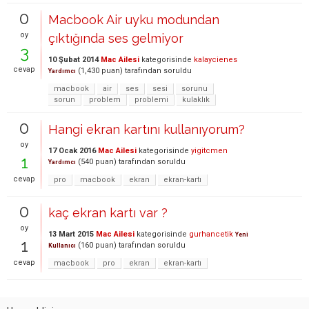
0
Macbook Air uyku modundan
oy
çıktığında ses gelmiyor
3
10 Şubat 2014
Mac Ailesi
kategorisinde
kalaycienes
cevap
(
1,430
puan)
tarafından
soruldu
Yardımcı
macbook
air
ses
sesi
sorunu
sorun
problem
problemi
kulaklık
0
Hangi ekran kartını kullanıyorum?
oy
17 Ocak 2016
Mac Ailesi
kategorisinde
yigitcmen
1
(
540
puan)
tarafından
soruldu
Yardımcı
cevap
pro
macbook
ekran
ekran-kartı
0
kaç ekran kartı var ?
oy
13 Mart 2015
Mac Ailesi
kategorisinde
gurhancetik
Yeni
1
(
160
puan)
tarafından
soruldu
Kullanıcı
cevap
macbook
pro
ekran
ekran-kartı