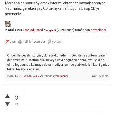
Merhabalar, şunu söylemek isterim, ekrandan kaynaklanmıyor.
Yapmanız gereken şey CD takılıyken alt tuşuna basıp CD'yi
seçmeniz...
2 Aralık 2013
maladjusted
(
2,690
puan)
tarafından
cevaplandı
Deneyimli
Öncelikle cevabınız için çok teşekkür ederim. Dediğiniz yöntemi zaten
denemiştim. Kurtarma diskini veya cdyi seçtikten sonra, aynı şekilde
elma logosunda kalmaya devam ediyor, pembe çiziklerle birlikte. İlginize
tekrar teşekkür ederim.
2 Aralık 2013
kakidik
tarafından
yorumlandı
Yardımcı
0
oy