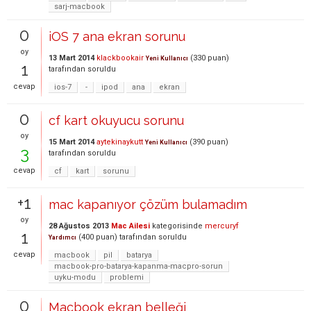
sarj-macbook
0
iOS 7 ana ekran sorunu
oy
13 Mart 2014
klackbookair
(
330
puan)
Yeni Kullanıcı
1
tarafından
soruldu
cevap
ios-7
-
ipod
ana
ekran
0
cf kart okuyucu sorunu
oy
15 Mart 2014
aytekinaykutt
(
390
puan)
Yeni Kullanıcı
3
tarafından
soruldu
cevap
cf
kart
sorunu
+1
mac kapanıyor çözüm bulamadım
oy
28 Ağustos 2013
Mac Ailesi
kategorisinde
mercuryf
1
(
400
puan)
tarafından
soruldu
Yardımcı
cevap
macbook
pil
batarya
macbook-pro-batarya-kapanma-macpro-sorun
uyku-modu
problemi
0
Macbook ekran belleği