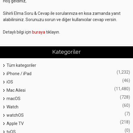
Hoş geldiniz,
Sihirli Elma Soru & Cevap ile sorularınıza en kısa zamanda yanıt
alabilirsiniz. Sorunuzu sorun ve diğer kullanıcılar cevap versin.
Detaylı bilgi için
buraya
tıklayın.
Kategoriler
Tüm kategoriler
(1,232)
iPhone / iPad
(46)
iOS
(11,480)
Mac Ailesi
(728)
macOS
(60)
Watch
(7)
watchOS
(218)
Apple TV
(0)
tvOS