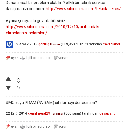
Donanımsal bir problem olabilir. Yetkili bir teknik servise
danışmanızı öneririm:
http://www.sihirlielma.com/teknik-servis/
Ayrıca şuraya da göz atabilirsiniz:
http://www.sihirlielma.com/2010/12/10/acilisindaki-
ekranlarinin-anlamlari/
3 Aralık 2013
goktug
(
119,860
puan)
tarafından
cevaplandı
Uzman
0
oy
SMC veya PRAM (NVRAM) sifirlamayi denedin mi?
22 Eylül 2014
cemilmeral29
(
800
puan)
tarafından
cevaplandı
Yardımcı