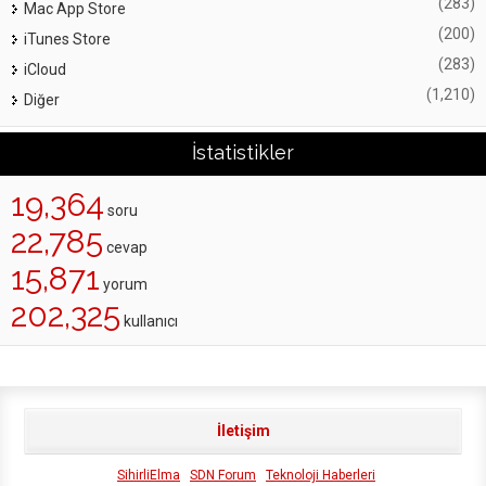
(283)
Mac App Store
(200)
iTunes Store
(283)
iCloud
(1,210)
Diğer
İstatistikler
19,364
soru
22,785
cevap
15,871
yorum
202,325
kullanıcı
İletişim
SihirliElma
SDN Forum
Teknoloji Haberleri