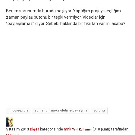
Benim sorunumda burada başlıyor. Yaptığım projeyi seçtiğim
zaman paylaş butonu bir tepki vermiyor. Videolar için
"paylaşılamaz" diyor. Sebebi hakkında bir fikri lan var mı acaba?
imovie-proje
sonlandırma-kaydetme-paylaşma
sorunu
5 Kasım 2013
Diğer
kategorisinde
mnk
(
310
puan)
tarafından
Yeni Kullanıcı
soruldu