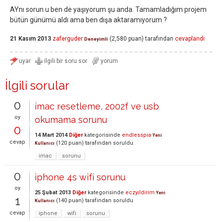
AYnı sorun u ben de yaşıyorum şu anda. Tamamladığım projem
bütün günümü aldı ama ben dışa aktaramıyorum ?
21 Kasım 2013
zaferguder
(
2,580
puan)
tarafından
cevaplandı
Deneyimli
İlgili sorular
0
imac resetleme, 2002f ve usb
oy
okumama sorunu
0
14 Mart 2014
Diğer
kategorisinde
endlesspia
Yeni
cevap
(
120
puan)
tarafından
soruldu
Kullanıcı
imac
sorunu
0
iphone 4s wifi sorunu
oy
25 Şubat 2013
Diğer
kategorisinde
eczyildirim
Yeni
1
(
140
puan)
tarafından
soruldu
Kullanıcı
cevap
iphone
wifi
sorunu