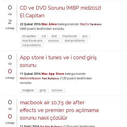
0
CD ve DVD Sorunu (MBP mid2012)
oy
El Capitan
2
22 Şubat 2016
Mac Ailesi
kategorisinde
StarCo
Yardımcı
cevap
(
440
puan)
tarafından
soruldu
elcapitan
cd
dvd
macbook
pro
macbook-pro
sorunu
dvd-problemi
cd-problemi
0
App store i tunes ve i cond giriş
oy
sorunu
0
11 Şubat 2016
Mac App Store
kategorisinde
cevap
Mehmetbaser
(
120
puan)
tarafından
Yeni Kullanıcı
soruldu
mağaza
giriş
sorunu
0
macbook air 10.7.5 de after
oy
effects ve premier pro açılmama
0
sorunu nasıl çözülür
cevap
11 Eylül 2014
iha
(
120
puan)
tarafından
Yeni Kullanıcı