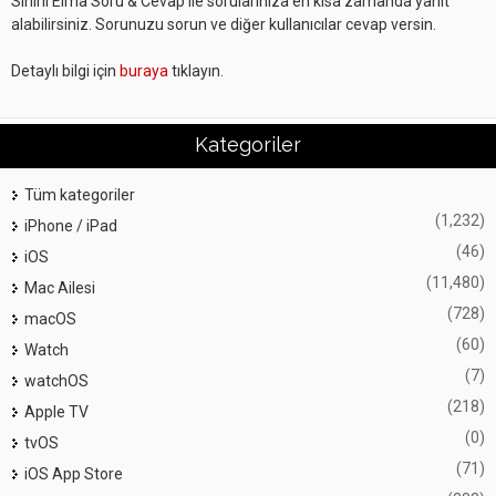
Sihirli Elma Soru & Cevap ile sorularınıza en kısa zamanda yanıt
alabilirsiniz. Sorunuzu sorun ve diğer kullanıcılar cevap versin.
Detaylı bilgi için
buraya
tıklayın.
Kategoriler
Tüm kategoriler
(1,232)
iPhone / iPad
(46)
iOS
(11,480)
Mac Ailesi
(728)
macOS
(60)
Watch
(7)
watchOS
(218)
Apple TV
(0)
tvOS
(71)
iOS App Store