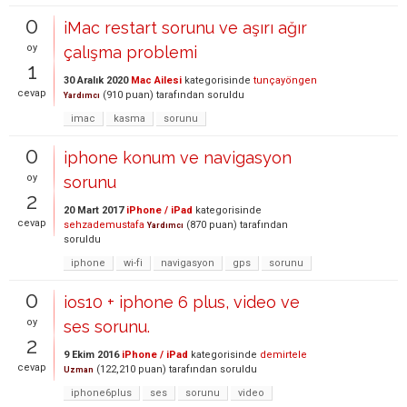
0
iMac restart sorunu ve aşırı ağır
oy
çalışma problemi
1
30 Aralık 2020
Mac Ailesi
kategorisinde
tunçayöngen
cevap
(
910
puan)
tarafından
soruldu
Yardımcı
imac
kasma
sorunu
0
iphone konum ve navigasyon
oy
sorunu
2
20 Mart 2017
iPhone / iPad
kategorisinde
cevap
sehzademustafa
(
870
puan)
tarafından
Yardımcı
soruldu
iphone
wi-fi
navigasyon
gps
sorunu
0
ios10 + iphone 6 plus, video ve
oy
ses sorunu.
2
9 Ekim 2016
iPhone / iPad
kategorisinde
demirtele
cevap
(
122,210
puan)
tarafından
soruldu
Uzman
iphone6plus
ses
sorunu
video