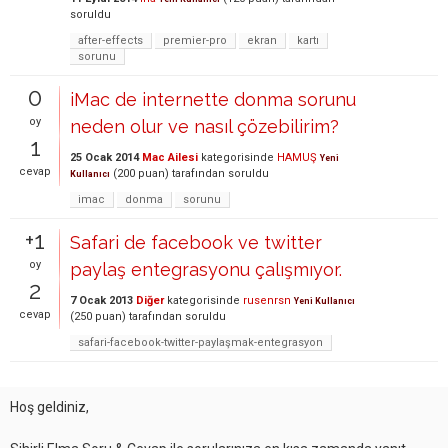
soruldu
after-effects
premier-pro
ekran
kartı
sorunu
0
iMac de internette donma sorunu
oy
neden olur ve nasıl çözebilirim?
1
25 Ocak 2014
Mac Ailesi
kategorisinde
HAMUŞ
Yeni
cevap
(
200
puan)
tarafından
soruldu
Kullanıcı
imac
donma
sorunu
+1
Safari de facebook ve twitter
oy
paylaş entegrasyonu çalışmıyor.
2
7 Ocak 2013
Diğer
kategorisinde
rusenrsn
Yeni Kullanıcı
cevap
(
250
puan)
tarafından
soruldu
safari-facebook-twitter-paylaşmak-entegrasyon
Hoş geldiniz,