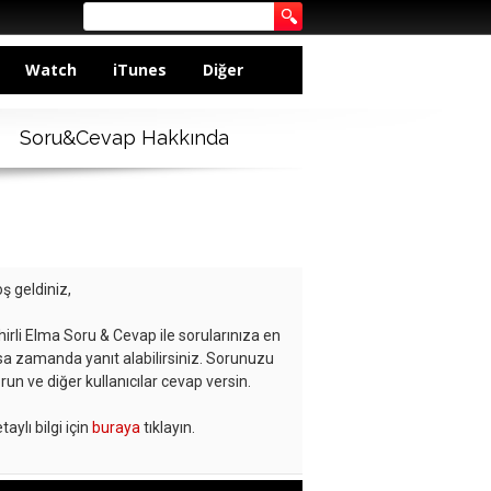
Watch
iTunes
Diğer
Soru&Cevap Hakkında
ş geldiniz,
hirli Elma Soru & Cevap ile sorularınıza en
sa zamanda yanıt alabilirsiniz. Sorunuzu
run ve diğer kullanıcılar cevap versin.
taylı bilgi için
buraya
tıklayın.