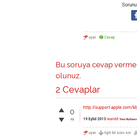
Sorunuz
Bu soruya cevap vermek
olunuz
.
2 Cevaplar
http://support.apple.com/
0
19 Eylül 2013
ieandd
oy
Yeni Kullanı