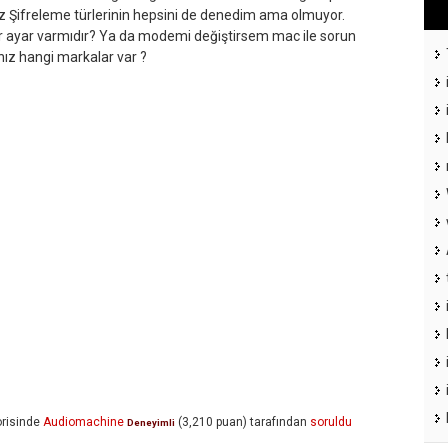
uz Şifreleme türlerinin hepsini de denedim ama olmuyor.
r ayar varmıdır? Ya da modemi değiştirsem mac ile sorun
nız hangi markalar var ?
risinde
Audiomachine
(
3,210
puan)
tarafından
soruldu
Deneyimli