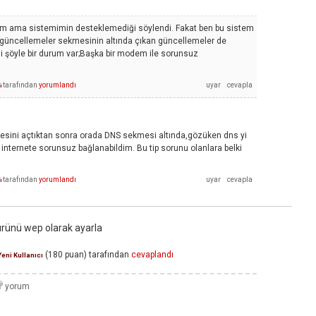
tım ama sistemimin desteklemediği söylendi. Fakat ben bu sistem
 güncellemeler sekmesinin altında çıkan güncellemeler de
di şöyle bir durum var;Başka bir modem ile sorunsuz
tarafından
yorumlandı
i
eresini açtıktan sonra orada DNS sekmesi altında,gözüken dns yi
internete sorunsuz bağlanabildim. Bu tip sorunu olanlara belki
tarafından
yorumlandı
i
rünü wep olarak ayarla
(
180
puan)
tarafından
cevaplandı
Yeni Kullanıcı