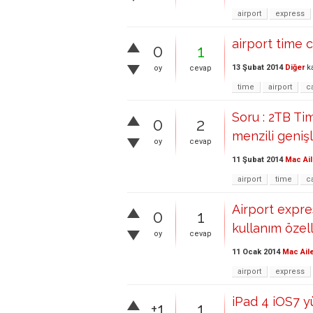
airport
express
airport time 
0
1
13 Şubat 2014
Diğer
ka
oy
cevap
time
airport
c
Soru : 2TB Ti
0
2
menzili genişl
oy
cevap
11 Şubat 2014
Mac Ail
airport
time
c
Airport expr
0
1
kullanım özell
oy
cevap
11 Ocak 2014
Mac Ail
airport
express
iPad 4 iOS7 
+1
1