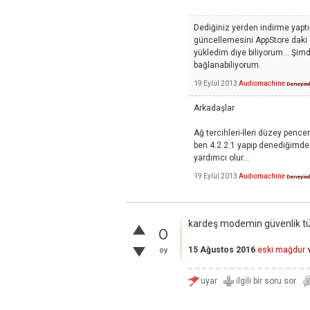
Dediğiniz yerden indirme yap
güncellemesini AppStore daki
yükledim diye biliyorum... Şim
bağlanabiliyorum.
19 Eylül 2013
Audiomachine
Deneyiml
Arkadaşlar
Ağ tercihleri-İleri düzey penc
ben 4.2.2.1 yapıp denediğimde 
yardımcı olur...
19 Eylül 2013
Audiomachine
Deneyiml
kardeş modemin güvenlik tü
0
15 Ağustos 2016
eski mağdur
oy