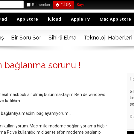
Remember
Kayıt
Pad
App Store
iCloud
Apple Tv
Mac App Store
ış
Bir Soru Sor
Sihirli Elma
Teknoloji Haberleri
 bağlanma sorunu !
Ho
Si
 nesil macbook air almış bulunmaktayım.Ben de windows
kı
za katıldım.
so
r bağlantıya macimi bağlayamıyorum...
De
 kullanıyorum. Macim ile modeme bağlanıyor ama hiçbir
 Ama Pc ve kullanıdığım diğer telefon modeme bağlanıp