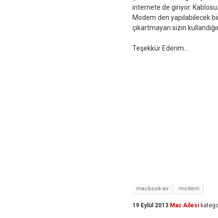
internete de giriyor. Kablos
Modem den yapılabilecek bi
çıkartmayan sizin kullandığı
Teşekkür Ederim...
macbook-air
modem
19 Eylül 2013
Mac Ailesi
katego