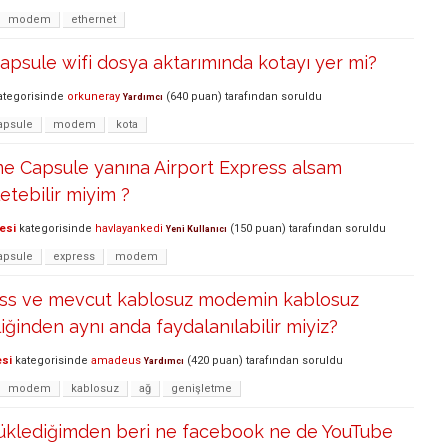
modem
ethernet
capsule wifi dosya aktarımında kotayı yer mi?
tegorisinde
orkuneray
(
640
puan)
tarafından
soruldu
Yardımcı
apsule
modem
kota
me Capsule yanına Airport Express alsam
etebilir miyim ?
esi
kategorisinde
havlayankedi
(
150
puan)
tarafından
soruldu
Yeni Kullanıcı
apsule
express
modem
ess ve mevcut kablosuz modemin kablosuz
iğinden aynı anda faydalanılabilir miyiz?
esi
kategorisinde
amadeus
(
420
puan)
tarafından
soruldu
Yardımcı
modem
kablosuz
ağ
genişletme
yüklediğimden beri ne facebook ne de YouTube