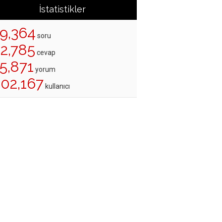
İstatistikler
19,364
soru
22,785
cevap
5,871
yorum
202,167
kullanıcı