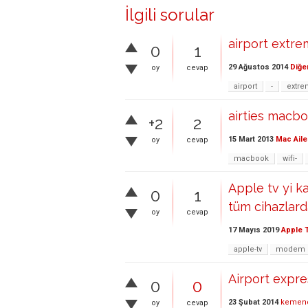
İlgili sorular
airport extre
0
1
29 Ağustos 2014
Diğe
oy
cevap
airport
-
extr
airties macb
+2
2
15 Mart 2013
Mac Aile
oy
cevap
macbook
wifi-
Apple tv yi 
0
1
tüm cihazlard
oy
cevap
17 Mayıs 2019
Apple 
apple-tv
modem
Airport expre
0
0
23 Şubat 2014
kemen
oy
cevap