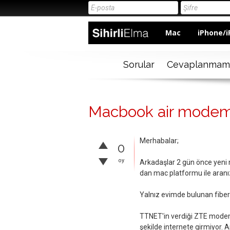
Mac
iPhone/i
Sorular
Cevaplanmam
Macbook air modem
Merhabalar;
0
oy
Arkadaşlar 2 gün önce yeni
dan mac platformu ile aranı
Yalnız evimde bulunan fibe
TTNET'in verdiği ZTE modem
şekilde internete girmiyor.