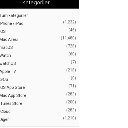
Kategoriler
Tüm kategoriler
(1,232)
iPhone / iPad
(46)
iOS
(11,480)
Mac Ailesi
(728)
macOS
(60)
Watch
(7)
watchOS
(218)
Apple TV
(0)
tvOS
(71)
iOS App Store
(283)
Mac App Store
(200)
iTunes Store
(283)
iCloud
(1,210)
Diğer