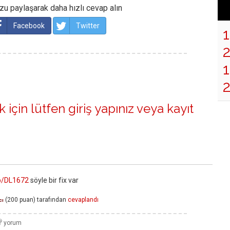
u paylaşarak daha hızlı cevap alın
Facebook
Twitter
1
 için lütfen
giriş yapınız
veya
kayıt
kb/DL1672
söyle bir fix var
(
200
puan)
tarafından
cevaplandı
cı