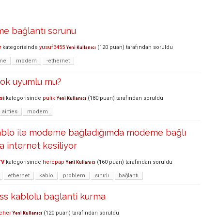
me bağlantı sorunu
r
kategorisinde
yusuf3455
(
120
puan)
tarafından
soruldu
Yeni Kullanıcı
eme
modem
-ethernet
ook uyumlu mu?
si
kategorisinde
pulik
(
180
puan)
tarafından
soruldu
Yeni Kullanıcı
airties
modem
kablo ile modeme bağladığımda modeme bağlı
a internet kesiliyor
TV
kategorisinde
heropap
(
160
puan)
tarafından
soruldu
Yeni Kullanıcı
ethernet
kablo
problem
sınırlı
bağlantı
ss kablolu baglanti kurma
cher
(
120
puan)
tarafından
soruldu
Yeni Kullanıcı