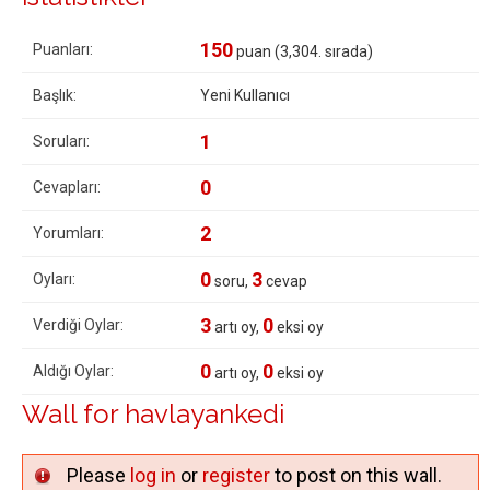
150
Puanları:
puan (
3,304
. sırada)
Başlık:
Yeni Kullanıcı
1
Soruları:
0
Cevapları:
2
Yorumları:
0
3
Oyları:
soru,
cevap
3
0
Verdiği Oylar:
artı oy,
eksi oy
0
0
Aldığı Oylar:
artı oy,
eksi oy
Wall for havlayankedi
Please
log in
or
register
to post on this wall.