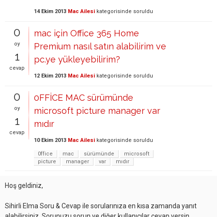
14 Ekim 2013
Mac Ailesi
kategorisinde
soruldu
0
mac için Office 365 Home
oy
Premium nasıl satın alabilirim ve
1
pc.ye yükleyebilirim?
cevap
12 Ekim 2013
Mac Ailesi
kategorisinde
soruldu
0
0FFİCE MAC sürümünde
oy
microsoft picture manager var
1
mıdır
cevap
10 Ekim 2013
Mac Ailesi
kategorisinde
soruldu
0ffice
mac
sürümünde
microsoft
picture
manager
var
mıdır
Hoş geldiniz,
Sihirli Elma Soru & Cevap ile sorularınıza en kısa zamanda yanıt
alabilirsiniz. Sorunuzu sorun ve diğer kullanıcılar cevap versin.