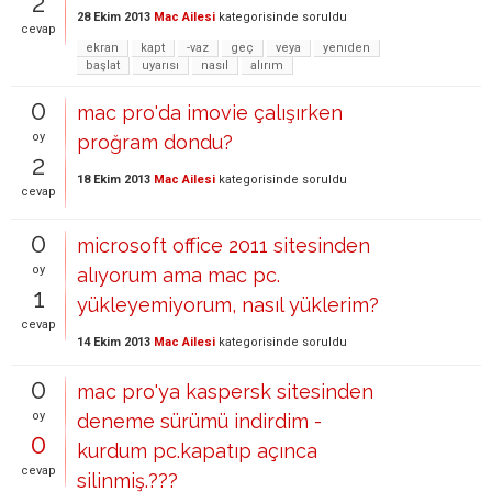
2
28 Ekim 2013
Mac Ailesi
kategorisinde
soruldu
cevap
ekran
kapt
-vaz
geç
veya
yenıden
başlat
uyarısı
nasıl
alırım
0
mac pro'da imovie çalışırken
oy
proğram dondu?
2
18 Ekim 2013
Mac Ailesi
kategorisinde
soruldu
cevap
0
microsoft office 2011 sitesinden
oy
alıyorum ama mac pc.
1
yükleyemiyorum, nasıl yüklerim?
cevap
14 Ekim 2013
Mac Ailesi
kategorisinde
soruldu
0
mac pro'ya kaspersk sitesinden
oy
deneme sürümü indirdim -
0
kurdum pc.kapatıp açınca
cevap
silinmiş.???