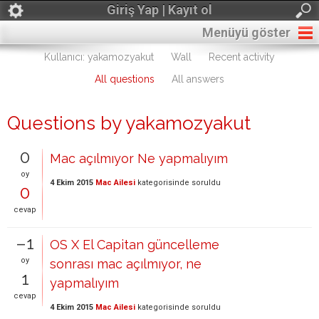
Giriş Yap | Kayıt ol
Menüyü göster
Kullanıcı: yakamozyakut
Wall
Recent activity
All questions
All answers
Questions by yakamozyakut
0
Mac açılmıyor Ne yapmalıyım
oy
4 Ekim 2015
Mac Ailesi
kategorisinde
soruldu
0
cevap
–1
OS X El Capitan güncelleme
oy
sonrası mac açılmıyor, ne
1
yapmalıyım
cevap
4 Ekim 2015
Mac Ailesi
kategorisinde
soruldu