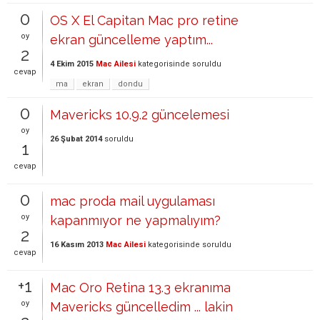
0
OS X El Capitan Mac pro retine
oy
ekran güncelleme yaptım...
2
4 Ekim 2015
Mac Ailesi
kategorisinde
soruldu
cevap
ma
ekran
dondu
0
Mavericks 10.9.2 güncelemesi
oy
26 Şubat 2014
soruldu
1
cevap
0
mac proda mail uygulaması
oy
kapanmıyor ne yapmalıyım?
2
16 Kasım 2013
Mac Ailesi
kategorisinde
soruldu
cevap
+1
Mac Oro Retina 13.3 ekranıma
oy
Mavericks güncelledim ... lakin