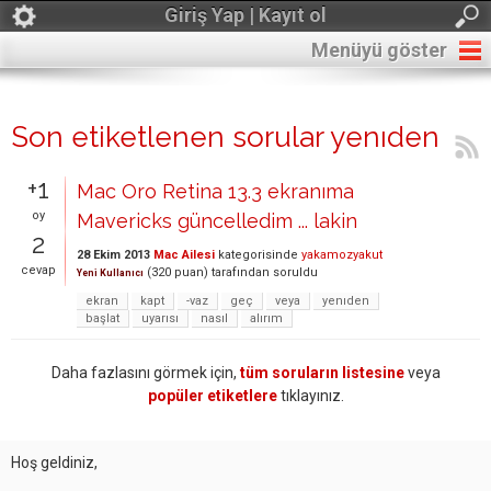
Giriş Yap | Kayıt ol
Menüyü göster
Son etiketlenen sorular yenıden
+1
Mac Oro Retina 13.3 ekranıma
oy
Mavericks güncelledim ... lakin
2
28 Ekim 2013
Mac Ailesi
kategorisinde
yakamozyakut
cevap
(
320
puan)
tarafından
soruldu
Yeni Kullanıcı
ekran
kapt
-vaz
geç
veya
yenıden
başlat
uyarısı
nasıl
alırım
Daha fazlasını görmek için,
tüm soruların listesine
veya
popüler etiketlere
tıklayınız.
Hoş geldiniz,