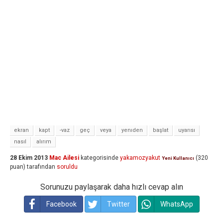
ekran
kapt
-vaz
geç
veya
yenıden
başlat
uyarısı
nasıl
alırım
28 Ekim 2013
Mac Ailesi
kategorisinde
yakamozyakut
(
320
Yeni Kullanıcı
puan)
tarafından
soruldu
Sorunuzu paylaşarak daha hızlı cevap alın
Facebook
Twitter
WhatsApp