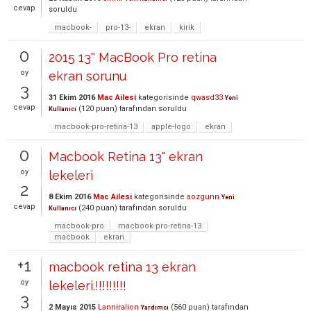
cevap
soruldu
macbook-
pro-13-
ekran
kirik
0
2015 13'' MacBook Pro retina
oy
ekran sorunu
3
31 Ekim 2016
Mac Ailesi
kategorisinde
qwasd33
Yeni
cevap
(
120
puan)
tarafından
soruldu
Kullanıcı
macbook-pro-retina-13
apple-logo
ekran
0
Macbook Retina 13" ekran
oy
lekeleri
2
8 Ekim 2016
Mac Ailesi
kategorisinde
aozgunn
Yeni
cevap
(
240
puan)
tarafından
soruldu
Kullanıcı
macbook-pro
macbook-pro-retina-13
macbook
ekran
+1
macbook retina 13 ekran
oy
lekeleri.!!!!!!!!!
3
2 Mayıs 2015
Lanniralion
(
560
puan)
tarafından
Yardımcı