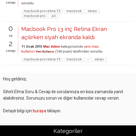
cevap
soruldu
macbook-pro-retina-13
macbook
ekran
macbook-pro
pil
0
Macbook Pro 13 inç Retina Ekran
oy
açılırken siyah ekranda kaldı.
2
11 Ocak 2015
Mac Ailesi
kategorisinde
yeni mac
cevap
kullanıcı
(
160
puan)
tarafından
soruldu
Yeni Kullanıcı
macbook-pro-retina-13
macbook
-
ekran
Hoş geldiniz,
Sihirli Elma Soru & Cevap ile sorularınıza en kısa zamanda yanıt
alabilirsiniz. Sorunuzu sorun ve diğer kullanıcılar cevap versin.
Detaylı bilgi için
buraya
tıklayın.
Kategoriler