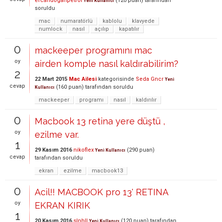
ercandoganpetrol
(
120
puan)
tarafından
Yeni Kullanıcı
soruldu
mac
numaratörlü
kablolu
klavyede
numlock
nasıl
açılıp
kapatılır
0
mackeeper programını mac
oy
airden komple nasıl kaldırabilirim?
2
22 Mart 2015
Mac Ailesi
kategorisinde
Seda Gncr
Yeni
cevap
(
160
puan)
tarafından
soruldu
Kullanıcı
mackeeper
programı
nasıl
kaldırılır
0
Macbook 13 retina yere düştü ,
oy
ezilme var.
1
29 Kasım 2016
nikoflex
(
290
puan)
Yeni Kullanıcı
cevap
tarafından
soruldu
ekran
ezilme
macbook13
0
Acil!! MACBOOK pro 13' RETINA
oy
EKRAN KIRIK
1
20 Kasım 2016
slnhll
(
120
puan)
tarafından
Yeni Kullanıcı