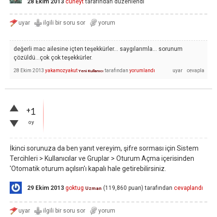
28 Ekim 2013
cüneyt
tarafından
düzenlendi
değerli mac ailesine içten teşekkürler... saygılarımla... sorunum
çözüldü...çok çok teşekkürler.
28 Ekim 2013
yakamozyakut
tarafından
yorumlandı
Yeni Kullanıcı
+1
oy
İkinci sorunuza da ben yanıt vereyim, şifre sorması için Sistem
Tercihleri > Kullanıcılar ve Gruplar > Oturum Açma içerisinden
'Otomatik oturum açılsın'ı kapalı hale getirebilirsiniz.
29 Ekim 2013
goktug
(
119,860
puan)
tarafından
cevaplandı
Uzman