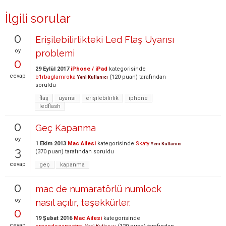
İlgili sorular
0
Erişilebilirlikteki Led Flaş Uyarısı
oy
problemi
0
29 Eylül 2017
iPhone / iPad
kategorisinde
cevap
b1rbaglamroka
(
120
puan)
tarafından
Yeni Kullanıcı
soruldu
flaş
uyarısı
erişilebilirlik
iphone
ledflash
0
Geç Kapanma
oy
1 Ekim 2013
Mac Ailesi
kategorisinde
Skaty
Yeni Kullanıcı
3
(
370
puan)
tarafından
soruldu
cevap
geç
kapanma
0
mac de numaratörlü numlock
oy
nasıl açılır, teşekkürler.
0
19 Şubat 2016
Mac Ailesi
kategorisinde
cevap