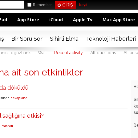
Remember
Kayıt
Pad
App Store
iCloud
Apple Tv
Mac App Store
ış
Bir Soru Sor
Sihirli Elma
Teknoloji Haberleri
anıcı: oguzhank
Wall
Recent activity
All questions
All ans
a ait son etkinlikler
Ho
oda döküldü
isinde
cevaplandı
Si
kı
so
 sağlığına etkisi?
De
umlandı