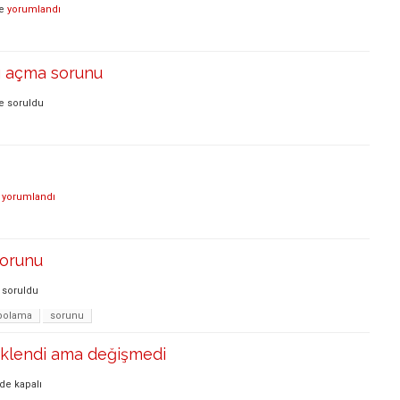
e
yorumlandı
sı açma sorunu
e
soruldu
yorumlandı
orunu
soruldu
polama
sorunu
üklendi ama değişmedi
nde
kapalı