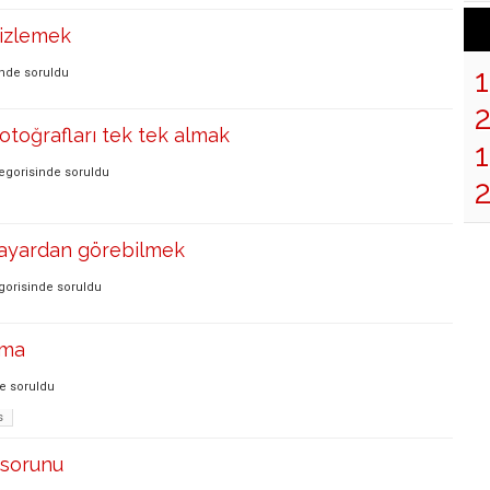
izlemek
inde
soruldu
otoğrafları tek tek almak
1
egorisinde
soruldu
isayardan görebilmek
gorisinde
soruldu
ama
de
soruldu
s
a sorunu