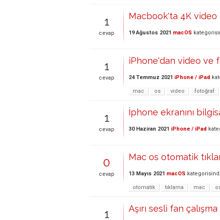
Macbook'ta 4K video 
1
19 Ağustos 2021
macOS
kategoris
cevap
iPhone'dan video ve f
1
24 Temmuz 2021
iPhone / iPad
kat
cevap
mac
os
video
fotoğraf
İphone ekranını bilg
1
30 Haziran 2021
iPhone / iPad
kate
cevap
Mac os otomatik tıkl
0
13 Mayıs 2021
macOS
kategorisin
cevap
otomatik
tıklama
mac
o
Aşırı sesli fan çalışm
1