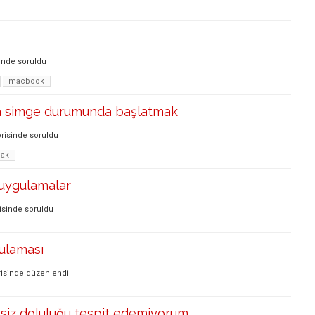
inde
soruldu
macbook
şta simge durumunda başlatmak
risinde
soruldu
mak
 uygulamalar
isinde
soruldu
ulaması
isinde
düzenlendi
siz doluluğu tespit edemiyorum