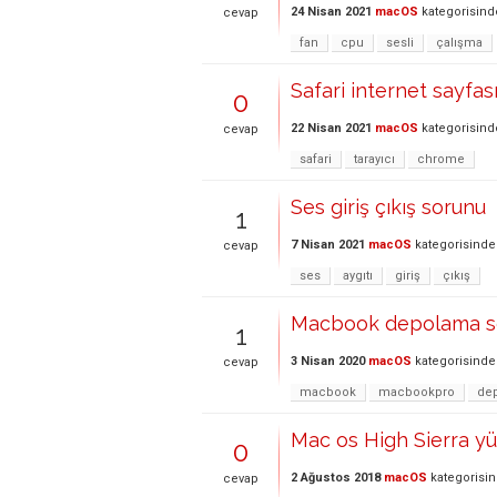
24 Nisan 2021
macOS
kategorisind
cevap
fan
cpu
sesli
çalışma
Safari internet sayfa
0
22 Nisan 2021
macOS
kategorisind
cevap
safari
tarayıcı
chrome
Ses giriş çıkış sorunu
1
7 Nisan 2021
macOS
kategorisinde
cevap
ses
aygıtı
giriş
çıkış
Macbook depolama s
1
3 Nisan 2020
macOS
kategorisinde
cevap
macbook
macbookpro
de
Mac os High Sierra y
0
2 Ağustos 2018
macOS
kategorisi
cevap