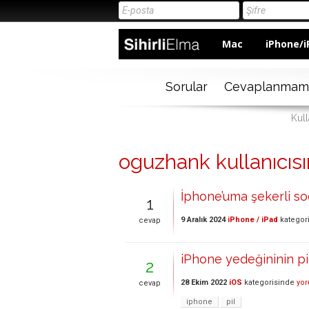
Mac
iPhone/i
Sorular
Cevaplanmam
Kull
oguzhank kullanıcısın
İphone’uma şekerli s
1
9 Aralık 2024
iPhone / iPad
kategor
cevap
iPhone yedeğininin pil
2
28 Ekim 2022
iOS
kategorisinde
yor
cevap
iphone
pil