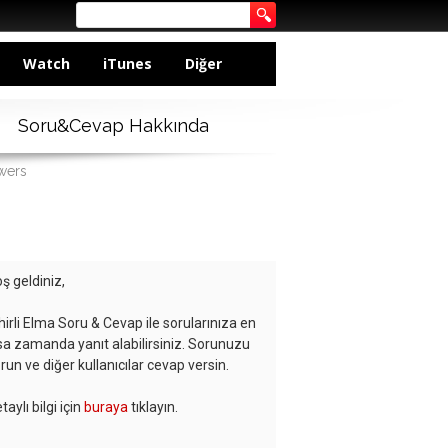
Watch
iTunes
Diğer
Soru&Cevap Hakkında
wers
ş geldiniz,
hirli Elma Soru & Cevap ile sorularınıza en
sa zamanda yanıt alabilirsiniz. Sorunuzu
run ve diğer kullanıcılar cevap versin.
taylı bilgi için
buraya
tıklayın.