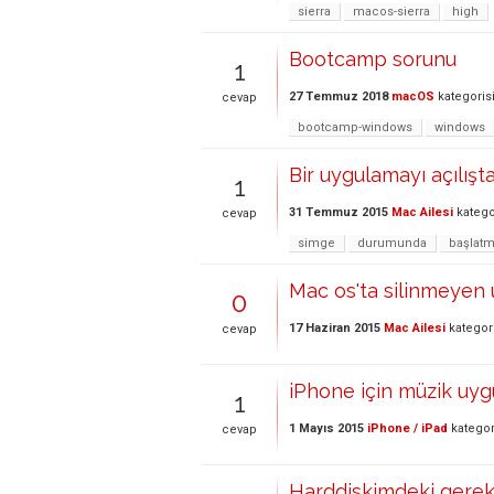
sierra
macos-sierra
high
Bootcamp sorunu
1
27 Temmuz 2018
macOS
kategoris
cevap
bootcamp-windows
windows
Bir uygulamayı açılı
1
31 Temmuz 2015
Mac Ailesi
katego
cevap
simge
durumunda
başlat
Mac os'ta silinmeyen
0
17 Haziran 2015
Mac Ailesi
kategor
cevap
iPhone için müzik uyg
1
1 Mayıs 2015
iPhone / iPad
kategor
cevap
Harddiskimdeki gerek