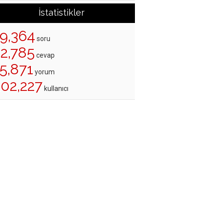
İstatistikler
19,364
soru
22,785
cevap
5,871
yorum
202,227
kullanıcı