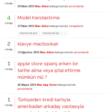
cevap
29 Ekim 2013
Mac Ailesi
kategorisinde
yorumlandı
4
Model Karsılastırma
cevap
27 Ekim 2013
Mac Ailesi
kategorisinde
cevaplandı
macbook-pro
macbook-air
-
2
klavye-macbookair
cevap
12 Ağustos 2013
Mac Ailesi
kategorisinde
yorumlandı
1
apple store sipariş erken bir
cevap
tarihe alma veya iptal ettirme
mümkün mü ?
25 Mayıs 2013
Mac App Store
kategorisinde
yorumlandı
1
Türkiyeden kredi kartıyla
cevap
amerikadan arkadaş vasıtasıyla