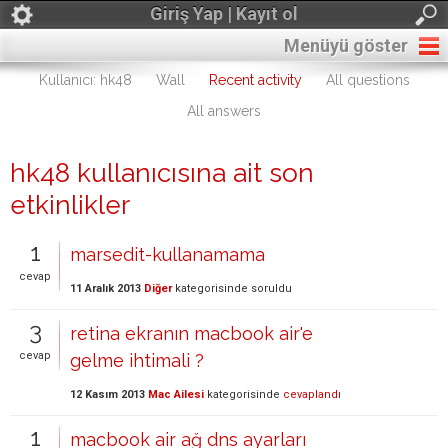
Giriş Yap | Kayıt ol
Menüyü göster
Kullanıcı: hk48
Wall
Recent activity
All questions
All answers
hk48 kullanıcısına ait son
etkinlikler
1
marsedit-kullanamama
cevap
11 Aralık 2013
Diğer
kategorisinde
soruldu
3
retina ekranın macbook air'e
cevap
gelme ihtimali ?
12 Kasım 2013
Mac Ailesi
kategorisinde
cevaplandı
1
macbook air ağ dns ayarları