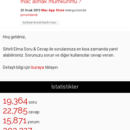
mac almak mümkünmü ?
23 Ocak 2013
Mac App Store
kategorisinde
yorumlandı
türkiye-kredi-kartı-mac
Hoş geldiniz,
Sihirli Elma Soru & Cevap ile sorularınıza en kısa zamanda yanıt
alabilirsiniz. Sorunuzu sorun ve diğer kullanıcılar cevap versin.
Detaylı bilgi için
buraya
tıklayın.
İstatistikler
19,364
soru
22,785
cevap
15,871
yorum