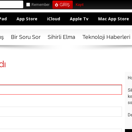
Remember
Kayıt
Pad
App Store
iCloud
Apple Tv
Mac App Store
ış
Bir Soru Sor
Sihirli Elma
Teknoloji Haberleri
dı
Ho
Si
kı
so
De