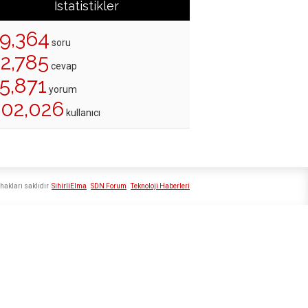
İstatistikler
19,364
soru
22,785
cevap
5,871
yorum
202,026
kullanıcı
hakları saklıdır
SihirliElma
SDN Forum
Teknoloji Haberleri