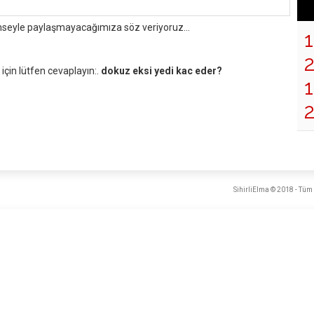
mseyle paylaşmayacağımıza söz veriyoruz...
çin lütfen cevaplayın:.
dokuz eksi yedi kac eder?
1
SihirliElma © 2018 - Tüm 