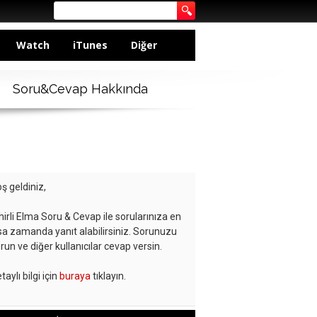
Watch
iTunes
Diğer
Soru&Cevap Hakkında
ş geldiniz,
hirli Elma Soru & Cevap ile sorularınıza en
sa zamanda yanıt alabilirsiniz. Sorunuzu
run ve diğer kullanıcılar cevap versin.
taylı bilgi için
buraya
tıklayın.