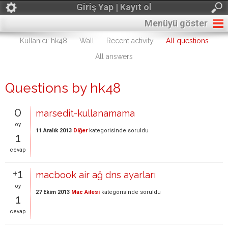
Giriş Yap | Kayıt ol
Menüyü göster
Kullanıcı: hk48
Wall
Recent activity
All questions
All answers
Questions by hk48
0
marsedit-kullanamama
oy
11 Aralık 2013
Diğer
kategorisinde
soruldu
1
cevap
+1
macbook air ağ dns ayarları
oy
27 Ekim 2013
Mac Ailesi
kategorisinde
soruldu
1
cevap