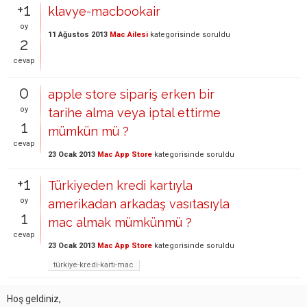
+1
klavye-macbookair
oy
11 Ağustos 2013
Mac Ailesi
kategorisinde
soruldu
2
cevap
0
apple store sipariş erken bir
oy
tarihe alma veya iptal ettirme
1
mümkün mü ?
cevap
23 Ocak 2013
Mac App Store
kategorisinde
soruldu
+1
Türkiyeden kredi kartıyla
oy
amerikadan arkadaş vasıtasıyla
1
mac almak mümkünmü ?
cevap
23 Ocak 2013
Mac App Store
kategorisinde
soruldu
türkiye-kredi-kartı-mac
Hoş geldiniz,